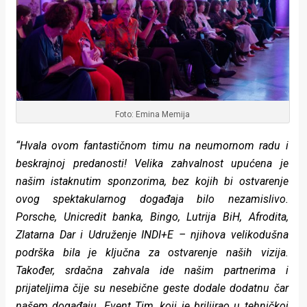
Foto: Emina Memija
“Hvala ovom fantastičnom timu na neumornom radu i
beskrajnoj predanosti! Velika zahvalnost upućena je
našim istaknutim sponzorima, bez kojih bi ostvarenje
ovog spektakularnog događaja bilo nezamislivo.
Porsche, Unicredit banka, Bingo, Lutrija BiH, Afrodita,
Zlatarna Dar i Udruženje INDI+E – njihova velikodušna
podrška bila je ključna za ostvarenje naših vizija.
Također, srdačna zahvala ide našim partnerima i
prijateljima čije su nesebične geste dodale dodatnu čar
našem događaju. Event Tim, koji je briljirao u tehničkoj