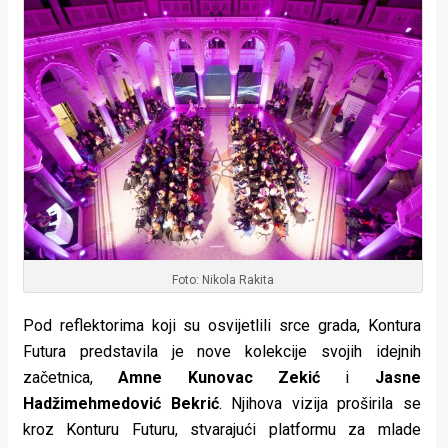
rade
Urban
Places
Aktivizam
Aktuelnosti
Promo
About
Foto: Nikola Rakita
Urban
Pod reflektorima koji su osvijetlili srce grada, Kontura
Magazin
Futura predstavila je nove kolekcije svojih idejnih
začetnica,
Amne Kunovac Zekić
i
Jasne
Hadžimehmedović Bekrić
. Njihova vizija proširila se
kroz Konturu Futuru, stvarajući platformu za mlade