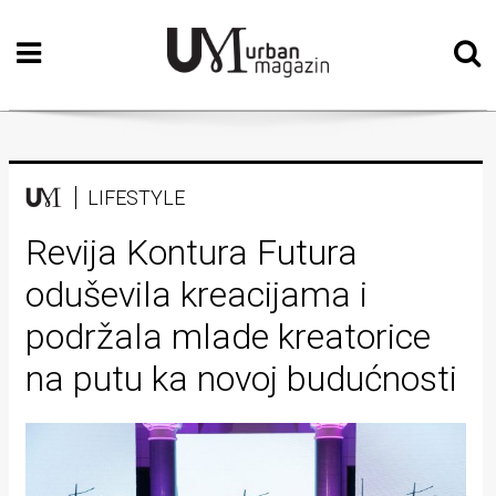
Početna
Vizualne
umjetnosti
Teatar
LIFESTYLE
Književnost
Revija Kontura Futura
oduševila kreacijama i
Muzika
podržala mlade kreatorice
Film
na putu ka novoj budućnosti
Intervju
Kolumne
Kultura