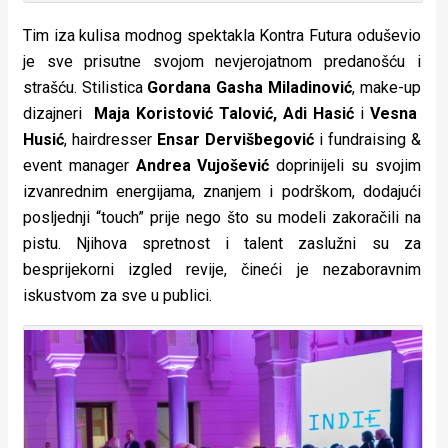
Tim iza kulisa modnog spektakla Kontra Futura oduševio
je sve prisutne svojom nevjerojatnom predanošću i
strašću. Stilistica
Gordana Gasha Miladinović
, make-up
dizajneri
Maja Koristović Talović, Adi Hasić
i
Vesna
Husić
, hairdresser
Ensar Dervišbegović
i fundraising &
event manager
Andrea Vujošević
doprinijeli su svojim
izvanrednim energijama, znanjem i podrškom, dodajući
posljednji “touch” prije nego što su modeli zakoračili na
pistu. Njihova spretnost i talent zaslužni su za
besprijekorni izgled revije, čineći je nezaboravnim
iskustvom za sve u publici.