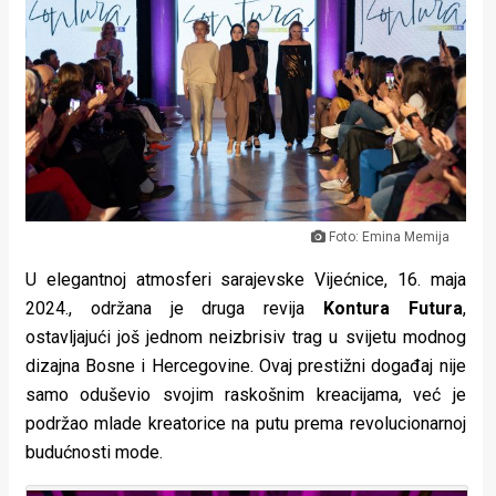
Lifestyle
Beauty
Fashion
Zdravlje
Za
Foto: Emina Memija
stolom
U elegantnoj atmosferi sarajevske Vijećnice, 16. maja
Život
2024., održana je druga revija
Kontura Futura
,
u
ostavljajući još jednom neizbrisiv trag u svijetu modnog
dizajna Bosne i Hercegovine. Ovaj prestižni događaj nije
pokretu
samo oduševio svojim raskošnim kreacijama, već je
podržao mlade kreatorice na putu prema revolucionarnoj
Ideje
budućnosti mode.
koje