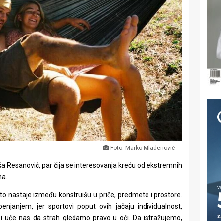
Foto: Marko Mladenović
ša Resanović, par čija se interesovanja kreću od ekstremnih
na.
 što nastaje između konstruišu u priče, predmete i prostore.
enjanjem, jer sportovi poput ovih jačaju individualnost,
je i uče nas da strah gledamo pravo u oči. Da istražujemo,