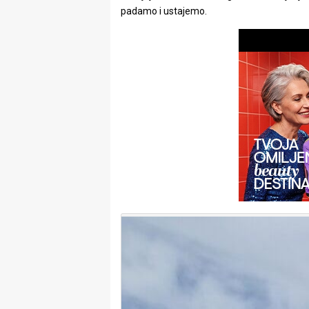
rade
padamo i ustajemo.
Urban
Places
Aktivizam
Aktuelnosti
Promo
About
Urban
Magazin