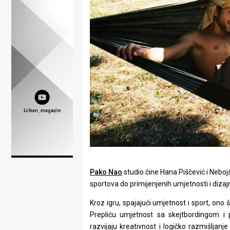
Lifestyle
Beauty
Fashion
Zdravlje
Za
stolom
Život
u
Pako Nao
studio čine Hana Piščević i Neboj
pokretu
sportova do primijenjenih umjetnosti i dizaj
Ideje
Kroz igru, spajajući umjetnost i sport, ono
Prepliću umjetnost sa skejtbordingom i p
koje
razvijaju kreativnost i logičko razmišljan