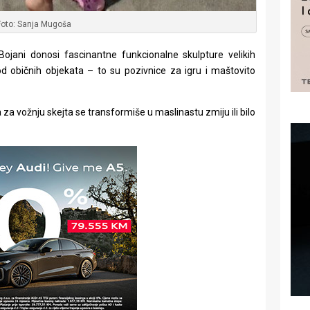
Foto: Sanja Mugoša
Bojani donosi fascinantne funkcionalne skulpture velikih
od običnih objekata – to su pozivnice za igru i maštovito
 za vožnju skejta se transformiše u maslinastu zmiju ili bilo