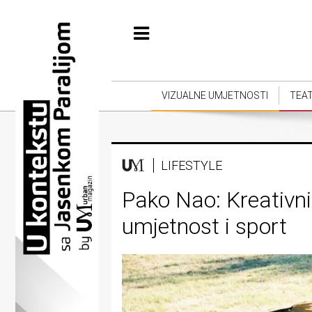
Početna
Vizualne
umjetnosti
VIZUALNE UMJETNOSTI
TEA
Teatar
Književnost
LIFESTYLE
Muzika
Pako Nao: Kreativni 
Film
umjetnost i sport
Intervju
Kolumne
Kultura