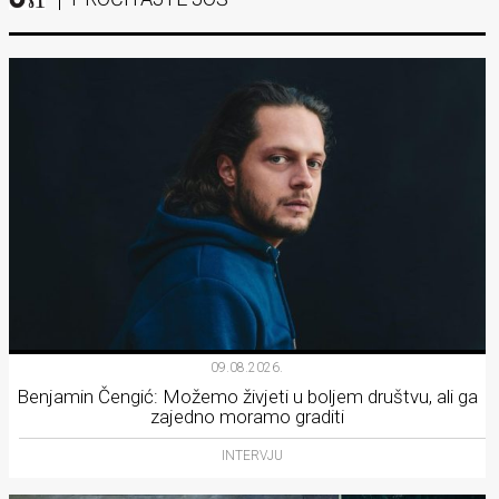
09.08.2026.
Benjamin Čengić: Možemo živjeti u boljem društvu, ali ga
zajedno moramo graditi
INTERVJU