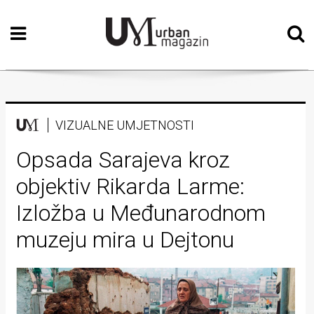
Početna
Vizualne
umjetnosti
Teatar
VIZUALNE UMJETNOSTI
Književnost
Opsada Sarajeva kroz
objektiv Rikarda Larme:
Muzika
Izložba u Međunarodnom
Film
muzeju mira u Dejtonu
Intervju
Kolumne
Kultura