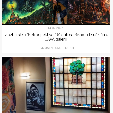
14.07.2026.
Izložba slika “Retrospektiva 15” autora Rikarda Druškića u
JAVA galeriji
VIZUALNE UMJETNOSTI