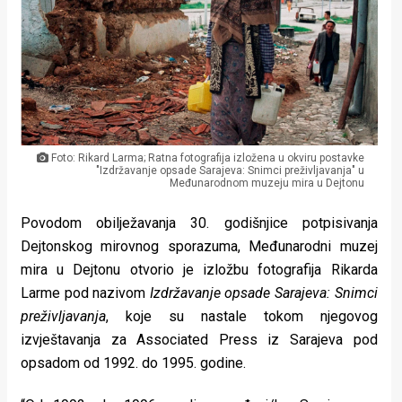
Lifestyle
Beauty
Fashion
Zdravlje
Za
Foto: Rikard Larma; Ratna fotografija izložena u okviru postavke
"Izdržavanje opsade Sarajeva: Snimci preživljavanja" u
Međunarodnom muzeju mira u Dejtonu
stolom
Povodom obilježavanja 30. godišnjice potpisivanja
Život
Dejtonskog mirovnog sporazuma, Međunarodni muzej
mira u Dejtonu otvorio je izložbu fotografija Rikarda
u
Larme pod nazivom
Izdržavanje opsade Sarajeva: Snimci
pokretu
preživljavanja
, koje su nastale tokom njegovog
izvještavanja za Associated Press iz Sarajeva pod
Ideje
opsadom od 1992. do 1995. godine.
koje