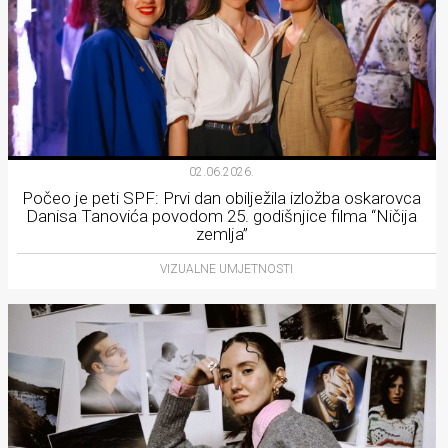
02.06.2026.
Počeo je peti SPF: Prvi dan obilježila izložba oskarovca
Danisa Tanovića povodom 25. godišnjice filma “Ničija
zemlja”
VIZUALNE UMJETNOSTI