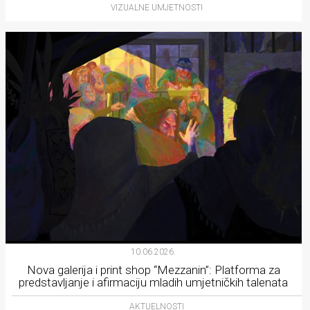
VIZUALNE UMJETNOSTI
10.06.2026.
Nova galerija i print shop “Mezzanin”: Platforma za
predstavljanje i afirmaciju mladih umjetničkih talenata
AKTUELNOSTI