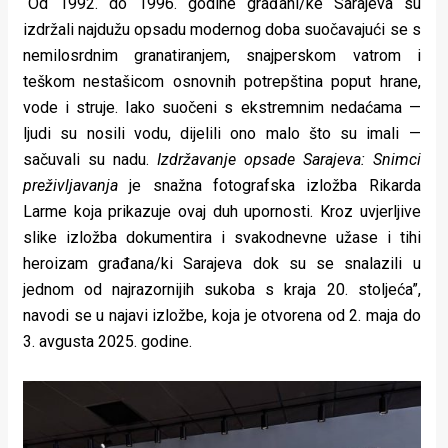
“Od 1992. do 1996. godine građani/ke Sarajeva su
rade
izdržali najdužu opsadu modernog doba suočavajući se s
nemilosrdnim granatiranjem, snajperskom vatrom i
Urban
teškom nestašicom osnovnih potrepština poput hrane,
Places
vode i struje. Iako suočeni s ekstremnim nedaćama —
ljudi su nosili vodu, dijelili ono malo što su imali —
Aktivizam
sačuvali su nadu.
Izdržavanje opsade Sarajeva: Snimci
Aktuelnosti
preživljavanja
je snažna fotografska izložba Rikarda
Larme koja prikazuje ovaj duh upornosti. Kroz uvjerljive
Promo
slike izložba dokumentira i svakodnevne užase i tihi
About
heroizam građana/ki Sarajeva dok su se snalazili u
jednom od najrazornijih sukoba s kraja 20. stoljeća”,
Urban
navodi se u najavi izložbe, koja je otvorena od 2. maja do
Magazin
3. avgusta 2025. godine.