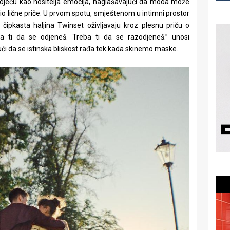
 odjeću kao nositelja emocija, naglašavajući da moda može
 dio lične priče. U prvom spotu, smještenom u intimni prostor
 čipkasta haljina Twinset oživljavaju kroz plesnu priču o
eba ti da se odjeneš. Treba ti da se razodjeneš.” unosi
ući da se istinska bliskost rađa tek kada skinemo maske.