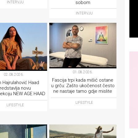
sobom
INTERVJU
INTERVJU
01.08.2026.
02.08.2026.
Fascija trpi kada mišić ostane
 Hajrulahović Haad
u grču: Zašto ukočenost često
redstavlja novu
ne nastaje tamo gdje mislite
ekciju NEW AGE HAAD
LIFESTYLE
LIFESTYLE