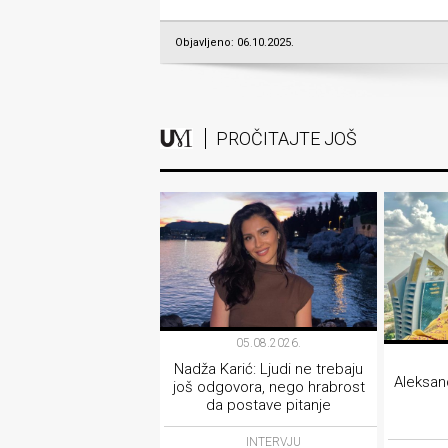
Objavljeno: 06.10.2025.
PROČITAJTE JOŠ
05.08.2026.
Nadža Karić: Ljudi ne trebaju
Aleksand
još odgovora, nego hrabrost
da postave pitanje
INTERVJU