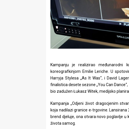
Kampanju je realizirao međunarodni k
koreografkinjom Emilie Leriche. U spotovi
Harryja Stylesa „As It Was“, i David Lag
finalistica desete sezone „You Can Dance“,
bio zadužen Łukasz Witek, medijsko planira
Kampanja „Odjeni život dragocjenim stva
koja nadilazi granice e-trgovine. Lansirana
brend djeluje, ona otvara novo poglavlje u
života samog.