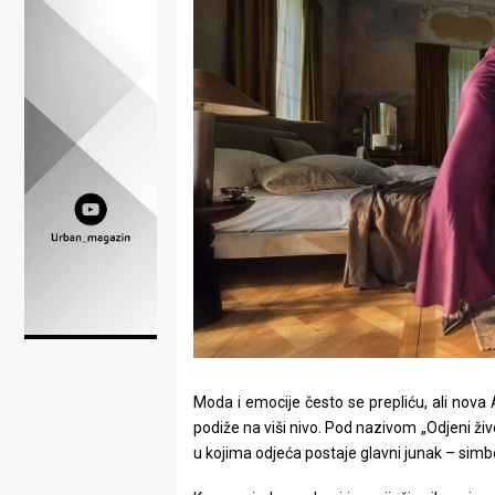
Lifestyle
Beauty
Fashion
Zdravlje
Za
stolom
Život
u
pokretu
Moda i emocije često se prepliću, ali no
Ideje
podiže na viši nivo. Pod nazivom „Odjeni ži
u kojima odjeća postaje glavni junak – simbol
koje