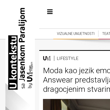
Početna
Vizualne
umjetnosti
VIZUALNE UMJETNOSTI
TEA
Teatar
Književnost
LIFESTYLE
Muzika
Moda kao jezik emoc
Film
Answear predstavlj
Intervju
dragocjenim stvari
Kolumne
Kultura