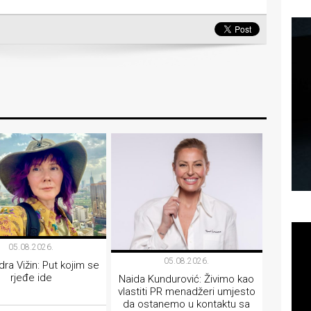
05.08.2026.
05.08.2026.
ra Vižin: Put kojim se
rjeđe ide
Naida Kundurović: Živimo kao
vlastiti PR menadžeri umjesto
da ostanemo u kontaktu sa