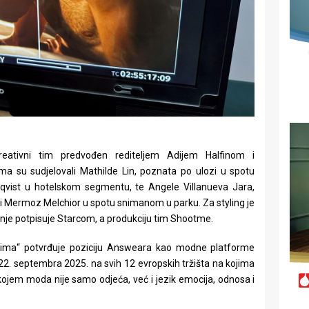
reativni tim predvođen rediteljem Adijem Halfinom i
ma su sudjelovali Mathilde Lin, poznata po ulozi u spotu
erqvist u hotelskom segmentu, te Angele Villanueva Jara,
 i Mermoz Melchior u spotu snimanom u parku. Za styling je
nje potpisuje Starcom, a produkciju tim Shootme.
rima“ potvrđuje poziciju Answeara kao modne platforme
 22. septembra 2025. na svih 12 evropskih tržišta na kojima
 kojem moda nije samo odjeća, već i jezik emocija, odnosa i