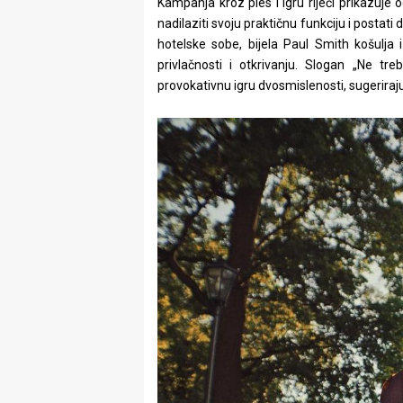
Kampanja kroz ples i igru riječi prikazuje
rade
nadilaziti svoju praktičnu funkciju i postati
hotelske sobe, bijela Paul Smith košulja i
Urban
privlačnosti i otkrivanju. Slogan „Ne tr
Places
provokativnu igru dvosmislenosti, sugeriraj
Aktivizam
Aktuelnosti
Promo
About
Urban
Magazin