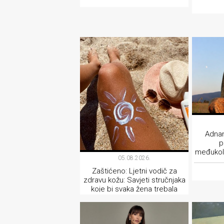
Adnan
p
međukol
05.08.2026.
Zaštićeno: Ljetni vodič za
zdravu kožu: Savjeti stručnjaka
koje bi svaka žena trebala
pročitati prije nego što izađe
na sunce