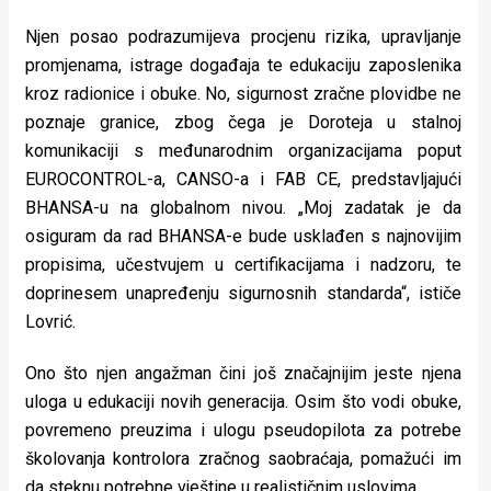
Njen posao podrazumijeva procjenu rizika, upravljanje
promjenama, istrage događaja te edukaciju zaposlenika
kroz radionice i obuke. No, sigurnost zračne plovidbe ne
poznaje granice, zbog čega je Doroteja u stalnoj
komunikaciji s međunarodnim organizacijama poput
EUROCONTROL-a, CANSO-a i FAB CE, predstavljajući
BHANSA-u na globalnom nivou. „Moj zadatak je da
osiguram da rad BHANSA-e bude usklađen s najnovijim
propisima, učestvujem u certifikacijama i nadzoru, te
doprinesem unapređenju sigurnosnih standarda“, ističe
Lovrić.
Ono što njen angažman čini još značajnijim jeste njena
uloga u edukaciji novih generacija. Osim što vodi obuke,
povremeno preuzima i ulogu pseudopilota za potrebe
školovanja kontrolora zračnog saobraćaja, pomažući im
da steknu potrebne vještine u realističnim uslovima.