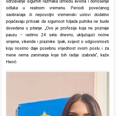
održavanje sigurnih razmaka između aviona i donošenje
odluka u realnom vremenu. Periodi povećanog
saobraćaja ili nepovoljni vremenski uslovi dodatno
pojačavaju pritisak da sigurnost hiljada putnika ne bude
dovedena u pitanje. „Ovo je profesija koja ne poznaje
pauzu – radimo 24 sata dnevno, uključujući noćne
smjene, vikende i praznike. Ipak, svijest o odgovornosti
koju nosimo daje posebnu vrijednost ovom poslu i za
mene nema zanimanja koje bih radije izabrala”, kaže
Hasić.