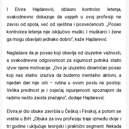
I Elvira Hajdarević, oblasni kontrolor letenja,
svakodnevno dokazuje da uspjeh u ovoj profesiji ne
zavisi od spola, već od vještina i posvećenosti. „Posao
kontrolora letenja nije isključivo muški. I muškarci i žene
ga mogu obavljati jednako dobro”, kaže Hajdarević.
Naglašava da je posao koji obavlja od izuzetne važnosti,
a svakodnevna odgovornost za sigurnost putnika stalni
izvor njene motivacije. „Ovo je izuzetno dinamičan posao
koji nas stalno izaziva da budemo mentalno aktivni, a
nijedan dan nije isti – rutina u ovom poslu ne postoji.
Velika prednost je i osjećaj ispunjenosti spoznajom da
radimo nešto zaista značajno“, dodaje Hajdarević.
Elvira je dio obuke završila u Češkoj i Finskoj, a potom se
vratila u BiH. „Obuka za ovu profesiju traje između dvije i
tri godine i uključuje teorijski i praktični segment. Nekada