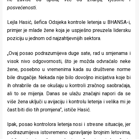
rade
posvećenosti.
Urban
Lejla Hasić, šefica Odsjeka kontrole letenja u BHANSA-i,
Places
primjer je mlade žene koja je uspješno preuzela lidersku
poziciju u jednom od najzahtjevnijih sektora.
Aktivizam
„Ovaj posao podrazumijeva duge sate, rad u smjenama i
Aktuelnosti
visok nivo odgovornosti, što je možda odvraćalo neke
Promo
žene, posebno u vremenima kada su društvene norme
bile drugačije. Nekada nije bilo dovoljno inicijativa koje bi
About
ih ohrabrile da se okušaju u kontroli zračnog saobraćaja,
Urban
ali to se mijenja. Danas se ulažu značajni napori da se
više žena uključi u avijaciju i kontrolu letenja i velika mi je
Magazin
čast biti dio tih promjena”, ističe Hasić.
Ipak, posao kontrolora letenja nosi i stresne situacije, jer
podrazumijeva istovremeno upravljanje brojnim letovima,