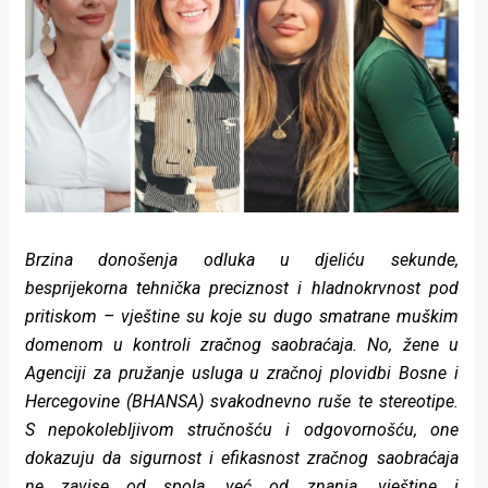
Lifestyle
Beauty
Fashion
Zdravlje
Za
stolom
Brzina donošenja odluka u djeliću sekunde,
Život
besprijekorna tehnička preciznost i hladnokrvnost pod
pritiskom – vještine su koje su dugo smatrane muškim
u
domenom u kontroli zračnog saobraćaja. No, žene u
pokretu
Agenciji za pružanje usluga u zračnoj plovidbi Bosne i
Hercegovine (BHANSA) svakodnevno ruše te stereotipe.
Ideje
S nepokolebljivom stručnošću i odgovornošću, one
dokazuju da sigurnost i efikasnost zračnog saobraćaja
koje
ne zavise od spola, već od znanja, vještine i