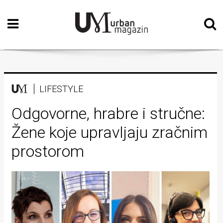
Početna
Vizualne
umjetnosti
Teatar
LIFESTYLE
Književnost
Odgovorne, hrabre i stručne:
Žene koje upravljaju zračnim
Muzika
prostorom
Film
Intervju
Kolumne
Kultura