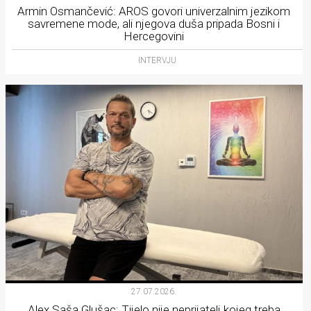
Armin Osmančević: AROS govori univerzalnim jezikom
savremene mode, ali njegova duša pripada Bosni i
Hercegovini
INTERVJU
27.07.2026.
Alex Saša Glušac: Tijelo nije neprijatelj kojeg treba