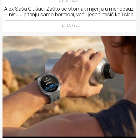
23.07.2026.
Alex Saša Glušac: Zašto se stomak mijenja u menopauzi
– nisu u pitanju samo hormoni, već i jedan mišić koji slabi
LIFESTYLE