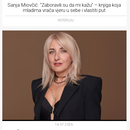
Sanja Miovčić: “Zaboravili su da mi kažu” – knjiga koja
mladima vraća vjeru u sebe i vlastiti put
INTERVJU
14.07.2026.