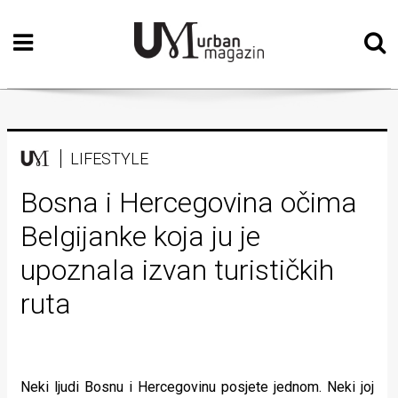
Početna
Vizualne
umjetnosti
Teatar
LIFESTYLE
Književnost
Bosna i Hercegovina očima
Belgijanke koja ju je
Muzika
upoznala izvan turističkih
Film
ruta
Intervju
Kolumne
Kultura
Neki ljudi Bosnu i Hercegovinu posjete jednom. Neki joj