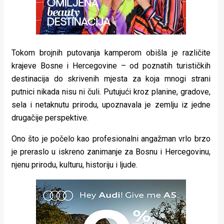
rade
Urban
Places
Tokom brojnih putovanja kamperom obišla je različite
krajeve Bosne i Hercegovine – od poznatih turističkih
Aktivizam
destinacija do skrivenih mjesta za koja mnogi strani
Aktuelnosti
putnici nikada nisu ni čuli. Putujući kroz planine, gradove,
sela i netaknutu prirodu, upoznavala je zemlju iz jedne
Promo
drugačije perspektive.
About
Ono što je počelo kao profesionalni angažman vrlo brzo
Urban
je preraslo u iskreno zanimanje za Bosnu i Hercegovinu,
njenu prirodu, kulturu, historiju i ljude.
Magazin