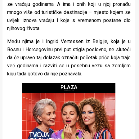
se vraćaju godinama. A ima i onih koji u njoj pronađu
Lifestyle
mnogo više od turističke destinacije – mjesto kojem se
Beauty
uvijek iznova vraćaju i koje s vremenom postane dio
njihovog života.
Fashion
Među njima je i Ingrid Vertessen iz Belgije, koja je u
Zdravlje
Bosnu i Hercegovinu prvi put stigla poslovno, ne sluteći
Za
da će upravo taj dolazak označiti početak priče koja traje
već godinama i razviti se u posebnu vezu sa zemljom
stolom
koju tada gotovo da nije poznavala.
Život
u
pokretu
Ideje
koje