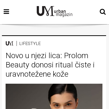
Početna
Vizualne
umjetnosti
Teatar
LIFESTYLE
Književnost
Novo u njezi lica: Prolom
Beauty donosi ritual čiste i
Muzika
uravnotežene kože
Film
Intervju
Kolumne
Kultura