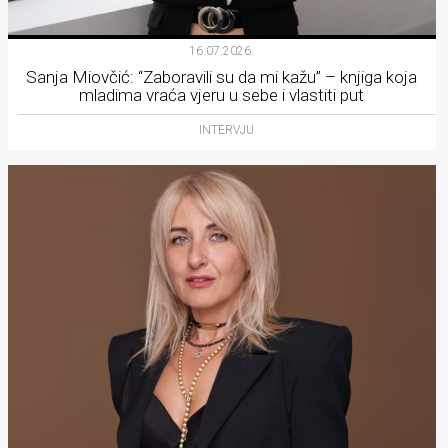
16.07.2026.
Sanja Miovčić: “Zaboravili su da mi kažu” – knjiga koja
mladima vraća vjeru u sebe i vlastiti put
INTERVJU