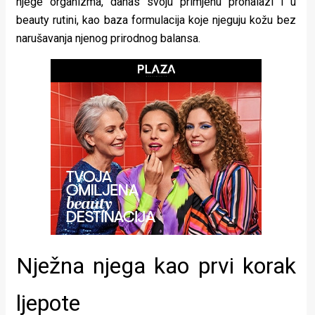
njege organizma, danas svoju primjenu pronalazi i u
rade
beauty rutini, kao baza formulacija koje njeguju kožu bez
narušavanja njenog prirodnog balansa.
Urban
Places
Aktivizam
Aktuelnosti
Promo
About
Urban
Magazin
Nježna njega kao prvi korak
ljepote