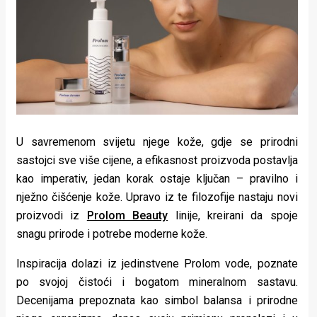
Lifestyle
Beauty
Fashion
Zdravlje
Za
U savremenom svijetu njege kože, gdje se prirodni
stolom
sastojci sve više cijene, a efikasnost proizvoda postavlja
kao imperativ, jedan korak ostaje ključan – pravilno i
Život
nježno čišćenje kože. Upravo iz te filozofije nastaju novi
u
proizvodi iz
Prolom Beauty
linije, kreirani da spoje
snagu prirode i potrebe moderne kože.
pokretu
Inspiracija dolazi iz jedinstvene Prolom vode, poznate
Ideje
po svojoj čistoći i bogatom mineralnom sastavu.
koje
Decenijama prepoznata kao simbol balansa i prirodne