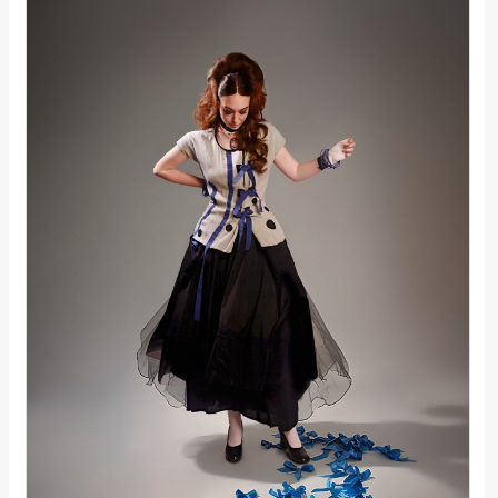
rade
Urban
Places
Aktivizam
Aktuelnosti
Promo
About
Urban
Magazin