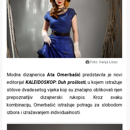
Lifestyle
Beauty
Fashion
Zdravlje
Za
Foto: Vanja Lisac
stolom
Modna dizajnerica
Ata Omerbašić
predstavila je novi
Život
editorijal
KALEIDOSKOP: Duh prošlosti
, u kojem istražuje
u
stilove dvadesetog vijeka koji su značajno oblikovali njen
prepoznatljiv dizajnerski rukopis. Kroz svaku
pokretu
kombinaciju, Omerbašić istražuje potragu za slobodom
Ideje
izbora i izražavanjem individualnosti.
koje