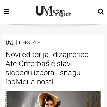
Početna
Vizualne
umjetnosti
Teatar
LIFESTYLE
Književnost
Novi editorijal dizajnerice
Ate Omerbašić slavi
Muzika
slobodu izbora i snagu
Film
individualnosti
Intervju
Kolumne
Kultura