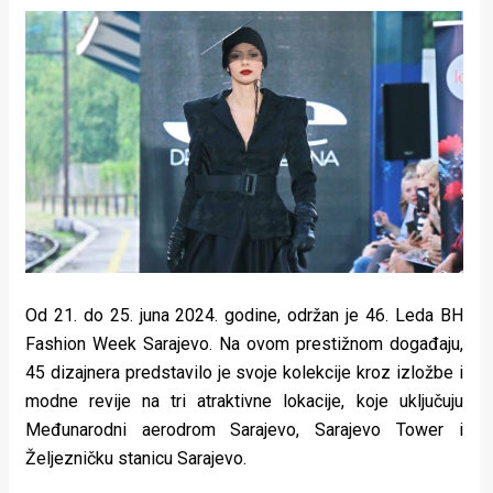
Lifestyle
Beauty
Fashion
Zdravlje
Za
stolom
Život
Od 21. do 25. juna 2024. godine, održan je 46. Leda BH
u
Fashion Week Sarajevo. Na ovom prestižnom događaju,
45 dizajnera predstavilo je svoje kolekcije kroz izložbe i
pokretu
modne revije na tri atraktivne lokacije, koje uključuju
Ideje
Međunarodni aerodrom Sarajevo, Sarajevo Tower i
Željezničku stanicu Sarajevo.
koje