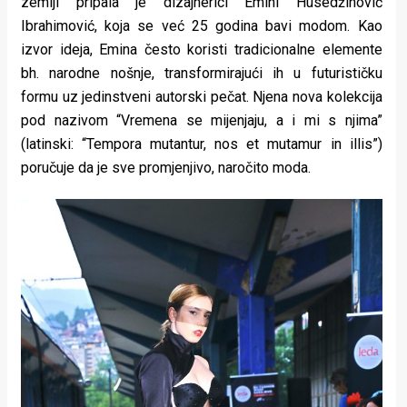
zemlji pripala je dizajnerici Emini Husedžinović
Ibrahimović, koja se već 25 godina bavi modom. Kao
izvor ideja, Emina često koristi tradicionalne elemente
bh. narodne nošnje, transformirajući ih u futurističku
formu uz jedinstveni autorski pečat. Njena nova kolekcija
pod nazivom “Vremena se mijenjaju, a i mi s njima”
(latinski: “Tempora mutantur, nos et mutamur in illis”)
poručuje da je sve promjenjivo, naročito moda.