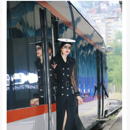
rade
Urban
Places
Aktivizam
Aktuelnosti
Promo
About
Urban
Magazin