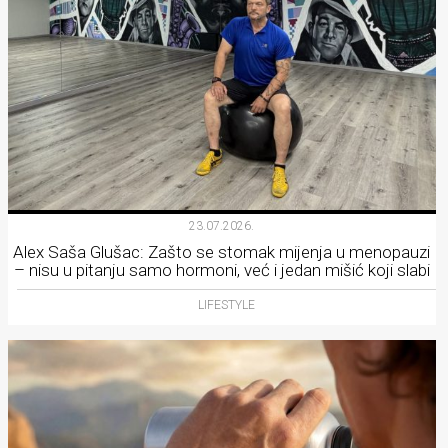
23.07.2026.
Alex Saša Glušac: Zašto se stomak mijenja u menopauzi
– nisu u pitanju samo hormoni, već i jedan mišić koji slabi
LIFESTYLE