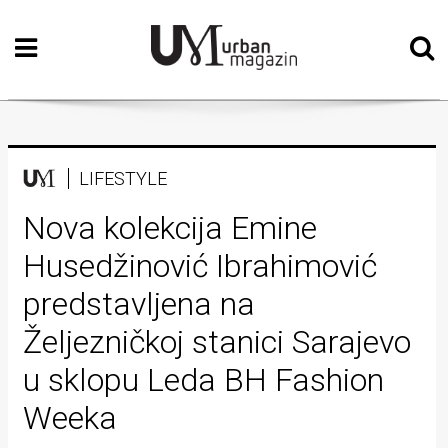
Početna
Vizualne
umjetnosti
Teatar
LIFESTYLE
Književnost
Nova kolekcija Emine
Husedžinović Ibrahimović
Muzika
predstavljena na
Film
Željezničkoj stanici Sarajevo
Intervju
u sklopu Leda BH Fashion
Kolumne
Weeka
Kultura