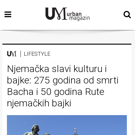
Početna
Vizualne
umjetnosti
Teatar
LIFESTYLE
Književnost
Njemačka slavi kulturu i
bajke: 275 godina od smrti
Muzika
Bacha i 50 godina Rute
Film
njemačkih bajki
Intervju
Kolumne
Kultura