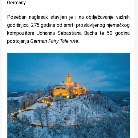
Germany.
rade
Poseban naglasak stavljen je i na obilježavanje važnih
Urban
godišnjica: 275 godina od smrti proslavljenog njemačkog
Places
kompozitora Johanna Sebastiana Bacha te 50 godina
postojanja
German Fairy Tale rute
.
Aktivizam
Aktuelnosti
Promo
About
Urban
Magazin