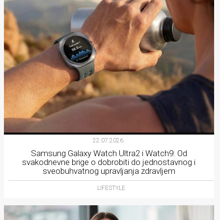
22.07.2026.
Samsung Galaxy Watch Ultra2 i Watch9: Od
svakodnevne brige o dobrobiti do jednostavnog i
sveobuhvatnog upravljanja zdravljem
LIFESTYLE