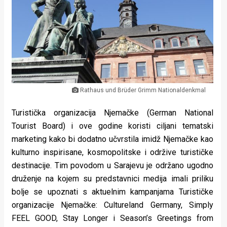
Lifestyle
Beauty
Fashion
Zdravlje
Za
Rathaus und Brüder Grimm Nationaldenkmal
stolom
Turistička organizacija Njemačke (German National
Tourist Board) i ove godine koristi ciljani tematski
Život
marketing kako bi dodatno učvrstila imidž Njemačke kao
kulturno inspirisane, kosmopolitske i održive turističke
u
destinacije. Tim povodom u Sarajevu je održano ugodno
pokretu
druženje na kojem su predstavnici medija imali priliku
bolje se upoznati s aktuelnim kampanjama Turističke
Ideje
organizacije Njemačke: Cultureland Germany, Simply
koje
FEEL GOOD, Stay Longer i Season’s Greetings from