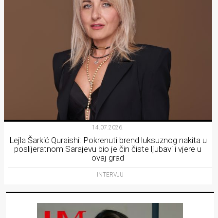
14.07.2026.
Lejla Šarkić Quraishi: Pokrenuti brend luksuznog nakita u
poslijeratnom Sarajevu bio je čin čiste ljubavi i vjere u
ovaj grad
INTERVJU