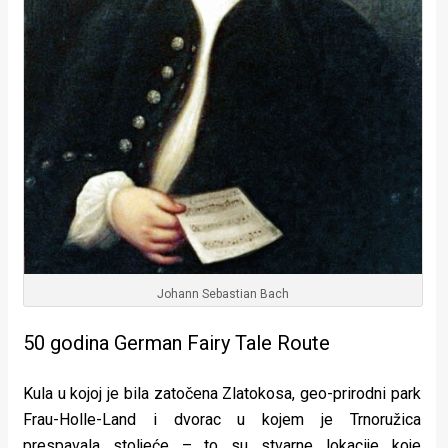
Johann Sebastian Bach
50 godina German Fairy Tale Route
Kula u kojoj je bila zatočena Zlatokosa, geo-prirodni park
Frau-Holle-Land i dvorac u kojem je Trnoružica
prespavala stoljeće – to su stvarne lokacije koje