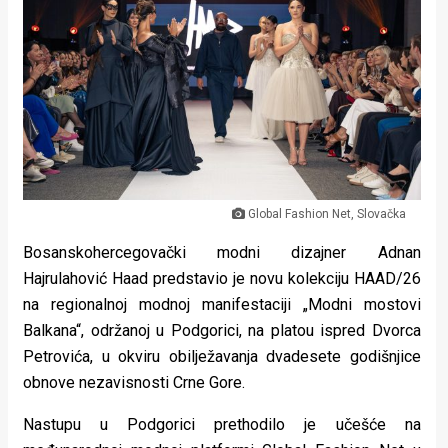
Lifestyle
Beauty
Fashion
Zdravlje
Za
Global Fashion Net, Slovačka
stolom
Bosanskohercegovački modni dizajner Adnan
Život
Hajrulahović Haad predstavio je novu kolekciju HAAD/26
u
na regionalnoj modnoj manifestaciji „Modni mostovi
Balkana“, održanoj u Podgorici, na platou ispred Dvorca
pokretu
Petrovića, u okviru obilježavanja dvadesete godišnjice
obnove nezavisnosti Crne Gore.
Ideje
koje
Nastupu u Podgorici prethodilo je učešće na