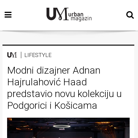
Početna
Vizualne
umjetnosti
Teatar
LIFESTYLE
Književnost
Modni dizajner Adnan
Hajrulahović Haad
Muzika
predstavio novu kolekciju u
Film
Podgorici i Košicama
Intervju
Kolumne
Kultura