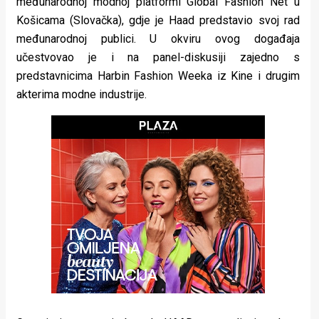
međunarodnoj modnoj platformi Global Fashion Net u
rade
Košicama (Slovačka), gdje je Haad predstavio svoj rad
međunarodnoj publici. U okviru ovog događaja
Urban
učestvovao je i na panel-diskusiji zajedno s
Places
predstavnicima Harbin Fashion Weeka iz Kine i drugim
akterima modne industrije.
Aktivizam
Aktuelnosti
Promo
About
Urban
Magazin