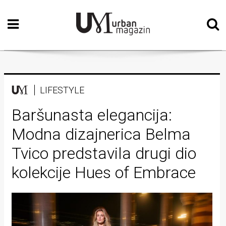
Početna
Vizualne
umjetnosti
Teatar
LIFESTYLE
Književnost
Baršunasta elegancija:
Modna dizajnerica Belma
Muzika
Tvico predstavila drugi dio
Film
kolekcije Hues of Embrace
Intervju
Kolumne
Kultura