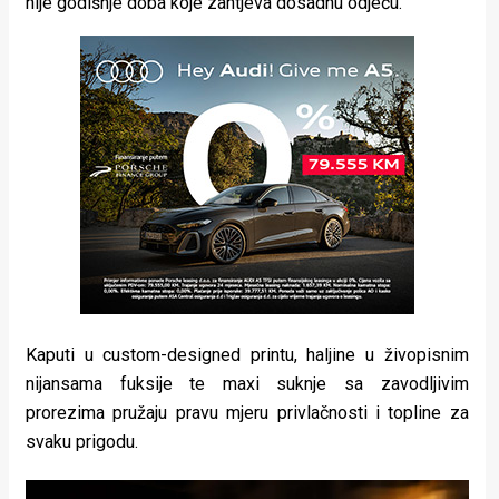
nije godišnje doba koje zahtjeva dosadnu odjeću.
Kaputi u custom-designed printu, haljine u živopisnim
nijansama fuksije te maxi suknje sa zavodljivim
prorezima pružaju pravu mjeru privlačnosti i topline za
svaku prigodu.