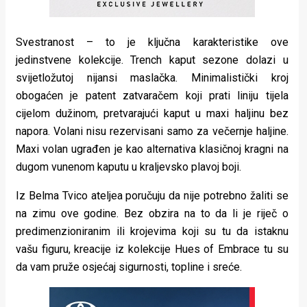
Svestranost – to je ključna karakteristike ove
jedinstvene kolekcije. Trench kaput sezone dolazi u
svijetložutoj nijansi maslačka. Minimalistički kroj
obogaćen je patent zatvaračem koji prati liniju tijela
cijelom dužinom, pretvarajući kaput u maxi haljinu bez
napora. Volani nisu rezervisani samo za večernje haljine.
Maxi volan ugrađen je kao alternativa klasičnoj kragni na
dugom vunenom kaputu u kraljevsko plavoj boji.
Iz Belma Tvico ateljea poručuju da nije potrebno žaliti se
na zimu ove godine. Bez obzira na to da li je riječ o
predimenzioniranim ili krojevima koji su tu da istaknu
vašu figuru, kreacije iz kolekcije Hues of Embrace tu su
da vam pruže osjećaj sigurnosti, topline i sreće.