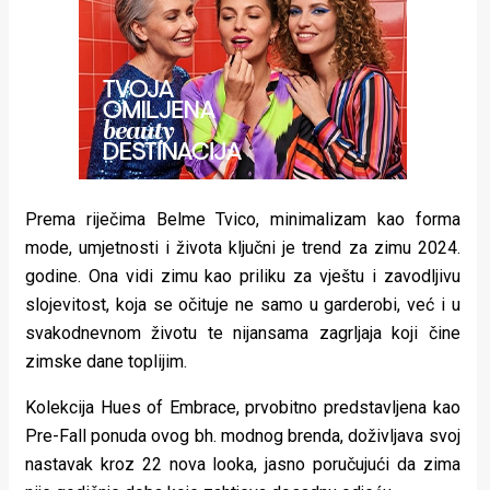
rade
Urban
Places
Aktivizam
Aktuelnosti
Prema riječima Belme Tvico, minimalizam kao forma
Promo
mode, umjetnosti i života ključni je trend za zimu 2024.
godine. Ona vidi zimu kao priliku za vještu i zavodljivu
About
slojevitost, koja se očituje ne samo u garderobi, već i u
Urban
svakodnevnom životu te nijansama zagrljaja koji čine
zimske dane toplijim.
Magazin
Kolekcija Hues of Embrace, prvobitno predstavljena kao
Pre-Fall ponuda ovog bh. modnog brenda, doživljava svoj
nastavak kroz 22 nova looka, jasno poručujući da zima