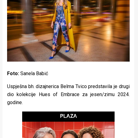
Lifestyle
Beauty
Fashion
Zdravlje
Za
stolom
Foto:
Sanela Babić
Život
Uspješna bh. dizajnerica Belma Tvico predstavila je drugi
u
dio kolekcije Hues of Embrace za jesen/zimu 2024.
godine.
pokretu
Ideje
koje