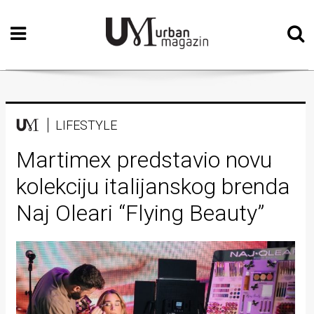
Početna
Vizualne
umjetnosti
Teatar
LIFESTYLE
Književnost
Martimex predstavio novu
kolekciju italijanskog brenda
Muzika
Naj Oleari “Flying Beauty”
Film
Intervju
Kolumne
Kultura