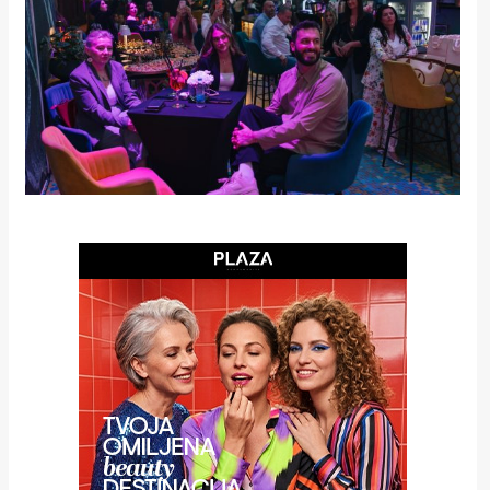
rade
Urban
Places
Aktivizam
Aktuelnosti
Promo
About
Urban
Magazin