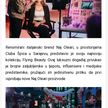
Lifestyle
Beauty
Fashion
Zdravlje
Za
Renomirani italijanski brend Naj Oleari, u prostorijama
stolom
Cluba Špica u Sarajevu, predstavio je svoju najnoviju
kolekciju, Flying Beauty. Ovaj luksuzni događaj privukao
Život
je brojne zaljubljenike u ljepotu, influensere i medijske
predstavnike, pružajući im jedinstvenu priliku da prvi
u
isprobaju nove Naj Oleari proizvode.
pokretu
Ideje
koje