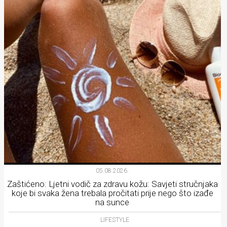
05.08.2026.
Zaštićeno: Ljetni vodič za zdravu kožu: Savjeti stručnjaka
koje bi svaka žena trebala pročitati prije nego što izađe
na sunce
LIFESTYLE