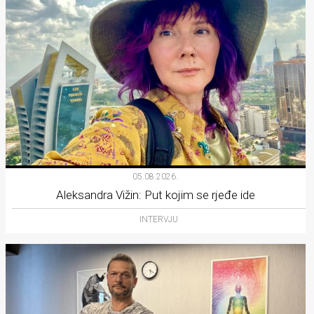
05.08.2026.
Aleksandra Vižin: Put kojim se rjeđe ide
INTERVJU