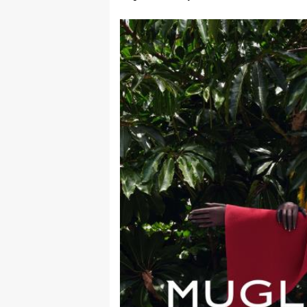
rade
Urban
Places
Aktivizam
Aktuelnosti
Promo
About
Urban
Magazin