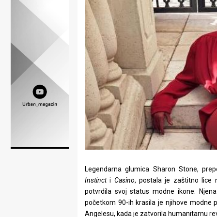
Lifestyle
Beauty
Fashion
Zdravlje
Za
stolom
Život
u
pokretu
Legendarna glumica Sharon Stone, prep
Instinct
i
Casino
, postala je zaštitno li
Ideje
potvrdila svoj status modne ikone. Nje
početkom 90-ih krasila je njihove modne p
koje
Angelesu, kada je zatvorila humanitarnu rev