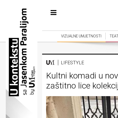
Početna
Vizualne
umjetnosti
VIZUALNE UMJETNOSTI
TEA
Teatar
Književnost
LIFESTYLE
Muzika
Kultni komadi u no
Film
zaštitno lice kolekc
Intervju
Kolumne
Kultura