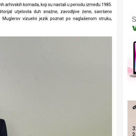
vih arhivskih komada, koji su nastali u periodu između 1985.
torijal utjelovila duh snažne, zavodljive žene, savršeno
 u Muglerov vizuelni jezik poznat po naglašenom struku,