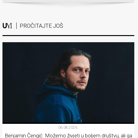
PROČITAJTE JOŠ
06.08.2026.
Benjamin Čengić: Možemo živjeti u boljem društvu, ali ga