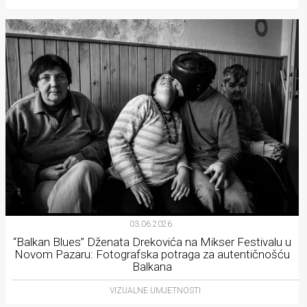
03.06.2026.
“Balkan Blues” Dženata Drekovića na Mikser Festivalu u
Novom Pazaru: Fotografska potraga za autentičnošću
Balkana
VIZUALNE UMJETNOSTI