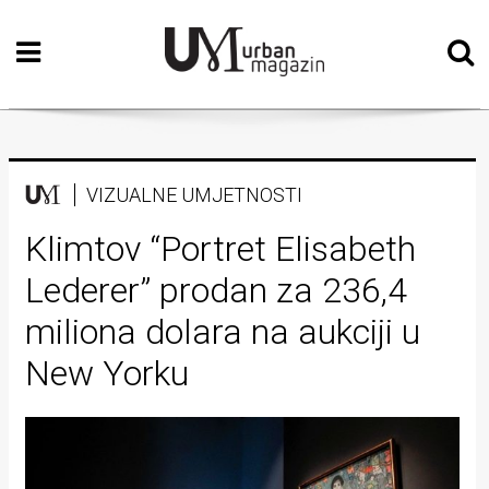
Početna
Vizualne
umjetnosti
Teatar
VIZUALNE UMJETNOSTI
Književnost
Klimtov “Portret Elisabeth
Lederer” prodan za 236,4
Muzika
miliona dolara na aukciji u
Film
New Yorku
Intervju
Kolumne
Kultura