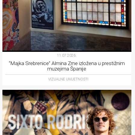
11.07.2026.
“Majka Srebrenice” Almina Zrne izložena u prestižnim
muzejima Španije
VIZUALNE UMJETNOSTI