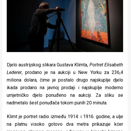
Lifestyle
Beauty
Fashion
Zdravlje
Za
stolom
Djelo austrijskog slikara Gustava Klimta,
Portret Elisabeth
Lederer
, prodano je na aukciji u New Yorku za 236,4
Život
miliona dolara, čime je postalo drugo najskuplje djelo
ikada prodano na javnoj prodaji i najskuplje moderno
u
umjetničko djelo ponuđeno na aukciji. Za sliku se
pokretu
nadmetalo šest ponuđača tokom punih 20 minuta.
Ideje
Klimt je portret radio između 1914. i 1916. godine, a ulje
koje
na platnu visoko gotovo dva metra prikazuje kćer