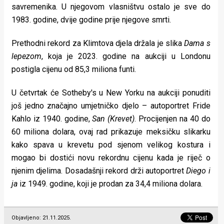
savremenika. U njegovom vlasništvu ostalo je sve do
1983. godine, dvije godine prije njegove smrti.
Prethodni rekord za Klimtova djela držala je slika
Dama s
lepezom
, koja je 2023. godine na aukciji u Londonu
postigla cijenu od 85,3 miliona funti.
U četvrtak će Sotheby's u New Yorku na aukciji ponuditi
još jedno značajno umjetničko djelo – autoportret Fride
Kahlo iz 1940. godine,
San
(Krevet)
. Procijenjen na 40 do
60 miliona dolara, ovaj rad prikazuje meksičku slikarku
kako spava u krevetu pod sjenom velikog kostura i
mogao bi dostići novu rekordnu cijenu kada je riječ o
njenim djelima. Dosadašnji rekord drži autoportret
Diego i
ja
iz 1949. godine, koji je prodan za 34,4 miliona dolara.
Objavljeno: 21.11.2025.