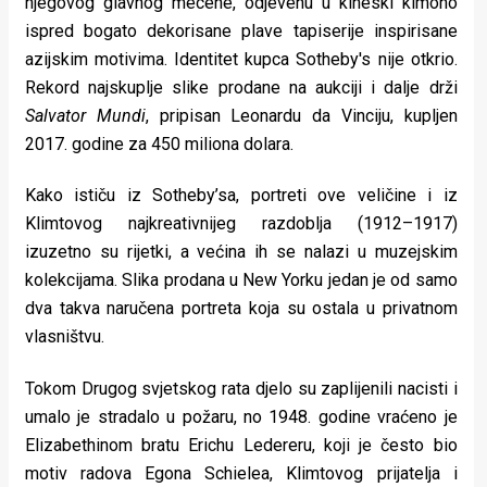
njegovog glavnog mecene, odjevenu u kineski kimono
rade
ispred bogato dekorisane plave tapiserije inspirisane
azijskim motivima.
Identitet kupca Sotheby's nije otkrio.
Urban
Rekord najskuplje slike prodane na aukciji i dalje drži
Places
Salvator Mundi
, pripisan Leonardu da Vinciju, kupljen
2017. godine za 450 miliona dolara.
Aktivizam
Aktuelnosti
Kako ističu iz Sotheby’sa, portreti ove veličine i iz
Klimtovog najkreativnijeg razdoblja (1912–1917)
Promo
izuzetno su rijetki, a većina ih se nalazi u muzejskim
kolekcijama. Slika prodana u New Yorku jedan je od samo
About
dva takva naručena portreta koja su ostala u privatnom
Urban
vlasništvu.
Magazin
Tokom Drugog svjetskog rata djelo su zaplijenili nacisti i
umalo je stradalo u požaru, no 1948. godine vraćeno je
Elizabethinom bratu Erichu Ledereru, koji je često bio
motiv radova Egona Schielea, Klimtovog prijatelja i