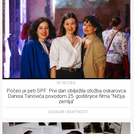
02.06.2026.
Počeo je peti SPF: Prvi dan obilježila izložba oskarovca
Danisa Tanovića povodom 25. godišnjice filma “Ničija
zemlja”
VIZUALNE UMJETNOSTI