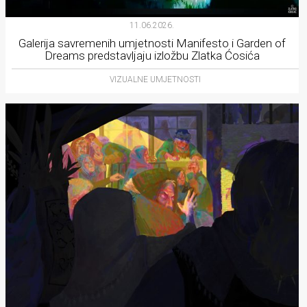
11.06.2026.
Galerija savremenih umjetnosti Manifesto i Garden of
Dreams predstavljaju izložbu Zlatka Ćosića
VIZUALNE UMJETNOSTI