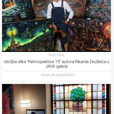
14.07.2026.
Izložba slika “Retrospektiva 15” autora Rikarda Druškića u
JAVA galeriji
VIZUALNE UMJETNOSTI