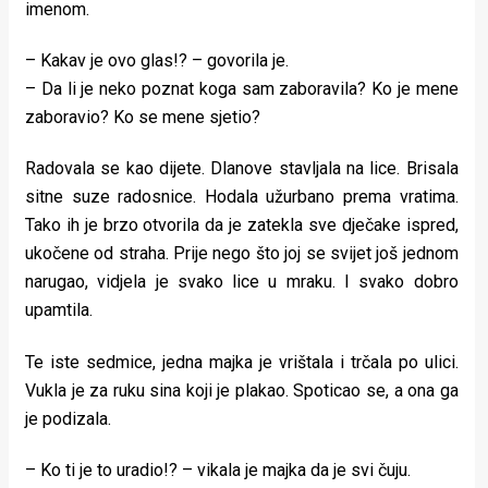
imenom.
– Kakav je ovo glas!? – govorila je.
– Da li je neko poznat koga sam zaboravila? Ko je mene
zaboravio? Ko se mene sjetio?
Radovala se kao dijete. Dlanove stavljala na lice. Brisala
sitne suze radosnice. Hodala užurbano prema vratima.
Tako ih je brzo otvorila da je zatekla sve dječake ispred,
ukočene od straha. Prije nego što joj se svijet još jednom
narugao, vidjela je svako lice u mraku. I svako dobro
upamtila.
Te iste sedmice, jedna majka je vrištala i trčala po ulici.
Vukla je za ruku sina koji je plakao. Spoticao se, a ona ga
je podizala.
– Ko ti je to uradio!? – vikala je majka da je svi čuju.