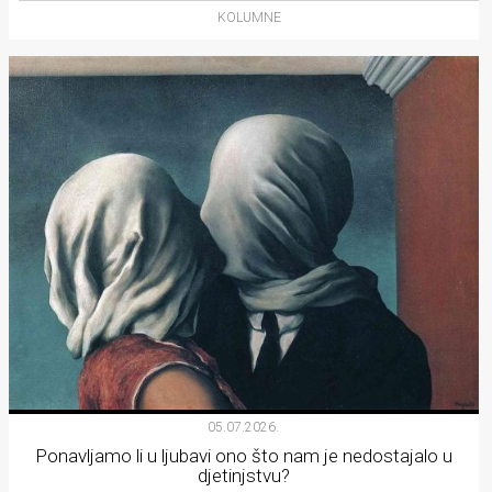
KOLUMNE
05.07.2026.
Ponavljamo li u ljubavi ono što nam je nedostajalo u
djetinjstvu?