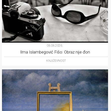
06.06.2026.
Ilma Islambegović Fišo: Obraz nije đon
KNJIŽEVNOST