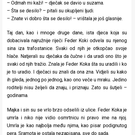
– Odmah mi kaži! – dječak se davio u suzama.
– Šta se desilo? – pitali su okupljeni ljudi.
– Znate vi dobro šta se desilo! – vrištala je još glasnije.
Taj dan, kao i mnoge druge dane, ista djeca koja su
dobacivala najružnije riječi Feder Koki odvela su njenog
sina iza trafostanice. Svaki od njih je otkopčao svoje
hlače. Natjerali su dječaka da čučne i da uradi ono što je
svaki od njih tražio. Znala je Feder Koka šta su uradili i ko
je to uradio. I dječaci su znali da ona zna. Vidjeli su kako
ih gleda, jednog po jednog, kao ono veče u mraku. Jedino
roditelji nisu željeli da znaju, i priznaju. Zato su šutjeli –
godinama.
Majka i sin su se vrlo brzo odselili iz ulice. Feder Koka je
umrla i niko nije vidio osmrtnicu ni pravo ime na njoj.
Umrla je kao najbolja među njima, kao pisar podignutog
pera. Sramota je ostala nezapisana, sve do sada.