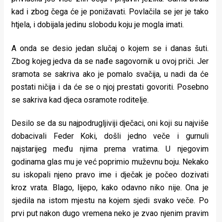
kad i zbog čega će je ponižavati. Povlačila se jer je tako
htjela, i dobijala jedinu slobodu koju je mogla imati.
A onda se desio jedan slučaj o kojem se i danas šuti.
Zbog kojeg jedva da se nađe sagovornik u ovoj priči. Jer
sramota se sakriva ako je pomalo svačija, u nadi da će
postati ničija i da će se o njoj prestati govoriti. Posebno
se sakriva kad djeca osramote roditelje.
Desilo se da su najpodrugljiviji dječaci, oni koji su najviše
dobacivali Feder Koki, došli jedno veče i gurnuli
najstarijeg među njima prema vratima. U njegovim
godinama glas mu je već poprimio muževnu boju. Nekako
su iskopali njeno pravo ime i dječak je počeo dozivati
kroz vrata. Blago, lijepo, kako odavno niko nije. Ona je
sjedila na istom mjestu na kojem sjedi svako veče. Po
prvi put nakon dugo vremena neko je zvao njenim pravim