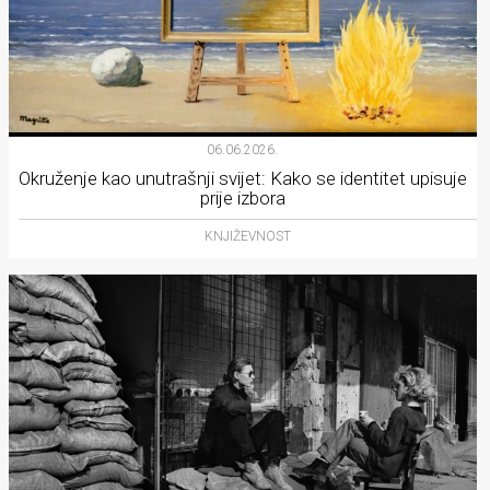
06.06.2026.
Okruženje kao unutrašnji svijet: Kako se identitet upisuje
prije izbora
KNJIŽEVNOST