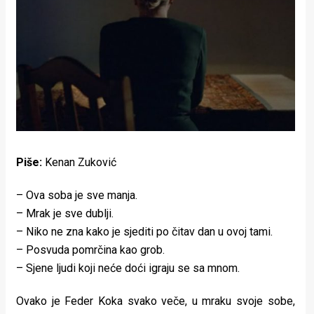
Lifestyle
Beauty
Fashion
Zdravlje
Za
stolom
Piše:
Kenan Zuković
Život
– Ova soba je sve manja.
u
– Mrak je sve dublji.
– Niko ne zna kako je sjediti po čitav dan u ovoj tami.
pokretu
– Posvuda pomrčina kao grob.
– Sjene ljudi koji neće doći igraju se sa mnom.
Ideje
koje
Ovako je Feder Koka svako veče, u mraku svoje sobe,