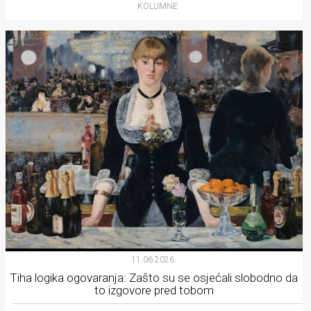
KOLUMNE
11.06.2026.
Tiha logika ogovaranja: Zašto su se osjećali slobodno da
to izgovore pred tobom