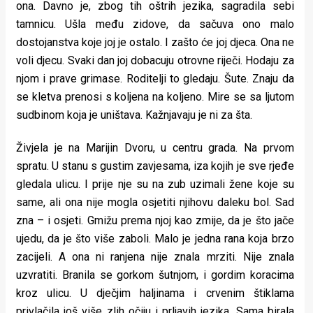
ona. Davno je, zbog tih oštrih jezika, sagradila sebi
tamnicu. Ušla među zidove, da sačuva ono malo
dostojanstva koje joj je ostalo. I zašto će joj djeca. Ona ne
voli djecu. Svaki dan joj dobacuju otrovne riječi. Hodaju za
njom i prave grimase. Roditelji to gledaju. Šute. Znaju da
se kletva prenosi s koljena na koljeno. Mire se sa ljutom
sudbinom koja je uništava. Kažnjavaju je ni za šta.
Živjela je na Marijin Dvoru, u centru grada. Na prvom
spratu. U stanu s gustim zavjesama, iza kojih je sve rjeđe
gledala ulicu. I prije nje su na zub uzimali žene koje su
same, ali ona nije mogla osjetiti njihovu daleku bol. Sad
zna – i osjeti. Gmižu prema njoj kao zmije, da je što jače
ujedu, da je što više zaboli. Malo je jedna rana koja brzo
zacijeli. A ona ni ranjena nije znala mrziti. Nije znala
uzvratiti. Branila se gorkom šutnjom, i gordim koracima
kroz ulicu. U dječjim haljinama i crvenim štiklama
privlačila još više zlih očiju i prljavih jezika. Sama birala