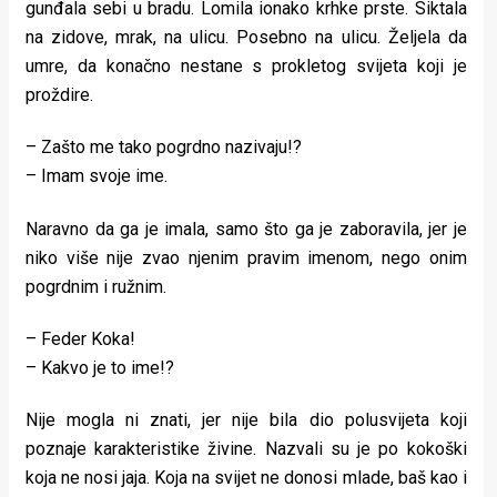
gunđala sebi u bradu. Lomila ionako krhke prste. Siktala
rade
na zidove, mrak, na ulicu. Posebno na ulicu. Željela da
Urban
umre, da konačno nestane s prokletog svijeta koji je
proždire.
Places
– Zašto me tako pogrdno nazivaju!?
Aktivizam
– Imam svoje ime.
Aktuelnosti
Naravno da ga je imala, samo što ga je zaboravila, jer je
Promo
niko više nije zvao njenim pravim imenom, nego onim
pogrdnim i ružnim.
About
Urban
– Feder Koka!
– Kakvo je to ime!?
Magazin
Nije mogla ni znati, jer nije bila dio polusvijeta koji
poznaje karakteristike živine. Nazvali su je po kokoški
koja ne nosi jaja. Koja na svijet ne donosi mlade, baš kao i