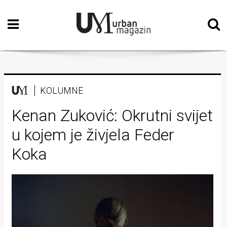
Početna
Vizualne
umjetnosti
Teatar
KOLUMNE
Književnost
Kenan Zuković: Okrutni svijet
u kojem je živjela Feder
Muzika
Koka
Film
Intervju
Kolumne
Kultura