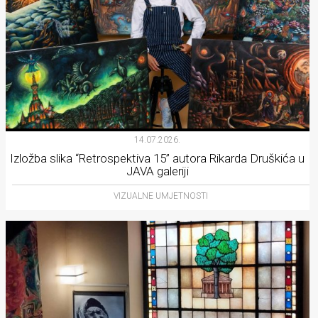
14.07.2026.
Izložba slika “Retrospektiva 15” autora Rikarda Druškića u
JAVA galeriji
VIZUALNE UMJETNOSTI