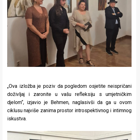
rade
Urban
Places
Aktivizam
Aktuelnosti
Promo
About
„Ova izložba je poziv da pogledom osjetite neispričani
Urban
doživljaj i zaronite u vašu refleksiju s umjetničkim
djelom“, izjavio je Behmen, naglasivši da ga u ovom
Magazin
ciklusu najviše zanima prostor introspektivnog i intimnog
iskustva.