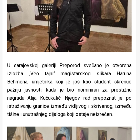
Lifestyle
Beauty
Fashion
Zdravlje
Za
U sarajevskoj galeriji Preporod svečano je otvorena
stolom
izložba „Veo tajni“ magistarskog slikara Haruna
Behmena, umjetnika koji je još kao student skrenuo
Život
pažnju javnosti, kada je bio nominiran za prestižnu
u
nagradu Alija Kučukalić. Njegov rad prepoznat je po
istraživanju granice između vidljivog i skrivenog, između
pokretu
tišine i unutrašnjeg dijaloga koji ostaje neizrečen.
Ideje
koje