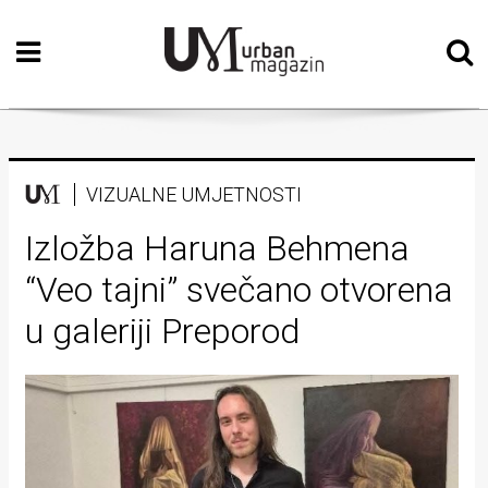
Početna
Vizualne
umjetnosti
Teatar
VIZUALNE UMJETNOSTI
Književnost
Izložba Haruna Behmena
“Veo tajni” svečano otvorena
Muzika
u galeriji Preporod
Film
Intervju
Kolumne
Kultura