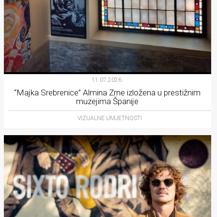
11.07.2026.
“Majka Srebrenice” Almina Zrne izložena u prestižnim
muzejima Španije
VIZUALNE UMJETNOSTI