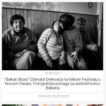
03.06.2026.
“Balkan Blues” Dženata Drekovića na Mikser Festivalu u
Novom Pazaru: Fotografska potraga za autentičnošću
Balkana
VIZUALNE UMJETNOSTI