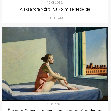
10.08.2026.
Aleksandra Vižin: Put kojim se rjeđe ide
INTERVJU
10.08.2026.
Šta nam Edward Hopper govori o samoći modernog