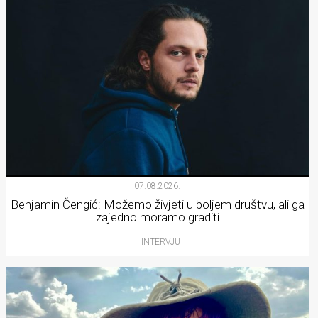
07.08.2026.
Benjamin Čengić: Možemo živjeti u boljem društvu, ali ga
zajedno moramo graditi
INTERVJU