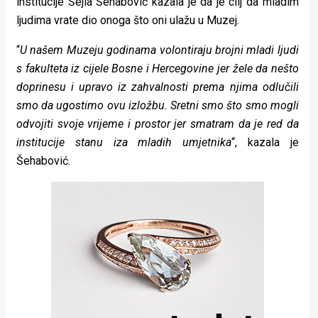
institucije Šejla Šehabović kazala je da je cilj da mladim
ljudima vrate dio onoga što oni ulažu u Muzej.
“
U našem Muzeju godinama volontiraju brojni mladi ljudi
s fakulteta iz cijele Bosne i Hercegovine jer žele da nešto
doprinesu i upravo iz zahvalnosti prema njima odlučili
smo da ugostimo ovu izložbu. Sretni smo što smo mogli
odvojiti svoje vrijeme i prostor jer smatram da je red da
institucije stanu iza mladih umjetnika
“, kazala je
Šehabović.