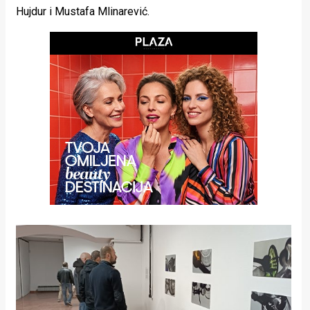
rade
Hujdur i Mustafa Mlinarević.
Urban
Places
Aktivizam
Aktuelnosti
Promo
About
Urban
Magazin