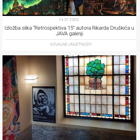
14.07.2026.
Izložba slika “Retrospektiva 15” autora Rikarda Druškića u
JAVA galeriji
VIZUALNE UMJETNOSTI