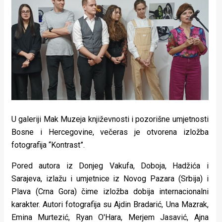
Lifestyle
Beauty
Fashion
Zdravlje
Za
stolom
U galeriji Mak Muzeja književnosti i pozorišne umjetnosti
Život
Bosne i Hercegovine, večeras je otvorena izložba
fotografija “Kontrast”.
u
Pored autora iz Donjeg Vakufa, Doboja, Hadžića i
pokretu
Sarajeva, izlažu i umjetnice iz Novog Pazara (Srbija) i
Ideje
Plava (Crna Gora) čime izložba dobija internacionalni
karakter. Autori fotografija su Ajdin Bradarić, Una Mazrak,
koje
Emina Murtezić, Ryan O'Hara, Merjem Jasavić, Ajna