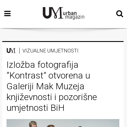
Početna
Vizualne
umjetnosti
Teatar
VIZUALNE UMJETNOSTI
Književnost
Izložba fotografija
“Kontrast” otvorena u
Muzika
Galeriji Mak Muzeja
Film
književnosti i pozorišne
Intervju
umjetnosti BiH
Kolumne
Kultura