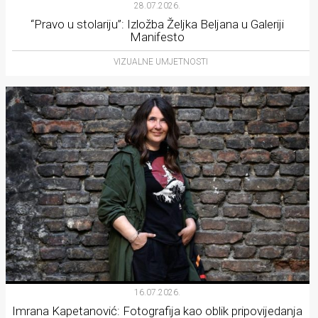
28.07.2026.
“Pravo u stolariju”: Izložba Željka Beljana u Galeriji
Manifesto
VIZUALNE UMJETNOSTI
16.07.2026.
Imrana Kapetanović: Fotografija kao oblik pripovijedanja