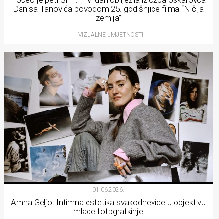
Počeo je peti SPF: Prvi dan obilježila izložba oskarovca
Danisa Tanovića povodom 25. godišnjice filma “Ničija
zemlja”
VIZUALNE UMJETNOSTI
01.06.2026.
Amna Geljo: Intimna estetika svakodnevice u objektivu
mlade fotografkinje