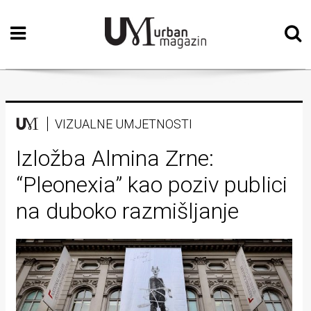
Početna
Vizualne
umjetnosti
Teatar
VIZUALNE UMJETNOSTI
Književnost
Izložba Almina Zrne:
“Pleonexia” kao poziv publici
Muzika
na duboko razmišljanje
Film
Intervju
Kolumne
Kultura