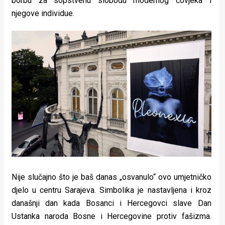
borbu za sopstvenu slobodu modernog čovjeka i
rade
njegove individue.
Urban
Places
Aktivizam
Aktuelnosti
Promo
About
Urban
Magazin
Nije slučajno što je baš danas „osvanulo“ ovo umjetničko
djelo u centru Sarajeva. Simbolika je nastavljena i kroz
današnji dan kada Bosanci i Hercegovci slave Dan
Ustanka naroda Bosne i Hercegovine protiv fašizma.