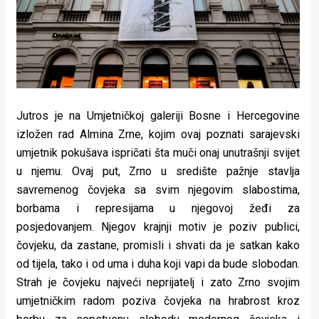
Lifestyle
Beauty
Fashion
Zdravlje
Jutros je na Umjetničkoj galeriji Bosne i Hercegovine
Za
izložen rad Almina Zrne, kojim ovaj poznati sarajevski
umjetnik pokušava ispričati šta muči onaj unutrašnji svijet
stolom
u njemu. Ovaj put, Zrno u središte pažnje stavlja
Život
savremenog čovjeka sa svim njegovim slabostima,
borbama i represijama u njegovoj žeđi za
u
posjedovanjem. Njegov krajnji motiv je poziv publici,
pokretu
čovjeku, da zastane, promisli i shvati da je satkan kako
od tijela, tako i od uma i duha koji vapi da bude slobodan.
Ideje
Strah je čovjeku najveći neprijatelj i zato Zrno svojim
umjetničkim radom poziva čovjeka na hrabrost kroz
koje