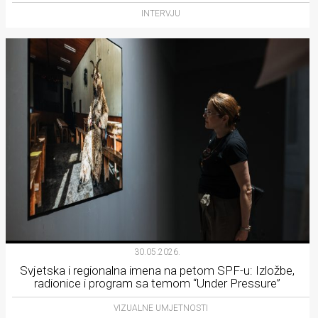
INTERVJU
30.05.2026.
Svjetska i regionalna imena na petom SPF-u: Izložbe,
radionice i program sa temom “Under Pressure”
VIZUALNE UMJETNOSTI