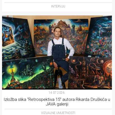
INTERVJU
14.07.2026.
Izložba slika “Retrospektiva 15” autora Rikarda Druškića u
JAVA galeriji
VIZUALNE UMJETNOSTI