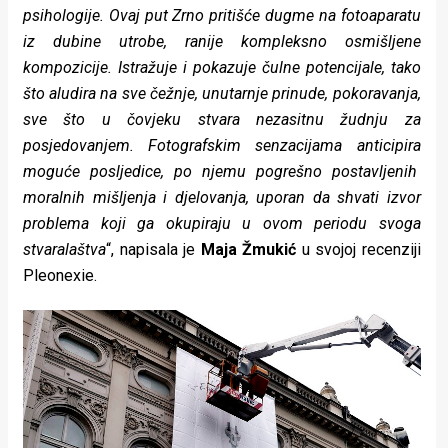
psihologije. Ovaj put Zrno pritišće dugme na fotoaparatu
iz dubine utrobe, ranije kompleksno osmišljene
kompozicije. Istražuje i pokazuje čulne potencijale, tako
što aludira na sve čežnje, unutarnje prinude, pokoravanja,
sve što u čovjeku stvara nezasitnu žudnju za
posjedovanjem. Fotografskim senzacijama anticipira
moguće posljedice, po njemu pogrešno postavljenih
moralnih mišljenja i djelovanja, uporan da shvati izvor
problema koji ga okupiraju u ovom periodu svoga
stvaralaštva
“, napisala je
Maja Žmukić
u svojoj recenziji
Pleonexie.