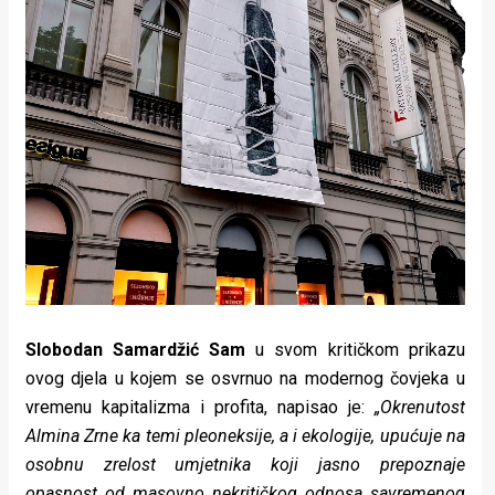
Slobodan Samardžić Sam
u svom kritičkom prikazu
ovog djela u kojem se osvrnuo na modernog čovjeka u
vremenu kapitalizma i profita, napisao je:
„Okrenutost
Almina Zrne ka temi pleoneksije, a i ekologije, upućuje na
osobnu zrelost umjetnika koji jasno prepoznaje
opasnost od masovno nekritičkog odnosa savremenog