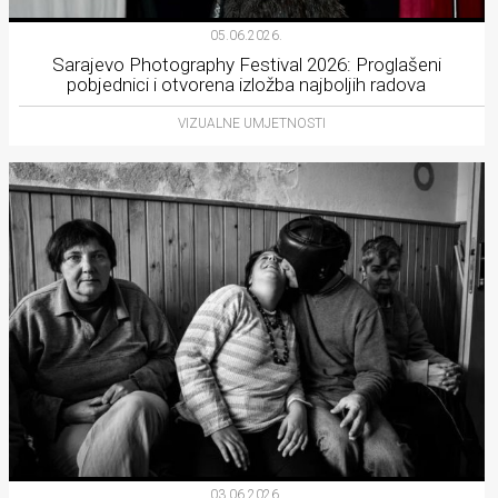
05.06.2026.
Sarajevo Photography Festival 2026: Proglašeni
pobjednici i otvorena izložba najboljih radova
VIZUALNE UMJETNOSTI
03.06.2026.