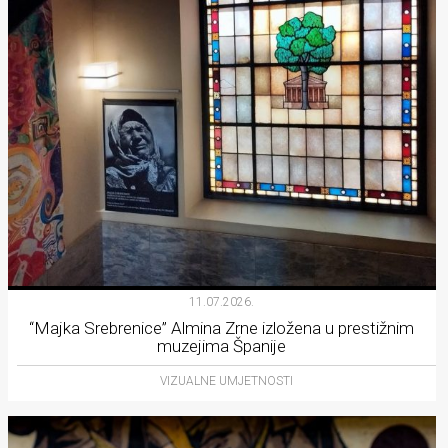
11.07.2026.
“Majka Srebrenice” Almina Zrne izložena u prestižnim
muzejima Španije
VIZUALNE UMJETNOSTI