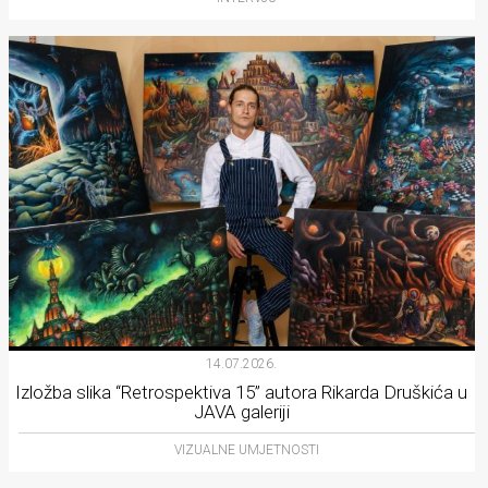
14.07.2026.
Izložba slika “Retrospektiva 15” autora Rikarda Druškića u
JAVA galeriji
VIZUALNE UMJETNOSTI