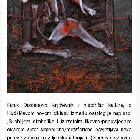
Faruk Dizdarević, književnik i historičar kulture, o
Hodžićevom novom ciklusu između ostalog je napisao:
„S obiljem simbolike i izuzetnim likovno-pripovijednim
okvirom autor simbolično/metaforično osvjetljava neke
puteve zločinâ kroz ljudsku istoriju. (…) Sam naslov ovog