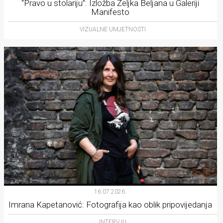
“Pravo u stolariju”: Izložba Željka Beljana u Galeriji
Manifesto
VIZUALNE UMJETNOSTI
16.07.2026.
Imrana Kapetanović: Fotografija kao oblik pripovijedanja
INTERVJU