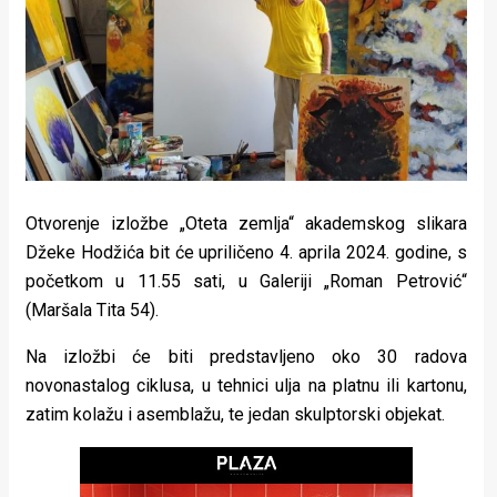
Lifestyle
Beauty
Fashion
Zdravlje
Za
Otvorenje izložbe „Oteta zemlja“ akademskog slikara
stolom
Džeke Hodžića bit će upriličeno 4. aprila 2024. godine, s
početkom u 11.55 sati, u Galeriji „Roman Petrović“
Život
(Maršala Tita 54).
u
Na izložbi će biti predstavljeno oko 30 radova
pokretu
novonastalog ciklusa, u tehnici ulja na platnu ili kartonu,
zatim kolažu i asemblažu, te jedan skulptorski objekat.
Ideje
koje