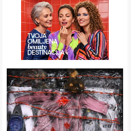
rade
Urban
Places
Aktivizam
Aktuelnosti
Promo
About
Urban
Magazin