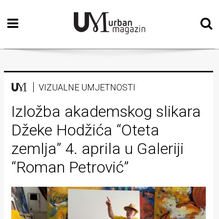
Početna
Vizualne
umjetnosti
Teatar
VIZUALNE UMJETNOSTI
Književnost
Izložba akademskog slikara
Džeke Hodžića “Oteta
Muzika
zemlja” 4. aprila u Galeriji
Film
“Roman Petrović”
Intervju
Kolumne
Kultura