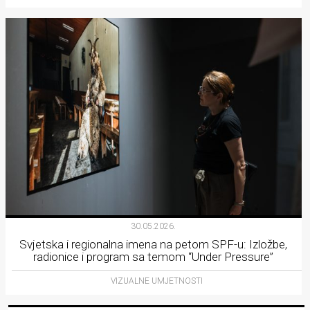
30.05.2026.
Svjetska i regionalna imena na petom SPF-u: Izložbe,
radionice i program sa temom “Under Pressure”
VIZUALNE UMJETNOSTI