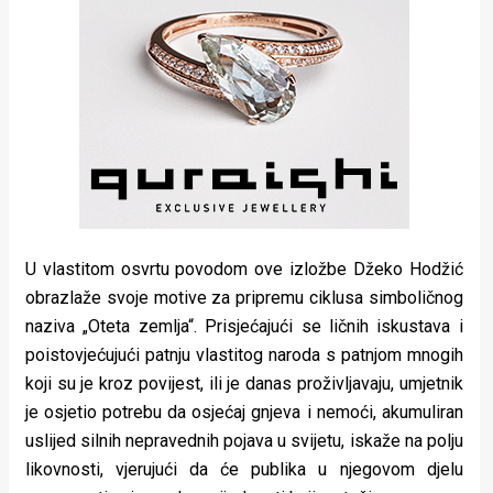
U vlastitom osvrtu povodom ove izložbe Džeko Hodžić
obrazlaže svoje motive za pripremu ciklusa simboličnog
naziva „Oteta zemlja“. Prisjećajući se ličnih iskustava i
poistovjećujući patnju vlastitog naroda s patnjom mnogih
koji su je kroz povijest, ili je danas proživljavaju, umjetnik
je osjetio potrebu da osjećaj gnjeva i nemoći, akumuliran
uslijed silnih nepravednih pojava u svijetu, iskaže na polju
likovnosti, vjerujući da će publika u njegovom djelu