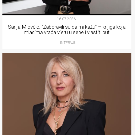
16.07.2026.
Sanja Miovčić: “Zaboravili su da mi kažu” – knjiga koja
mladima vraća vjeru u sebe i vlastiti put
INTERVJU