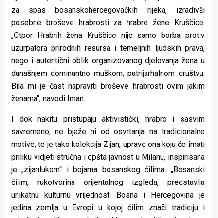
za spas bosanskohercegovačkih rijeka, izradivši
posebne broševe hrabrosti za hrabre žene Kruščice.
„Otpor Hrabrih žena Kruščice nije samo borba protiv
uzurpatora prirodnih resursa i temeljnih ljudskih prava,
nego i autentični oblik organizovanog djelovanja žena u
današnjem dominantno muškom, patrijarhalnom društvu.
Bila mi je čast napraviti broševe hrabrosti ovim jakim
ženama“, navodi Iman.
I dok nakitu pristupaju aktivistički, hrabro i sasvim
savremeno, ne bježe ni od osvrtanja na tradicionalne
motive, te je tako kolekcija Zijan, upravo ona koju će imati
priliku vidjeti stručna i opšta javnost u Milanu, inspirisana
je „zijanlukom“ i bojama bosanskog ćilima. „Bosanski
ćilim, rukotvorina orijentalnog izgleda, predstavlja
unikatnu kulturnu vrijednost. Bosna i Hercegovina je
jedina zemlja u Evropi u kojoj ćilim znači tradiciju i