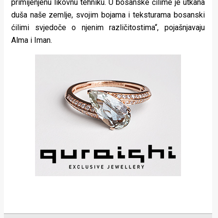
primijenjenu likovnu tehniku. U bosanske ćilime je utkana
duša naše zemlje, svojim bojama i teksturama bosanski
ćilimi svjedoče o njenim različitostima“, pojašnjavaju
Alma i Iman.