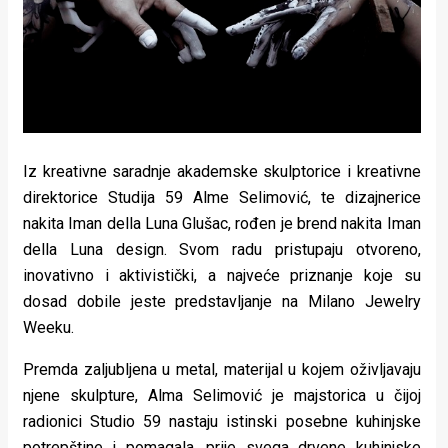
Lifestyle
Beauty
Fashion
Zdravlje
Iz kreativne saradnje akademske skulptorice i kreativne
Za
direktorice Studija 59 Alme Selimović, te dizajnerice
stolom
nakita Iman della Luna Glušac, rođen je brend nakita Iman
della Luna design. Svom radu pristupaju otvoreno,
Život
inovativno i aktivistički, a najveće priznanje koje su
dosad dobile jeste predstavljanje na Milano Jewelry
u
Weeku.
pokretu
Premda zaljubljena u metal, materijal u kojem oživljavaju
Ideje
njene skulpture, Alma Selimović je majstorica u čijoj
radionici Studio 59 nastaju istinski posebne kuhinjske
koje
potrepštine i pomagala, prije svega drvene kuhinjske