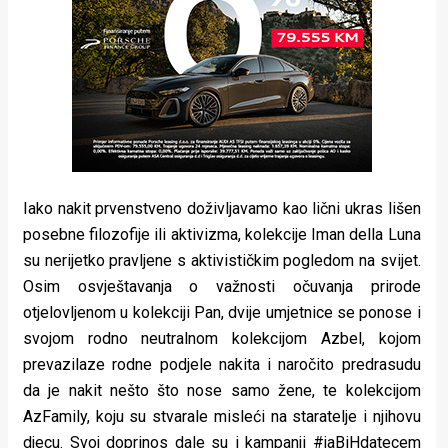
Iako nakit prvenstveno doživljavamo kao lični ukras lišen
posebne filozofije ili aktivizma, kolekcije Iman della Luna
su nerijetko pravljene s aktivističkim pogledom na svijet.
Osim osvještavanja o važnosti očuvanja prirode
otjelovljenom u kolekciji Pan, dvije umjetnice se ponose i
svojom rodno neutralnom kolekcijom Azbel, kojom
prevazilaze rodne podjele nakita i naročito predrasudu
da je nakit nešto što nose samo žene, te kolekcijom
AzFamily, koju su stvarale misleći na staratelje i njihovu
djecu. Svoj doprinos dale su i kampanji #jaBiHdatecem