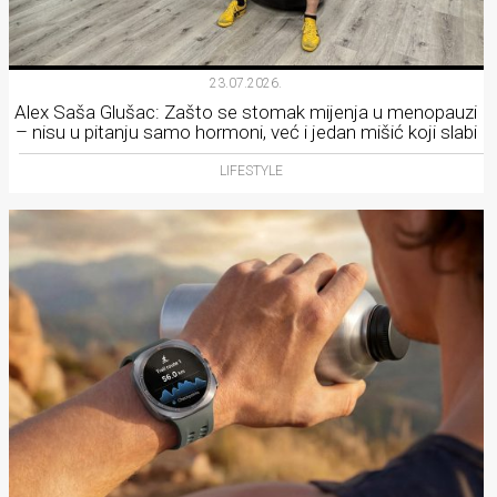
23.07.2026.
Alex Saša Glušac: Zašto se stomak mijenja u menopauzi
– nisu u pitanju samo hormoni, već i jedan mišić koji slabi
LIFESTYLE