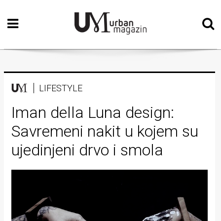
Početna
Vizualne
umjetnosti
Teatar
LIFESTYLE
Književnost
Iman della Luna design:
Savremeni nakit u kojem su
Muzika
ujedinjeni drvo i smola
Film
Intervju
Kolumne
Kultura