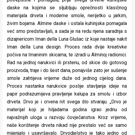
rade
daske na kojima se sljubljuju oprečnosti klasičnog
materijala drveta i moderne smole, nerijetko u jarkim,
Urban
živim bojama. Almine daske i ostala kuhinjska pomagala
Places
već smo predstavljali, a sada je na redu njena saradnja s
dizajnericom Iman della Luna Glušac iz koje nastaje nakit
Aktivizam
Iman della Luna design. Proces rada dvije kreativke
Aktuelnosti
počiva na Imaninim skicama, te izradi u Alminoj radionici.
Rad na jednoj narukvici ili prstenu, od skice do gotovog
Promo
proizvoda, traje i do šest dana, ponajviše zato jer sušenje
smole zahtijeva vrijeme duže od jednog cijelog dana.
About
Proces nastanka narukvice poslije stavljanja ideje na
Urban
papir podrazumijeva pravljenje kalupa za smolu i izbor
drveta. Drvo je i crvena nit svega što stvaraju. „Drvo je
Magazin
materijal koji je hiljadama godina igrao jednu od
najvažnijih uloga u razvoju čovječanstva. Kroz vrijeme,
naše korištenje drveta nikad nije prestalo već se samo
mijenjalo i usavršavalo. Drvodjelstvo je tako jedno od