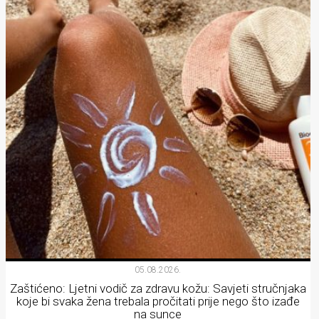
05.08.2026.
Zaštićeno: Ljetni vodič za zdravu kožu: Savjeti stručnjaka
koje bi svaka žena trebala pročitati prije nego što izađe
na sunce