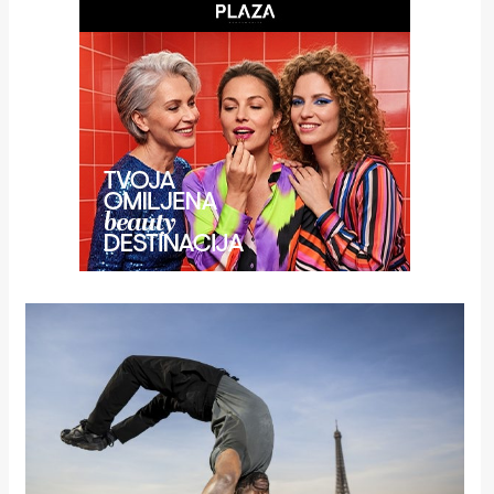
rade
Urban
Places
Aktivizam
Aktuelnosti
Promo
About
Urban
Magazin