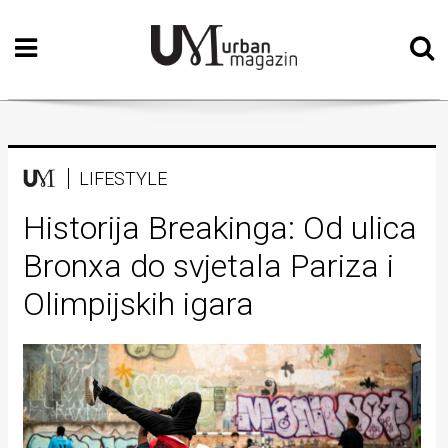
Početna
Vizualne
umjetnosti
Teatar
LIFESTYLE
Književnost
Historija Breakinga: Od ulica
Bronxa do svjetala Pariza i
Muzika
Olimpijskih igara
Film
Intervju
Kolumne
Kultura