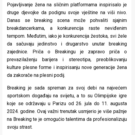
Pojavljivanje žena na sličnim platformama inspirisalo je
druge djevojke da podignu svoje vještine na viši nivo.
Danas se breaking scena može pohvaliti sjajnim
breakdancerkama, a konkurencija raste neviđenim
tempom. Međutim, iako je konkurencija žestoka, svi žele
da sačuvaju jedinstvo i drugarstvo unutar breaking
zajednice. Priča o Breakingu je zapravo priča o
prevazilaženju barijera i stereotipa, preoblikovanju
kulture plesne forme i inspirisanju nove generacije žena
da zakorače na plesni podij.
Breaking je sada spreman za svoj debi na najvećem
sportskom događaju na svijetu, a to su Olimpijske igre
koje se održavaju u Parizu od 26. jula do 11. augusta
2024. godine. Ovaj važni trenutak usmjerio je više pažnje
na Breaking te je omogućio talentima da profesionalizuju
svoju strast.