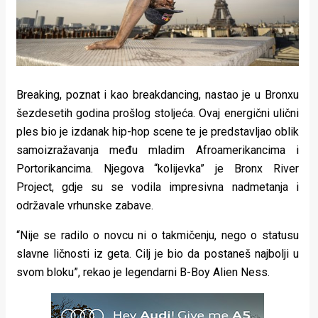
Breaking, poznat i kao breakdancing, nastao je u Bronxu
šezdesetih godina prošlog stoljeća. Ovaj energični ulični
ples bio je izdanak hip-hop scene te je predstavljao oblik
samoizražavanja među mladim Afroamerikancima i
Portorikancima. Njegova “kolijevka” je Bronx River
Project, gdje su se vodila impresivna nadmetanja i
održavale vrhunske zabave.
“Nije se radilo o novcu ni o takmičenju, nego o statusu
slavne ličnosti iz geta. Cilj je bio da postaneš najbolji u
svom bloku”, rekao je legendarni B-Boy Alien Ness.