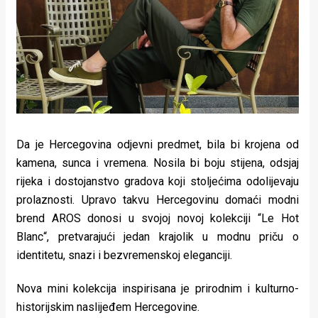
Lifestyle
Beauty
Fashion
Zdravlje
Za
Da je Hercegovina odjevni predmet, bila bi krojena od
stolom
kamena, sunca i vremena. Nosila bi boju stijena, odsjaj
rijeka i dostojanstvo gradova koji stoljećima odolijevaju
Život
prolaznosti. Upravo takvu Hercegovinu domaći modni
u
brend AROS donosi u svojoj novoj kolekciji “Le Hot
Blanc“, pretvarajući jedan krajolik u modnu priču o
pokretu
identitetu, snazi i bezvremenskoj eleganciji.
Ideje
Nova mini kolekcija inspirisana je prirodnim i kulturno-
koje
historijskim naslijeđem Hercegovine.