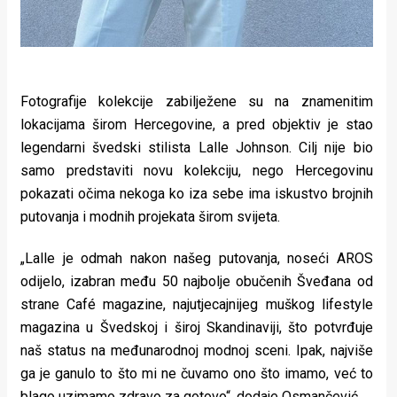
Fotografije kolekcije zabilježene su na znamenitim
lokacijama širom Hercegovine, a pred objektiv je stao
legendarni švedski stilista Lalle Johnson. Cilj nije bio
samo predstaviti novu kolekciju, nego Hercegovinu
pokazati očima nekoga ko iza sebe ima iskustvo brojnih
putovanja i modnih projekata širom svijeta.
„Lalle je odmah nakon našeg putovanja, noseći AROS
odijelo, izabran među 50 najbolje obučenih Šveđana od
strane Café magazine, najutjecajnijeg muškog lifestyle
magazina u Švedskoj i široj Skandinaviji, što potvrđuje
naš status na međunarodnoj modnoj sceni. Ipak, najviše
ga je ganulo to što mi ne čuvamo ono što imamo, već to
blago uzimamo zdravo za gotovo“, dodaje Osmančević.