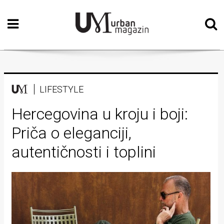
Početna
Vizualne
umjetnosti
Teatar
LIFESTYLE
Književnost
Hercegovina u kroju i boji:
Priča o eleganciji,
Muzika
autentičnosti i toplini
Film
Intervju
Kolumne
Kultura