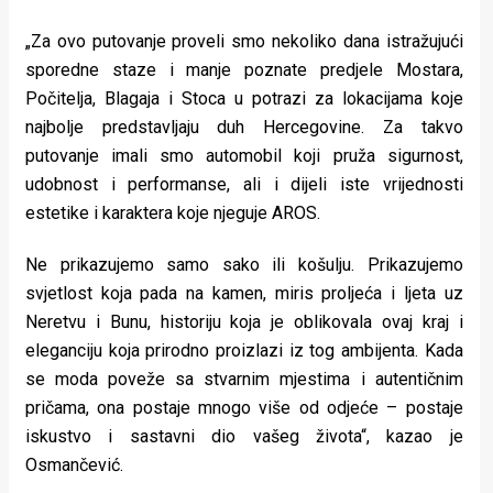
„Za ovo putovanje proveli smo nekoliko dana istražujući
sporedne staze i manje poznate predjele Mostara,
Počitelja, Blagaja i Stoca u potrazi za lokacijama koje
najbolje predstavljaju duh Hercegovine. Za takvo
putovanje imali smo automobil koji pruža sigurnost,
udobnost i performanse, ali i dijeli iste vrijednosti
estetike i karaktera koje njeguje AROS.
Ne prikazujemo samo sako ili košulju. Prikazujemo
svjetlost koja pada na kamen, miris proljeća i ljeta uz
Neretvu i Bunu, historiju koja je oblikovala ovaj kraj i
eleganciju koja prirodno proizlazi iz tog ambijenta. Kada
se moda poveže sa stvarnim mjestima i autentičnim
pričama, ona postaje mnogo više od odjeće – postaje
iskustvo i sastavni dio vašeg života“, kazao je
Osmančević.