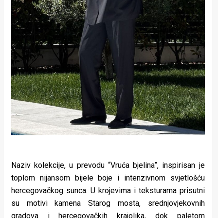
Naziv kolekcije, u prevodu “Vruća bjelina”, inspirisan je
toplom nijansom bijele boje i intenzivnom svjetlošću
hercegovačkog sunca. U krojevima i teksturama prisutni
su motivi kamena Starog mosta, srednjovjekovnih
gradova i hercegovačkih krajolika, dok paletom