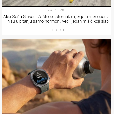
23.07.2026.
Alex Saša Glušac: Zašto se stomak mijenja u menopauzi
– nisu u pitanju samo hormoni, već i jedan mišić koji slabi
LIFESTYLE