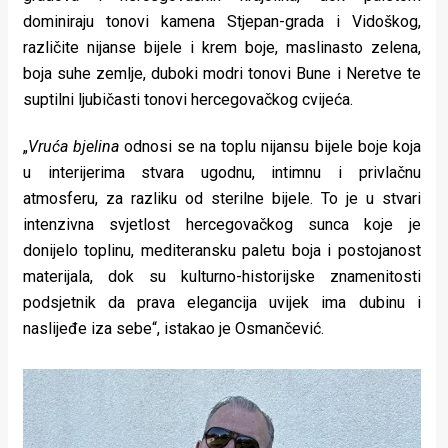
dominiraju tonovi kamena Stjepan-grada i Vidoškog,
različite nijanse bijele i krem boje, maslinasto zelena,
boja suhe zemlje, duboki modri tonovi Bune i Neretve te
suptilni ljubičasti tonovi hercegovačkog cvijeća.
„
Vruća bjelina
odnosi se na toplu nijansu bijele boje koja
u interijerima stvara ugodnu, intimnu i privlačnu
atmosferu, za razliku od sterilne bijele. To je u stvari
intenzivna svjetlost hercegovačkog sunca koje je
donijelo toplinu, mediteransku paletu boja i postojanost
materijala, dok su kulturno-historijske znamenitosti
podsjetnik da prava elegancija uvijek ima dubinu i
naslijeđe iza sebe“, istakao je Osmančević.