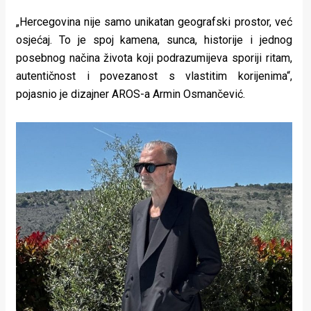
rade
„Hercegovina nije samo unikatan geografski prostor, već
Urban
osjećaj. To je spoj kamena, sunca, historije i jednog
posebnog načina života koji podrazumijeva sporiji ritam,
Places
autentičnost i povezanost s vlastitim korijenima“,
pojasnio je dizajner AROS-a Armin Osmančević.
Aktivizam
Aktuelnosti
Promo
About
Urban
Magazin