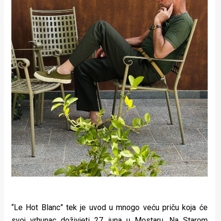
“Le Hot Blanc” tek je uvod u mnogo veću priču koja će
svoj vrhunac doživjeti 27. juna u Mostaru. Na Starom