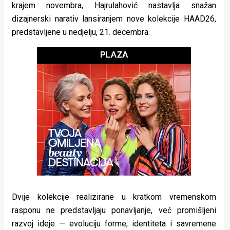
krajem novembra, Hajrulahović nastavlja snažan
rade
dizajnerski narativ lansiranjem nove kolekcije HAAD26,
Urban
predstavljene u nedjelju, 21. decembra.
Places
Aktivizam
Aktuelnosti
Promo
About
Urban
Magazin
Dvije kolekcije realizirane u kratkom vremenskom
rasponu ne predstavljaju ponavljanje, već promišljeni
razvoj ideje — evoluciju forme, identiteta i savremene