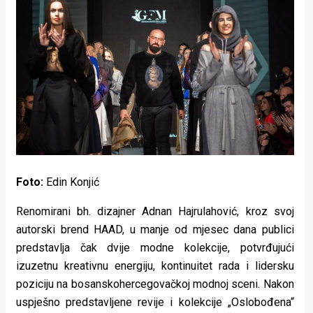
Lifestyle
Beauty
Fashion
Zdravlje
Za
stolom
Foto:
Edin Konjić
Život
Renomirani bh. dizajner Adnan Hajrulahović, kroz svoj
u
autorski brend HAAD, u manje od mjesec dana publici
pokretu
predstavlja čak dvije modne kolekcije, potvrđujući
izuzetnu kreativnu energiju, kontinuitet rada i lidersku
Ideje
poziciju na bosanskohercegovačkoj modnoj sceni. Nakon
koje
uspješno predstavljene revije i kolekcije „Oslobođena“