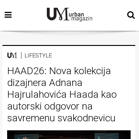
Početna
Vizualne
umjetnosti
Teatar
LIFESTYLE
Književnost
HAAD26: Nova kolekcija
dizajnera Adnana
Muzika
Hajrulahovića Haada kao
Film
autorski odgovor na
Intervju
savremenu svakodnevicu
Kolumne
Kultura