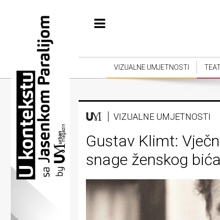
Početna
Vizualne
umjetnosti
VIZUALNE UMJETNOSTI
TEA
Teatar
Književnost
VIZUALNE UMJETNOSTI
Muzika
Gustav Klimt: Vječni
Film
snage ženskog bić
Intervju
Kolumne
Kultura