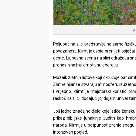
P
Poljubac na slici predstavlja ne samo fizič
povezanost. Klimt je uspio prenijeti osjećaj 
geste. Ljubavna scena na slici odražava snag
prenosi snažnu emotivnu energiju.
Mozaik zlatnih listova koji okružuje par sim
Zlatne nijanse stvaraju atmosferu izuzetnost
i vrijedno. Klimt je majstorski koristio o
raskoš na slici, dodajući joj dojam univerzaln
Još jedno značajno djelo koje ističe žensku
prikaz biblijske junakinje Judith kao hrab
naroda. Klimt je u potpunosti prenio snagu
intenzivan pogled.