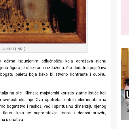
Judith I (1901)
s očima ispunjenim odlučnošću koja odražava njenu
Njena figura je stilizirana i izdužena, što dodatno pojačava
o bogatu paletu boja kako bi stvorio kontraste i dubinu,
ja na slici. Klimt je majstorski koristio zlatne listiće koji
a i svetosti oko nje. Ova upotreba zlatnih elemenata ima
mo bogatstvo i raskoš, već i spiritualnu dimenziju njenog
u figuru koja se suprotstavlja tiraniji i donosi pravdu,
ena u društvu.