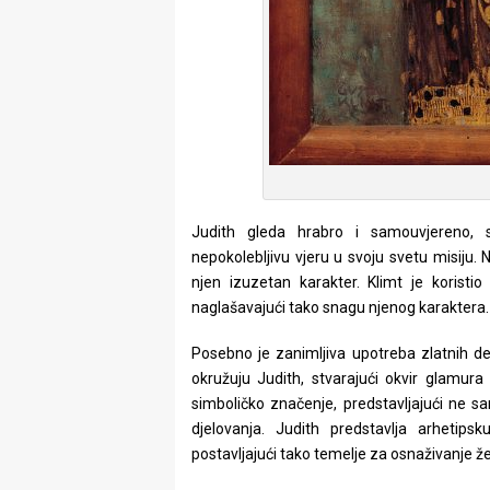
Judith gleda hrabro i samouvjereno, 
nepokolebljivu vjeru u svoju svetu misiju. 
njen izuzetan karakter. Klimt je koristi
naglašavajući tako snagu njenog karaktera.
Posebno je zanimljiva upotreba zlatnih detal
okružuju Judith, stvarajući okvir glamur
simboličko značenje, predstavljajući ne sa
djelovanja. Judith predstavlja arhetipsk
postavljajući tako temelje za osnaživanje ž