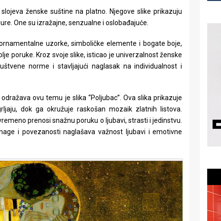
slojeva ženske suštine na platno. Njegove slike prikazuju
gure. One su izražajne, senzualne i oslobađajuće.
 ornamentalne uzorke, simboličke elemente i bogate boje,
ublje poruke. Kroz svoje slike, isticao je univerzalnost ženske
ruštvene norme i stavljajući naglasak na individualnost i
 odražava ovu temu je slika “Poljubac”. Ova slika prikazuje
rljaju, dok ga okružuje raskošan mozaik zlatnih listova.
vremeno prenosi snažnu poruku o ljubavi, strasti i jedinstvu.
nage i povezanosti naglašava važnost ljubavi i emotivne