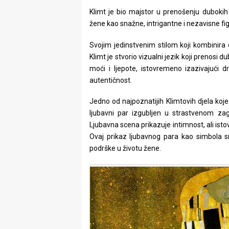
rade
Klimt je bio majstor u prenošenju dubokih 
žene kao snažne, intrigantne i nezavisne fi
Urban
Svojim jedinstvenim stilom koji kombinira
Places
Klimt je stvorio vizualni jezik koji prenosi d
moći i ljepote, istovremeno izazivajući d
Aktivizam
autentičnost.
Aktuelnosti
Jedno od najpoznatijih Klimtovih djela koje
Promo
ljubavni par izgubljen u strastvenom zag
Ljubavna scena prikazuje intimnost, ali isto
About
Ovaj prikaz ljubavnog para kao simbola s
podrške u životu žene.
Urban
Magazin