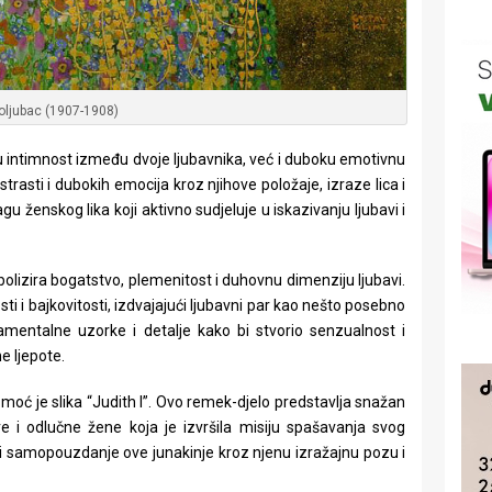
oljubac (1907-1908)
ku intimnost između dvoje ljubavnika, već i duboku emotivnu
strasti i dubokih emocija kroz njihove položaje, izraze lica i
u ženskog lika koji aktivno sudjeluje u iskazivanju ljubavi i
bolizira bogatstvo, plemenitost i duhovnu dimenziju ljubavi.
i i bajkovitosti, izdvajajući ljubavni par kao nešto posebno
rnamentalne uzorke i detalje kako bi stvorio senzualnost i
e ljepote.
 moć je slika “Judith I”. Ovo remek-djelo predstavlja snažan
re i odlučne žene koja je izvršila misiju spašavanja svog
 i samopouzdanje ove junakinje kroz njenu izražajnu pozu i