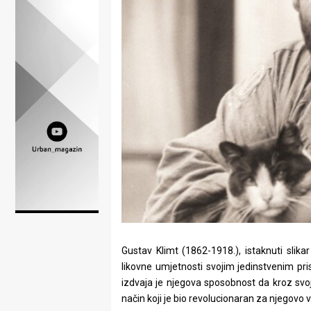
Lifestyle
Beauty
Fashion
Zdravlje
Za
stolom
Život
u
pokretu
Gustav Klimt (1862-1918.), istaknuti slikar
Ideje
likovne umjetnosti svojim jedinstvenim pr
izdvaja je njegova sposobnost da kroz svoj
koje
način koji je bio revolucionaran za njegovo 