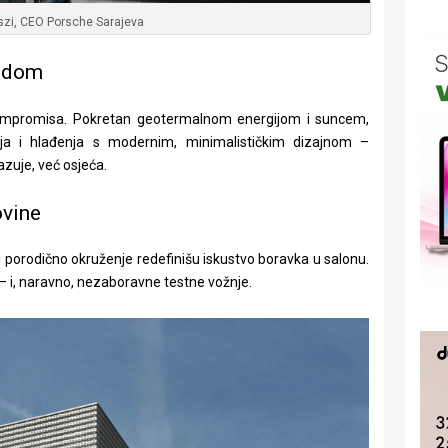
szi, CEO Porsche Sarajeva
rodom
kompromisa. Pokretan geotermalnom energijom i suncem,
ja i hlađenja s modernim, minimalističkim dizajnom –
azuje, već osjeća.
ovine
i porodično okruženje redefinišu iskustvo boravka u salonu.
 – i, naravno, nezaboravne testne vožnje.