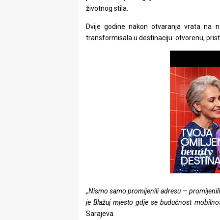
rade
životnog stila.
Dvije godine nakon otvaranja vrata na nov
Urban
transformisala u destinaciju: otvorenu, pris
Places
Aktivizam
Aktuelnosti
Promo
About
Urban
Magazin
„Nismo samo promijenili adresu — promijenili 
je Blažuj mjesto gdje se budućnost mobilnost
Sarajeva.