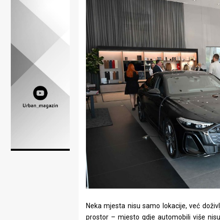
Lifestyle
Beauty
Fashion
Zdravlje
Za
stolom
Život
u
pokretu
Ideje
Neka mjesta nisu samo lokacije, već doživl
koje
prostor – mjesto gdje automobili više nis