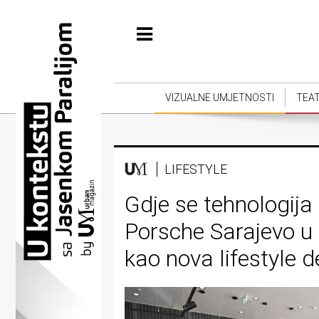
Početna
Vizualne
umjetnosti
VIZUALNE UMJETNOSTI
TEA
Teatar
Književnost
LIFESTYLE
Muzika
Gdje se tehnologija 
Film
Porsche Sarajevo u 
Intervju
kao nova lifestyle d
Kolumne
Kultura