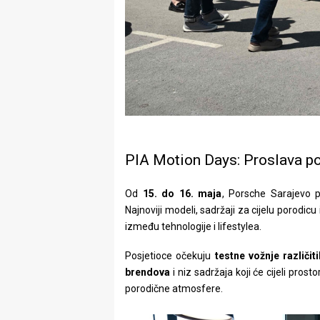
PIA Motion Days: Proslava po
Od
15. do 16. maja
, Porsche Sarajevo p
Najnoviji modeli, sadržaji za cijelu porodicu
između tehnologije i lifestylea.
Posjetioce očekuju
testne vožnje različi
brendova
i niz sadržaja koji će cijeli pros
porodične atmosfere.