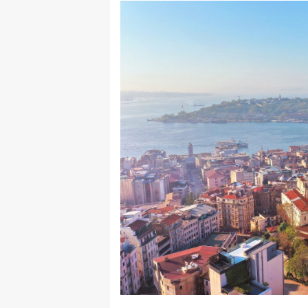
rade
Urban
Places
Aktivizam
Aktuelnosti
Promo
About
Urban
Magazin