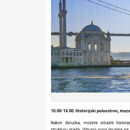
10.00-14.00: Historijski poluostrvo, muz
Nakon doručka, možete istražiti historij
strukturu grada. Vrhunci ovog muzeja na 