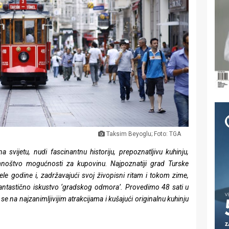
Taksim Beyoglu; Foto: TGA
a svijetu, nudi fascinantnu historiju, prepoznatljivu kuhinju,
mnoštvo mogućnosti za kupovinu. Najpoznatiji grad Turske
ele godine i, zadržavajući svoj živopisni ritam i tokom zime,
 fantastično iskustvo ‘gradskog odmora’. Provedimo 48 sati u
 se na najzanimljivijim atrakcijama i kušajući originalnu kuhinju