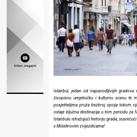
Lifestyle
Beauty
Fashion
Zdravlje
Za
stolom
Život
Istanbul, jedan od najzavodljivijih gradova n
u
živopisnu umjetničku i kulturnu scenu te 
pokretu
posjetiteljima pruža bezbroj opcija tokom cij
ostaje ključna destinacija u tom periodu za
Ideje
Istanbulu istražujući historiju grada, susrećući
s Mišelinovim zvijezdicama!
koje