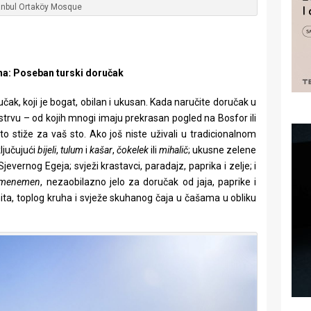
anbul Ortaköy Mosque
ana: Poseban turski doručak
čak, koji je bogat, obilan i ukusan. Kada naručite doručak u
trvu – od kojih mnogi imaju prekrasan pogled na Bosfor ili
 stiže za vaš sto. Ako još niste uživali u tradicionalnom
ljučujući
bijeli
,
tulum
i
kašar
,
čokelek
ili
mihalič
; ukusne zelene
evernog Egeja; svježi krastavci, paradajz, paprika i zelje; i
menemen
, nezaobilazno jelo za doručak od jaja, paprike i
imita, toplog kruha i svježe skuhanog čaja u čašama u obliku