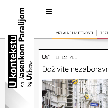
Početna
Vizualne
umjetnosti
VIZUALNE UMJETNOSTI
TEA
Teatar
Književnost
LIFESTYLE
Muzika
Doživite nezaboravn
Film
Intervju
Kolumne
Kultura