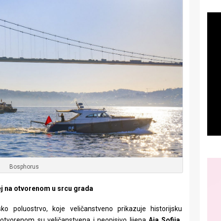
Bosphorus
ej na otvorenom u srcu grada
sko poluostrvo, koje veličanstveno prikazuje historijsku
otvorenom su veličanstvena i neopisivo lijepa
Aja Sofija,