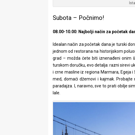
İst
Subota – Počnimo!
08.00-10.00: Najbolji način za početak d
Idealan način za početak dana je turski doru
jednom od restorana na historijskom poluos
grad – možda ćete biti iznenađeni onim što
turskom doručku, evo detalja: razni sirevi uk
i crne masline iz regiona Marmara, Egeja i Sj
med, domaći džemovi i kajmak. Probajte
paradajza. I, naravno, sve to prati obilje s
lale.