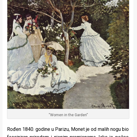
rade
Urban
Places
Aktivizam
Aktuelnosti
Promo
About
Urban
Magazin
“Women in the Garden”
Rođen 1840. godine u Parizu, Monet je od malih nogu bio