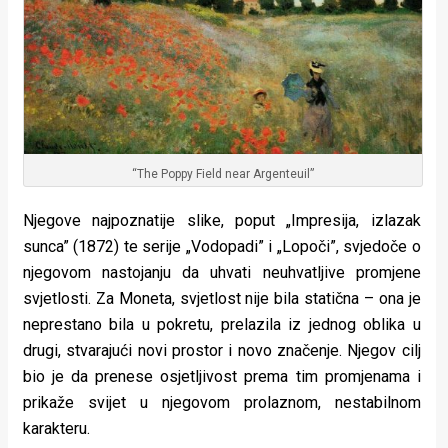
“The Poppy Field near Argenteuil”
Njegove najpoznatije slike, poput „Impresija, izlazak
sunca” (1872) te serije „Vodopadi” i „Lopoči”, svjedoče o
njegovom nastojanju da uhvati neuhvatljive promjene
svjetlosti. Za Moneta, svjetlost nije bila statična – ona je
neprestano bila u pokretu, prelazila iz jednog oblika u
drugi, stvarajući novi prostor i novo značenje. Njegov cilj
bio je da prenese osjetljivost prema tim promjenama i
prikaže svijet u njegovom prolaznom, nestabilnom
karakteru.