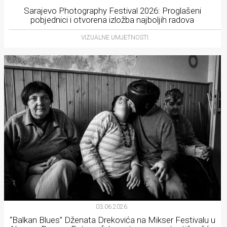
Sarajevo Photography Festival 2026: Proglašeni
pobjednici i otvorena izložba najboljih radova
VIZUALNE UMJETNOSTI
03.06.2026.
“Balkan Blues” Dženata Drekovića na Mikser Festivalu u