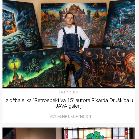
14.07.2026.
Izložba slika “Retrospektiva 15” autora Rikarda Druškića u
JAVA galeriji
VIZUALNE UMJETNOSTI