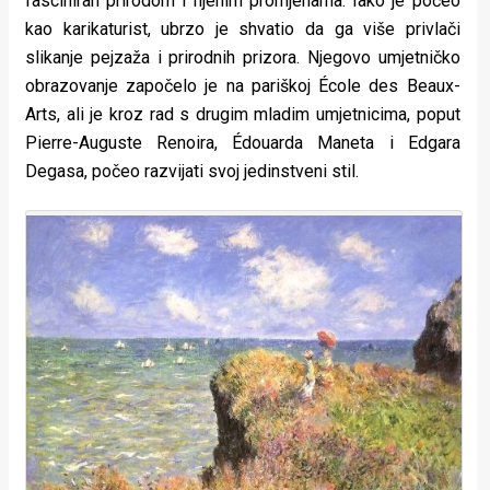
fasciniran prirodom i njenim promjenama. Iako je počeo
kao karikaturist, ubrzo je shvatio da ga više privlači
slikanje pejzaža i prirodnih prizora. Njegovo umjetničko
obrazovanje započelo je na pariškoj École des Beaux-
Arts, ali je kroz rad s drugim mladim umjetnicima, poput
Pierre-Auguste Renoira, Édouarda Maneta i Edgara
Degasa, počeo razvijati svoj jedinstveni stil.