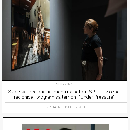
30.05.2026.
Svjetska i regionalna imena na petom SPF-u: Izložbe,
radionice i program sa temom “Under Pressure”
VIZUALNE UMJETNOSTI