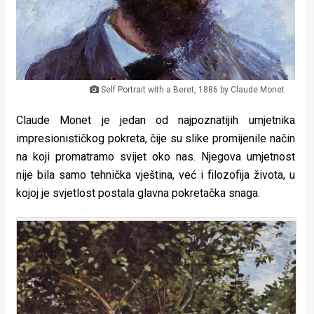
Lifestyle
Beauty
Fashion
Self Portrait with a Beret, 1886 by Claude Monet
Zdravlje
Claude Monet je jedan od najpoznatijih umjetnika
Za
impresionističkog pokreta, čije su slike promijenile način
stolom
na koji promatramo svijet oko nas. Njegova umjetnost
nije bila samo tehnička vještina, već i filozofija života, u
Život
kojoj je svjetlost postala glavna pokretačka snaga.
u
pokretu
Ideje
koje