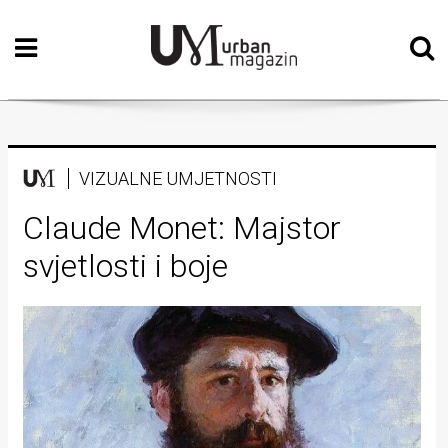
Početna
Vizualne
umjetnosti
Teatar
VIZUALNE UMJETNOSTI
Književnost
Claude Monet: Majstor
svjetlosti i boje
Muzika
Film
Intervju
Kolumne
Kultura