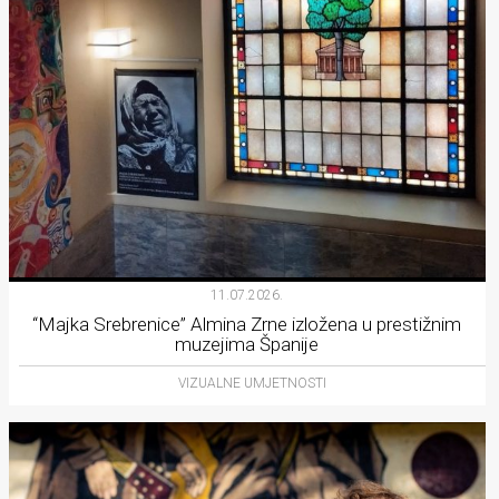
11.07.2026.
“Majka Srebrenice” Almina Zrne izložena u prestižnim
muzejima Španije
VIZUALNE UMJETNOSTI