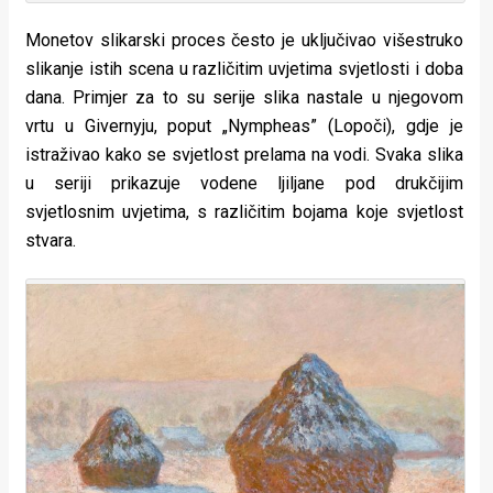
Monetov slikarski proces često je uključivao višestruko
slikanje istih scena u različitim uvjetima svjetlosti i doba
dana. Primjer za to su serije slika nastale u njegovom
vrtu u Givernyju, poput „Nympheas” (Lopoči), gdje je
istraživao kako se svjetlost prelama na vodi. Svaka slika
u seriji prikazuje vodene ljiljane pod drukčijim
svjetlosnim uvjetima, s različitim bojama koje svjetlost
stvara.