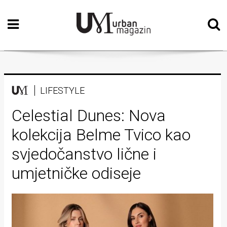
Početna
Vizualne
umjetnosti
Teatar
LIFESTYLE
Književnost
Celestial Dunes: Nova
kolekcija Belme Tvico kao
Muzika
svjedočanstvo lične i
Film
umjetničke odiseje
Intervju
Kolumne
Kultura