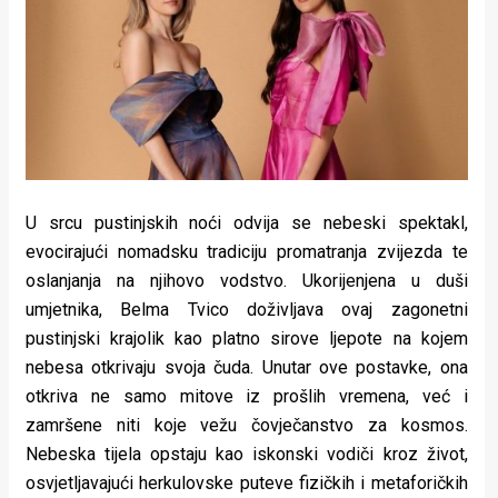
Lifestyle
Beauty
Fashion
Zdravlje
Za
U srcu pustinjskih noći odvija se nebeski spektakl,
stolom
evocirajući nomadsku tradiciju promatranja zvijezda te
oslanjanja na njihovo vodstvo. Ukorijenjena u duši
Život
umjetnika, Belma Tvico doživljava ovaj zagonetni
u
pustinjski krajolik kao platno sirove ljepote na kojem
nebesa otkrivaju svoja čuda. Unutar ove postavke, ona
pokretu
otkriva ne samo mitove iz prošlih vremena, već i
zamršene niti koje vežu čovječanstvo za kosmos.
Ideje
Nebeska tijela opstaju kao iskonski vodiči kroz život,
koje
osvjetljavajući herkulovske puteve fizičkih i metaforičkih