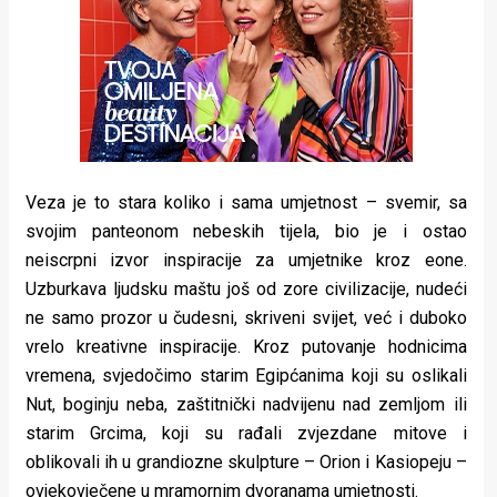
Veza je to stara koliko i sama umjetnost – svemir, sa
svojim panteonom nebeskih tijela, bio je i ostao
neiscrpni izvor inspiracije za umjetnike kroz eone.
Uzburkava ljudsku maštu još od zore civilizacije, nudeći
ne samo prozor u čudesni, skriveni svijet, već i duboko
vrelo kreativne inspiracije. Kroz putovanje hodnicima
vremena, svjedočimo starim Egipćanima koji su oslikali
Nut, boginju neba, zaštitnički nadvijenu nad zemljom ili
starim Grcima, koji su rađali zvjezdane mitove i
oblikovali ih u grandiozne skulpture – Orion i Kasiopeju –
ovjekovječene u mramornim dvoranama umjetnosti.