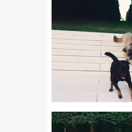
rade
Urban
Places
Aktivizam
Aktuelnosti
Promo
About
Urban
Magazin