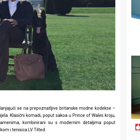
 oslanjajući se na prepoznatljive britanske modne kodekse –
ijela. Klasični komadi, poput sakoa u Prince of Wales kroju,
m ramenima, kombinirani su s modernim detaljima poput
om i tenisica LV Tilted.