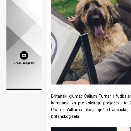
Lifestyle
Beauty
Fashion
Zdravlje
Za
stolom
Život
u
Britanski glumac Callum Turner i fudbale
pokretu
kampanje za pretkolekciju proljeće/ljeto 2
Pharrell Williams. Iako je riječ o francuskoj
Ideje
britanskog sela.
koje