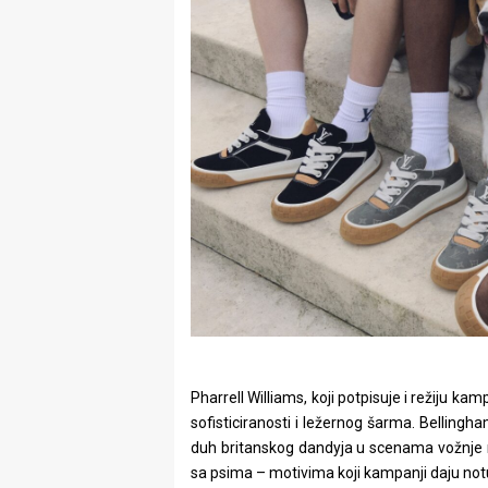
Pharrell Williams, koji potpisuje i režiju ka
sofisticiranosti i ležernog šarma. Bellingham
duh britanskog dandyja u scenama vožnje r
sa psima – motivima koji kampanji daju notu