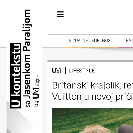
Početna
Vizualne
umjetnosti
VIZUALNE UMJETNOSTI
TEA
Teatar
Književnost
LIFESTYLE
Muzika
Britanski krajolik, r
Film
Vuitton u novoj priči 
Intervju
Kolumne
Kultura