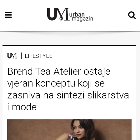
Početna
Vizualne
umjetnosti
Teatar
LIFESTYLE
Književnost
Brend Tea Atelier ostaje
vjeran konceptu koji se
Muzika
zasniva na sintezi slikarstva
Film
i mode
Intervju
Kolumne
Kultura