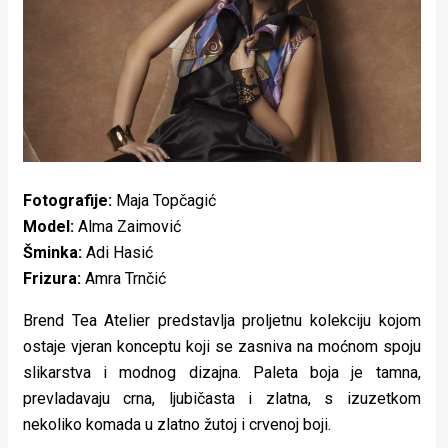
Lifestyle
Beauty
Fashion
Zdravlje
Za
Fotografije:
Maja Topčagić
stolom
Model:
Alma Zaimović
Šminka:
Adi Hasić
Život
Frizura:
Amra Trnčić
u
Brend Tea Atelier predstavlja proljetnu kolekciju kojom
pokretu
ostaje vjeran
konceptu koji se zasniva na moćnom spoju
slikarstva i modnog dizajna.
Paleta boja je tamna,
Ideje
prevladavaju crna, ljubičasta i zlatna, s izuzetkom
koje
nekoliko komada u zlatno žutoj i crvenoj boji.