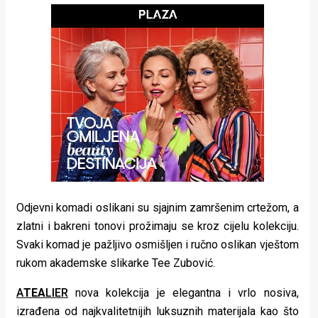
rade
Urban
Places
Aktivizam
Aktuelnosti
Promo
About
Odjevni komadi oslikani su sjajnim zamršenim crtežom, a
Urban
zlatni i bakreni tonovi prožimaju se kroz cijelu kolekciju.
Magazin
Svaki komad je pažljivo osmišljen i ručno oslikan vještom
rukom akademske slikarke Tee Zubović.
A
TEA
LIER
nova kolekcija je elegantna i vrlo nosiva,
izrađena od najkvalitetnijih luksuznih materijala kao što