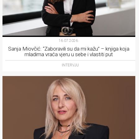
16.07.2026.
Sanja Miovčić: “Zaboravili su da mi kažu” – knjiga koja
mladima vraća vjeru u sebe i vlastiti put
INTERVJU