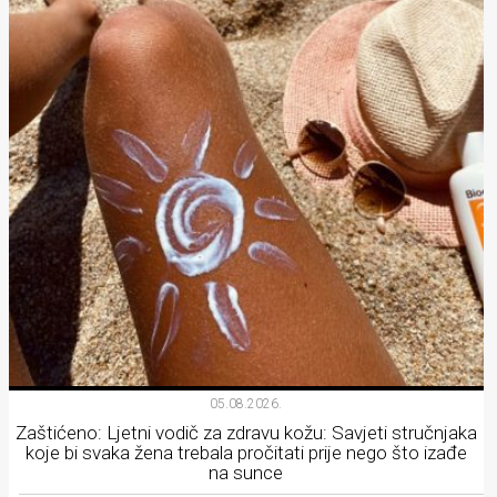
05.08.2026.
Zaštićeno: Ljetni vodič za zdravu kožu: Savjeti stručnjaka
koje bi svaka žena trebala pročitati prije nego što izađe
na sunce