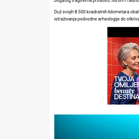
bogatog tragovima prošlosti, florom i faun
rade
Duž svojih 8.500 kvadratnih kilometara obale
Urban
istraživanja podvodne arheologije do otkriva
Places
Aktivizam
Aktuelnosti
Promo
About
Urban
Magazin