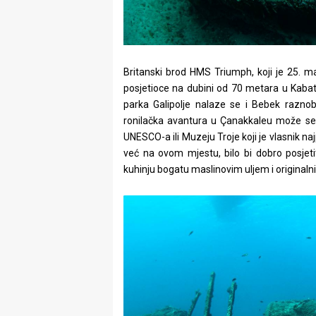
Britanski brod HMS Triumph, koji je 25. 
posjetioce na dubini od 70 metara u Kabat
parka Galipolje nalaze se i Bebek raznoboj
ronilačka avantura u Çanakkaleu može se u
UNESCO-a ili Muzeju Troje koji je vlasnik na
već na ovom mjestu, bilo bi dobro posjet
kuhinju bogatu maslinovim uljem i origina