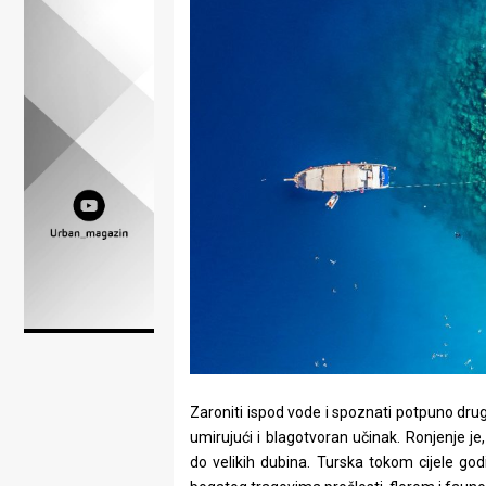
Lifestyle
Beauty
Fashion
Zdravlje
Za
stolom
Život
u
pokretu
Zaroniti ispod vode i spoznati potpuno drugači
Ideje
umirujući i blagotvoran učinak. Ronjenje je
koje
do velikih dubina. Turska tokom cijele god