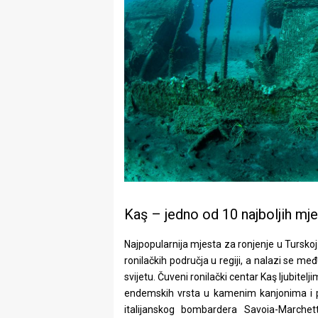
Kaş – jedno od 10 najboljih mje
Najpopularnija mjesta za ronjenje u Turskoj 
ronilačkih područja u regiji, a nalazi se me
svijetu. Čuveni ronilački centar Kaş ljubit
endemskih vrsta u kamenim kanjonima i po
italijanskog bombardera Savoia-Marche