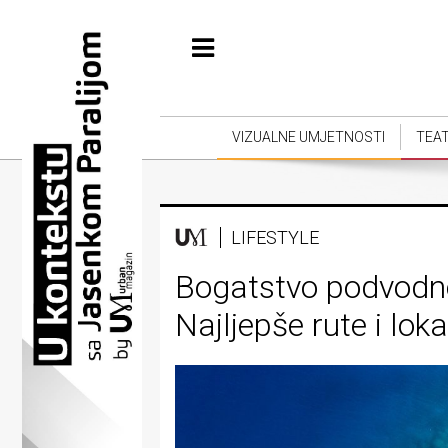
Početna
Vizualne
umjetnosti
VIZUALNE UMJETNOSTI
TEA
Teatar
Književnost
LIFESTYLE
Muzika
Bogatstvo podvodno
Film
Najljepše rute i loka
Intervju
Kolumne
Kultura