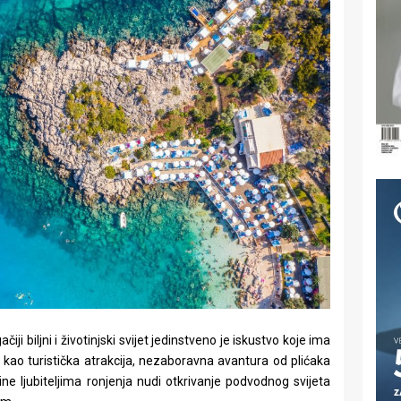
ji biljni i životinjski svijet jedinstveno je iskustvo koje ima
, kao turistička atrakcija, nezaboravna avantura od plićaka
ine ljubiteljima ronjenja nudi otkrivanje podvodnog svijeta