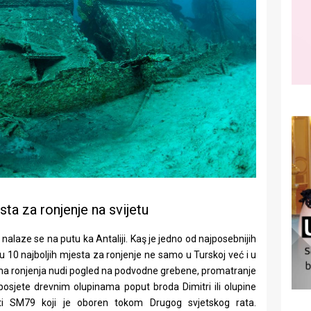
sta za ronjenje na svijetu
nalaze se na putu ka Antaliji. Kaş je jedno od najposebnijih
đu 10 najboljih mjesta za ronjenje ne samo u Turskoj već i u
eljima ronjenja nudi pogled na podvodne grebene, promatranje
sjete drevnim olupinama poput broda Dimitri ili olupine
tti SM79 koji je oboren tokom Drugog svjetskog rata.