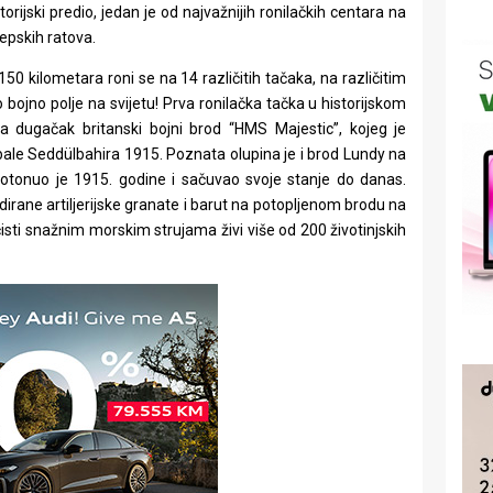
rijski predio, jedan je od najvažnijih ronilačkih centara na
 epskih ratova.
50 kilometara roni se na 14 različitih tačaka, na različitim
bojno polje na svijetu! Prva ronilačka tačka u historijskom
 dugačak britanski bojni brod “HMS Majestic”, kojeg je
le Seddülbahira 1915. Poznata olupina je i brod Lundy na
otonuo je 1915. godine i sačuvao svoje stanje do danas.
odirane artiljerijske granate i barut na potopljenom brodu na
isti snažnim morskim strujama živi više od 200 životinjskih