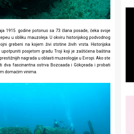
maja 1915. godine potonuo sa 73 člana posade, čeka svoje
epeu u obliku mauzoleja. U okviru historijskog podvodnog
ni grebeni na kojem živi stotine živih vrsta. Historijska
potpuniti posjetom gradu Troji koji je zaštićena baština
jprestižnijih nagrada u oblasti muzeologije u Evropi. Ako ste
iti dva fascinantna ostrva Bozcaada i Gökçeada i probati
lnim domaćim vinima.