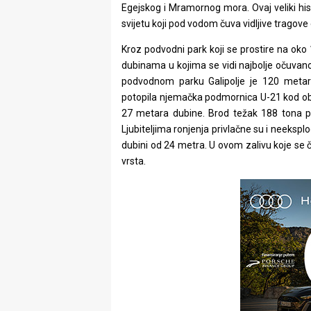
Egejskog i Mramornog mora. Ovaj veliki histo
svijetu koji pod vodom čuva vidljive tragove
Kroz podvodni park koji se prostire na oko 1
dubinama u kojima se vidi najbolje očuvano 
podvodnom parku Galipolje je 120 metara
potopila njemačka podmornica U-21 kod oba
27 metara dubine. Brod težak 188 tona p
Ljubiteljima ronjenja privlačne su i neekspl
dubini od 24 metra. U ovom zalivu koje se č
vrsta.