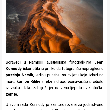
Lifestyle
Beauty
Fashion
Zdravlje
Za
stolom
Boraveći u Namibiji, australijska fotografkinja
Leah
Život
Kennedy
iskoristila je priliku da fotografiše nepreglednu
u
pustinju Namib,
jedinu pustinju na svijetu koja izlazi na
more,
kanjon Riblje rijeke
i druge očaravajuće predjele
pokretu
iz zraka i tako zabilježi jedinstvenu ljepotu ove afričke
zemlje.
Ideje
koje
U svom radu, Kennedy je zainteresovana za jedinstvene