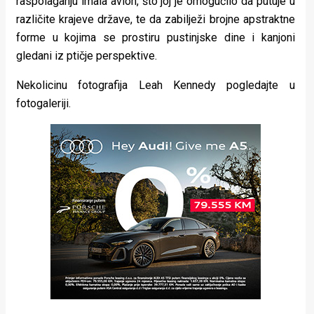
raspolaganju imala avion, što joj je omogućilo da putuje u
različite krajeve države, te da zabilježi brojne apstraktne
forme u kojima se prostiru pustinjske dine i kanjoni
gledani iz ptičje perspektive.
Nekolicinu fotografija Leah Kennedy pogledajte u
fotogaleriji.