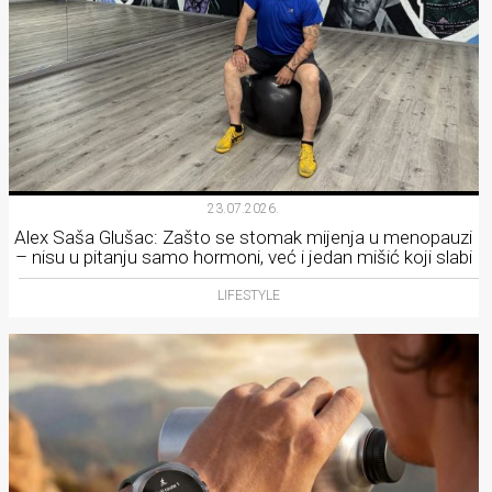
23.07.2026.
Alex Saša Glušac: Zašto se stomak mijenja u menopauzi
– nisu u pitanju samo hormoni, već i jedan mišić koji slabi
LIFESTYLE