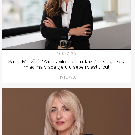
16.07.2026.
Sanja Miovčić: “Zaboravili su da mi kažu” – knjiga koja
mladima vraća vjeru u sebe i vlastiti put
INTERVJU