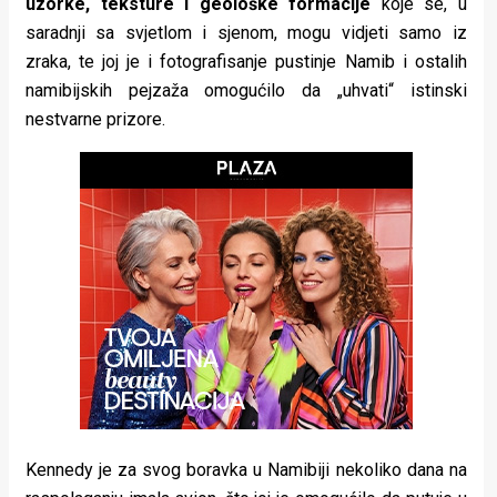
uzorke, teksture i geološke formacije
koje se, u
rade
saradnji sa svjetlom i sjenom, mogu vidjeti samo iz
zraka, te joj je i fotografisanje pustinje Namib i ostalih
Urban
namibijskih pejzaža omogućilo da „uhvati“ istinski
Places
nestvarne prizore.
Aktivizam
Aktuelnosti
Promo
About
Urban
Magazin
Kennedy je za svog boravka u Namibiji nekoliko dana na