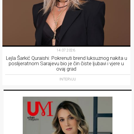
14.07.2026.
Lejla Šarkić Quraishi: Pokrenuti brend luksuznog nakita u
poslijeratnom Sarajevu bio je čin čiste ljubavi i vjere u
ovaj grad
INTERVJU