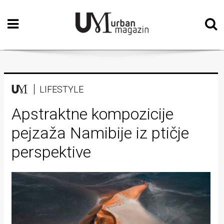
Početna
Vizualne
umjetnosti
Teatar
LIFESTYLE
Književnost
Apstraktne kompozicije
pejzaža Namibije iz ptičje
Muzika
perspektive
Film
Intervju
Kolumne
Kultura