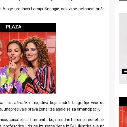
, a čija je urednica Lamija Begagić, nalazi se petnaest priča
a i istraživačka inicijativa koja sadrži biografije više od
pe, unapređivale prava žena i zalagale se za emancipaciju.
e, spisateljice, humanitarke, narodne heroine, rediteljice,
, profesorice i druge izuzetne žene iz BiH, ilustrirala je po