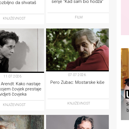
serije “Kad sam bio hodža”
ozbiljno da shvataš
FILM
KNJIŽEVNOST
07.07.2026.
11.07.2026.
Pero Zubac: Mostarske kiše
Arendt: Kako nastaje
 kojem čovjek prestaje
vidjeti čovjeka
KNJIŽEVNOST
KNJIŽEVNOST