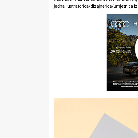
jedna ilustratorica/dizajnerica/umjetnica iz