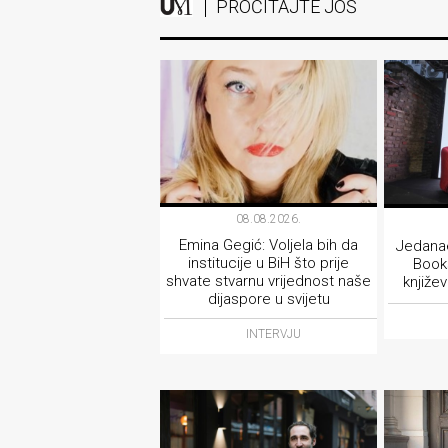
PROČITAJTE JOŠ
08.08.2026.
Emina Gegić: Voljela bih da
Jedanae
institucije u BiH što prije
Books
shvate stvarnu vrijednost naše
knjiže
dijaspore u svijetu
INTERVJU