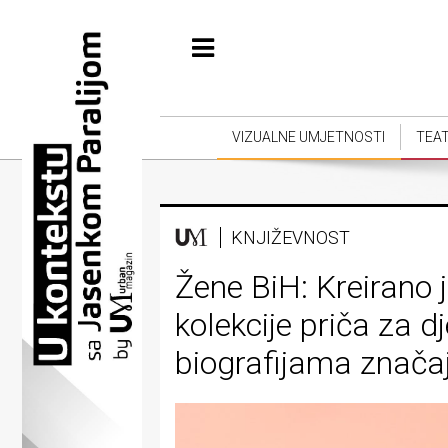
Početna
Vizualne
umjetnosti
VIZUALNE UMJETNOSTI
TEA
Teatar
Književnost
KNJIŽEVNOST
Muzika
Žene BiH: Kreirano 
Film
kolekcije priča za dj
Intervju
biografijama značaj
Kolumne
Kultura