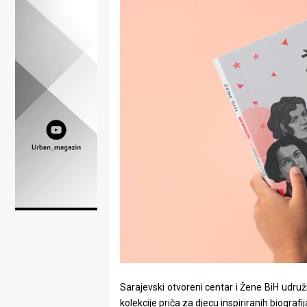
Lifestyle
Beauty
Fashion
Zdravlje
Za
stolom
Život
u
pokretu
Ideje
Sarajevski otvoreni centar i Žene BiH udruži
koje
kolekcije priča za djecu inspiriranih biograf