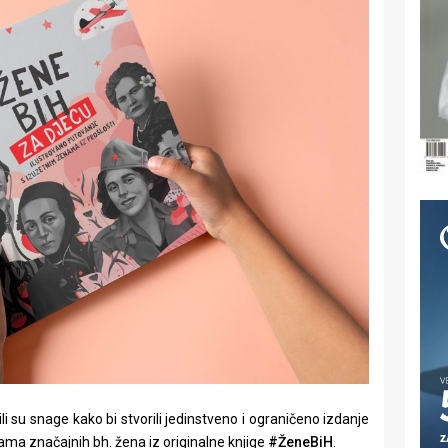
li su snage kako bi stvorili jedinstveno i ograničeno izdanje
ijama značajnih bh. žena iz originalne knjige
#ŽeneBiH
.