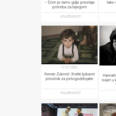
– Dom je tamo gdje prestaje
tako 
potreba za bijegom
KNJIŽEVNOST
12.07.2026.
Kenan Zuković: Kratki ljubavni
Hannah 
priručnik za petogodišnjake
svijet u
KNJIŽEVNOST