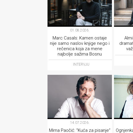
01.08.2026.
Marc Casals: Kamen ostaje
Almi
nije samo naslov knjige nego i
dramat
rečenica koja za mene
važ
najbolje sažima Bosnu
INTERVJU
14.07.2026.
Mirna Paočić: “Kuća za pisanje”
Ognjenka