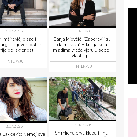
16.07.2026.
16.07.2026.
r Imširević, pisac i
Sanja Miovčić: “Zaboravili su
urg: Odgovornost je
da mi kažu” – knjiga koja
nija od iskrenosti
mladima vraća vjeru u sebe i
vlastiti put
INTERVJU
INTERVJU
12.07.2026.
13.07.2026.
Snimljena prva klapa filma i
 Lakićević: Nemoj sve