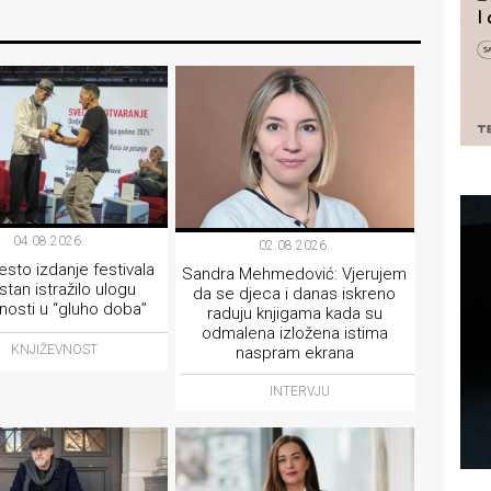
04.08.2026.
02.08.2026.
sto izdanje festivala
Sandra Mehmedović: Vjerujem
tan istražilo ulogu
da se djeca i danas iskreno
vnosti u “gluho doba”
raduju knjigama kada su
odmalena izložena istima
KNJIŽEVNOST
naspram ekrana
INTERVJU