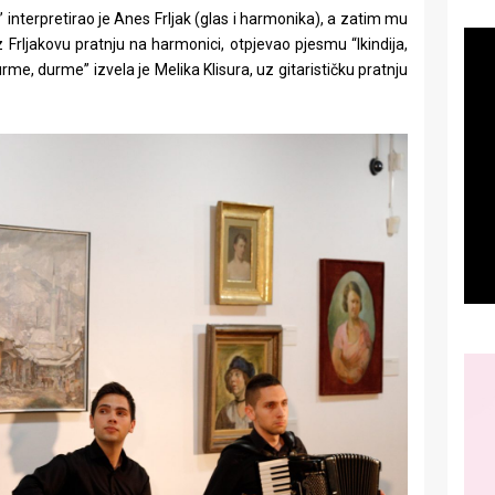
interpretirao je Anes Frljak (glas i harmonika), a zatim mu
uz Frljakovu pratnju na harmonici, otpjevao pjesmu “Ikindija,
e, durme” izvela je Melika Klisura, uz gitarističku pratnju