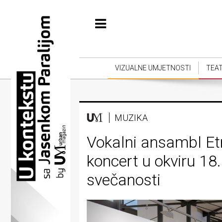
Početna
Vizualne
umjetnosti
VIZUALNE UMJETNOSTI
TEA
Teatar
Književnost
MUZIKA
Muzika
Vokalni ansambl E
Film
koncert u okviru 18
Intervju
svečanosti
Kolumne
Kultura