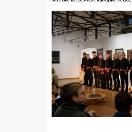
bosanskohercegovačke tradicijske muzike, ko
rade
Urban
Places
Aktivizam
Aktuelnosti
Promo
About
Urban
Magazin