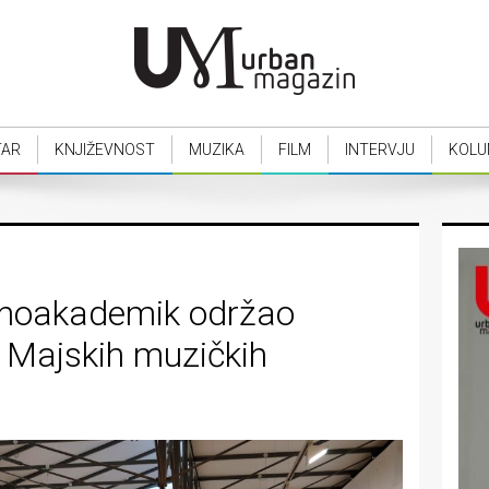
TAR
KNJIŽEVNOST
MUZIKA
FILM
INTERVJU
KOLU
tnoakademik održao
. Majskih muzičkih