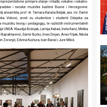
eprezentativne primjere starije i mlađe, vokalne i vokalno-
gradske i seoske muzičke baštine Bosne i Hercegovine.
itelji ansambla, prof. dr. Tamara Karača Beljak, ass. mr. Damir
ka Vidović, izveli su studentice i studenti Odsjeka za
 muzičku teoriju i pedagogiju, te različitih instrumentalnih
ije UNSA: Klaudija Bošnjak, Lamija Kabaš, Inela Karić, Melika
ajraktarević, Samir Burko, Irnes Divjan, Anes Frljak, Nikola
n Zoronjić, Edvina Kustura, Ivan Barać i Jure Miloš.