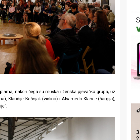
diplama, nakon čega su muška i ženska pjevačka grupa, uz
a), Klaudije Bošnjak (violina) i Alsameda Klance (šargija),
je”.