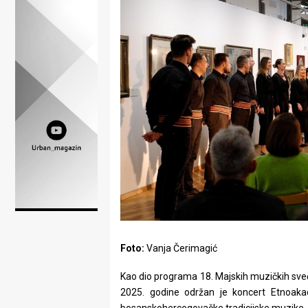
Lifestyle
Beauty
Fashion
Zdravlje
Za
stolom
Život
u
pokretu
Foto:
Vanja Čerimagić
Ideje
Kao dio programa 18. Majskih muzičkih sveč
koje
2025. godine održan je koncert Etnoaka