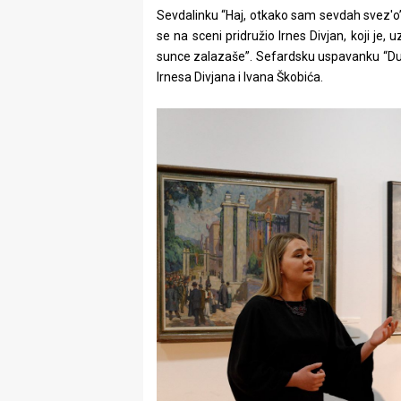
Sevdalinku “Haj, otkako sam sevdah svez'o” 
se na sceni pridružio Irnes Divjan, koji je, 
sunce zalazaše”. Sefardsku uspavanku “Durm
Irnesa Divjana i Ivana Škobića.