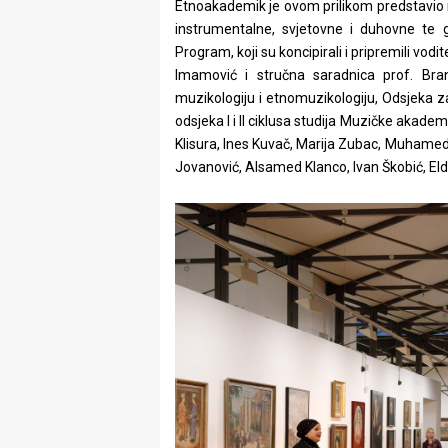
Etnoakademik je ovom prilikom predstavio r
instrumentalne, svjetovne i duhovne te 
Program, koji su koncipirali i pripremili vod
Imamović i stručna saradnica prof. Bran
muzikologiju i etnomuzikologiju, Odsjeka za
odsjeka I i II ciklusa studija Muzičke akadem
Klisura, Ines Kuvač, Marija Zubac, Muhamed B
Jovanović, Alsamed Klanco, Ivan Škobić, Eldi