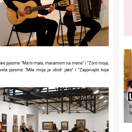
eoske pjesme “Ma’ni mala, maramom na mene” i “Zoro moja,
ela pjesme “Mila moja ja oboli’ jako” i “Zapjevajte koja