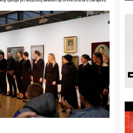
ji djeluje pri Muzičkoj akademiji Univerziteta u Sarajevu.