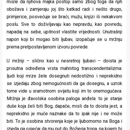
misle da njihova majka postoji samo zbog toga da njih
obožava i zamjeraju joj što katkad radi i nešto drugo,
primjerice, posvećuje se braći, mužu, knjizi ili nekakvom
poslu. Sve to doživljavaju kao nepravdu, kao povredu,
napadaj na sebe, upitnost vlastite vrijednosti. Unutrašnji
napon koji bi mogao biti ljubav, izopačuje se u mržnju
prema pretpostavljenom izvoru povrede.
U mržnji – slično kao u nesretnoj ljubavi – doista je
prisutna određena vrsta mahnitog transcendentalizma:
ljudi koji mrze žele dosegnuti nedostižno i neprekidno
se izjedaju zbog nemogućnosti da ga dosegnu, a uzrok
tome vide u sramotnom svijetu koji im to onemogućava.
Mržnja je đavolska osobina paloga anđela: to je stanje
duše koja želi biti Bog, dapače, misli da to doista jest, a
neprekidno je muče naznake da to ipak nije i ne može
biti. To je osobina stvorenja koje je ljubomorno na Boga i
izjeda ga osjećaj da mu put do Božjega trona, na kojem bi