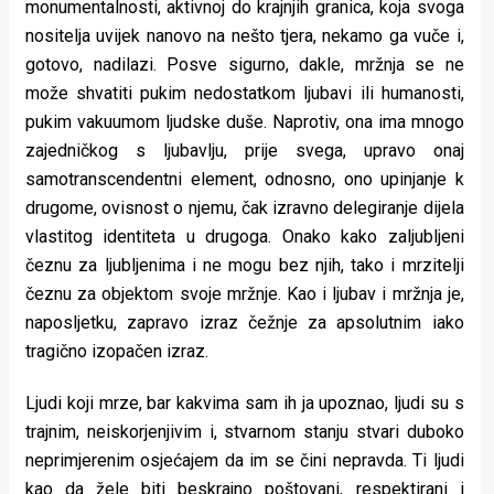
monumentalnosti, aktivnoj do krajnjih granica, koja svoga
nositelja uvijek nanovo na nešto tjera, nekamo ga vuče i,
gotovo, nadilazi. Posve sigurno, dakle, mržnja se ne
može shvatiti pukim nedostatkom ljubavi ili humanosti,
pukim vakuumom ljudske duše. Naprotiv, ona ima mnogo
zajedničkog s ljubavlju, prije svega, upravo onaj
samotranscendentni element, odnosno, ono upinjanje k
drugome, ovisnost o njemu, čak izravno delegiranje dijela
vlastitog identiteta u drugoga. Onako kako zaljubljeni
čeznu za ljubljenima i ne mogu bez njih, tako i mrzitelji
čeznu za objektom svoje mržnje. Kao i ljubav i mržnja je,
naposljetku, zapravo izraz čežnje za apsolutnim iako
tragično izopačen izraz.
Ljudi koji mrze, bar kakvima sam ih ja upoznao, ljudi su s
trajnim, neiskorjenjivim i, stvarnom stanju stvari duboko
neprimjerenim osjećajem da im se čini nepravda. Ti ljudi
kao da žele biti beskrajno poštovani, respektirani i