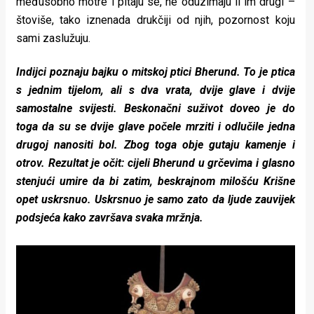
međusobno motre i pitaju se, ne oduzimaju li im drugi –
štoviše, tako iznenada drukčiji od njih, pozornost koju
sami zaslužuju.
Indijci poznaju bajku o mitskoj ptici Bherund. To je ptica
s jednim tijelom, ali s dva vrata, dvije glave i dvije
samostalne svijesti. Beskonačni suživot doveo je do
toga da su se dvije glave počele mrziti i odlučile jedna
drugoj nanositi bol. Zbog toga obje gutaju kamenje i
otrov. Rezultat je očit: cijeli Bherund u grčevima i glasno
stenjući umire da bi zatim, beskrajnom milošću Krišne
opet uskrsnuo. Uskrsnuo je samo zato da ljude zauvijek
podsjeća kako završava svaka mržnja.