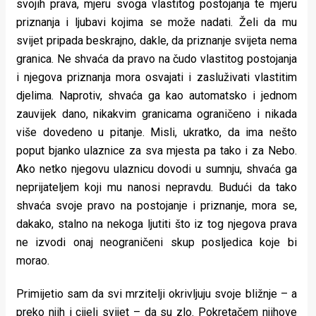
svojih prava, mjeru svoga vlastitog postojanja te mjeru
priznanja i ljubavi kojima se može nadati. Želi da mu
svijet pripada beskrajno, dakle, da priznanje svijeta nema
granica. Ne shvaća da pravo na čudo vlastitog postojanja
i njegova priznanja mora osvajati i zasluživati vlastitim
djelima. Naprotiv, shvaća ga kao automatsko i jednom
zauvijek dano, nikakvim granicama ograničeno i nikada
više dovedeno u pitanje. Misli, ukratko, da ima nešto
poput bjanko ulaznice za sva mjesta pa tako i za Nebo.
Ako netko njegovu ulaznicu dovodi u sumnju, shvaća ga
neprijateljem koji mu nanosi nepravdu. Budući da tako
shvaća svoje pravo na postojanje i priznanje, mora se,
dakako, stalno na nekoga ljutiti što iz tog njegova prava
ne izvodi onaj neograničeni skup posljedica koje bi
morao.
Primijetio sam da svi mrzitelji okrivljuju svoje bližnje – a
preko njih i cijeli svijet – da su zlo. Pokretačem njihove