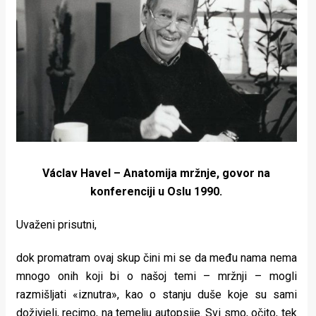
Lifestyle
Beauty
Fashion
Zdravlje
Za
stolom
Václav Havel – Anatomija mržnje, govor na
Život
konferenciji u Oslu 1990.
u
Uvaženi prisutni,
pokretu
dok promatram ovaj skup čini mi se da među nama nema
Ideje
mnogo onih koji bi o našoj temi – mržnji – mogli
razmišljati «iznutra», kao o stanju duše koje su sami
koje
doživjeli, recimo, na temelju autopsije. Svi smo, očito, tek