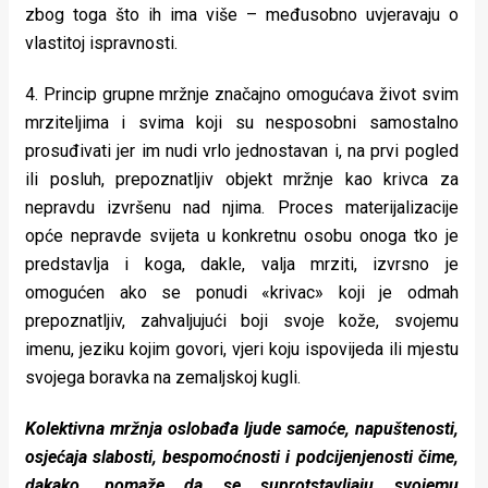
zbog toga što ih ima više – međusobno uvjeravaju o
vlastitoj ispravnosti.
4. Princip grupne mržnje značajno omogućava život svim
mrziteljima i svima koji su nesposobni samostalno
prosuđivati jer im nudi vrlo jednostavan i, na prvi pogled
ili posluh, prepoznatljiv objekt mržnje kao krivca za
nepravdu izvršenu nad njima. Proces materijalizacije
opće nepravde svijeta u konkretnu osobu onoga tko je
predstavlja i koga, dakle, valja mrziti, izvrsno je
omogućen ako se ponudi «krivac» koji je odmah
prepoznatljiv, zahvaljujući boji svoje kože, svojemu
imenu, jeziku kojim govori, vjeri koju ispovijeda ili mjestu
svojega boravka na zemaljskoj kugli.
Kolektivna mržnja oslobađa ljude samoće, napuštenosti,
osjećaja slabosti, bespomoćnosti i podcijenjenosti čime,
dakako, pomaže da se suprotstavljaju svojemu