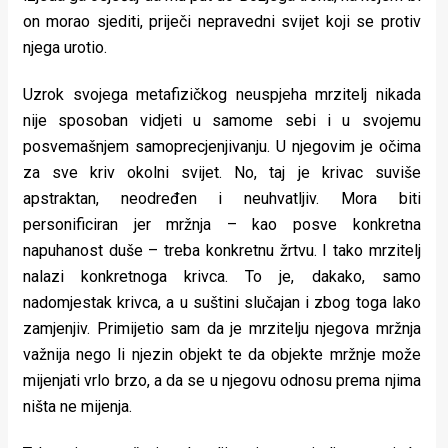
on morao sjediti, priječi nepravedni svijet koji se protiv
njega urotio.
Uzrok svojega metafizičkog neuspjeha mrzitelj nikada
nije sposoban vidjeti u samome sebi i u svojemu
posvemašnjem samoprecjenjivanju. U njegovim je očima
za sve kriv okolni svijet. No, taj je krivac suviše
apstraktan, neodređen i neuhvatljiv. Mora biti
personificiran jer mržnja – kao posve konkretna
napuhanost duše – treba konkretnu žrtvu. I tako mrzitelj
nalazi konkretnoga krivca. To je, dakako, samo
nadomjestak krivca, a u suštini slučajan i zbog toga lako
zamjenjiv. Primijetio sam da je mrzitelju njegova mržnja
važnija nego li njezin objekt te da objekte mržnje može
mijenjati vrlo brzo, a da se u njegovu odnosu prema njima
ništa ne mijenja.