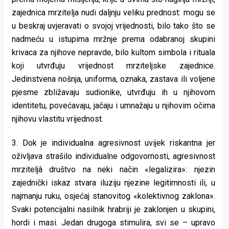
zajednica mrzitelja nudi daljnju veliku prednost: mogu se
u beskraj uvjeravati o svojoj vrijednosti, bilo tako što se
nadmeću u istupima mržnje prema odabranoj skupini
krivaca za njihove nepravde, bilo kultom simbola i rituala
koji utvrđuju vrijednost mrziteljske zajednice.
Jedinstvena nošnja, uniforma, oznaka, zastava ili voljene
pjesme zbližavaju sudionike, utvrđuju ih u njihovom
identitetu, povećavaju, jačaju i umnažaju u njihovim očima
njihovu vlastitu vrijednost.
3. Dok je individualna agresivnost uvijek riskantna jer
oživljava strašilo individualne odgovornosti, agresivnost
mrziteljâ društvo na neki način «legalizira»: njezin
zajednički iskaz stvara iluziju njezine legitimnosti ili, u
najmanju ruku, osjećaj stanovitog «kolektivnog zaklona».
Svaki potencijalni nasilnik hrabriji je zaklonjen u skupini,
hordi i masi. Jedan drugoga stimulira, svi se – upravo