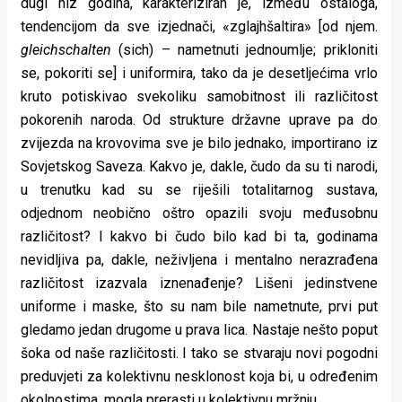
dugi niz godina, karakteriziran je, između ostaloga,
tendencijom da sve izjednači, «zglajhšaltira» [od njem.
gleichschalten
(sich) – nametnuti jednoumlje; prikloniti
se, pokoriti se] i uniformira, tako da je desetljećima vrlo
kruto potiskivao svekoliku samobitnost ili različitost
pokorenih naroda. Od strukture državne uprave pa do
zvijezda na krovovima sve je bilo jednako, importirano iz
Sovjetskog Saveza. Kakvo je, dakle, čudo da su ti narodi,
u trenutku kad su se riješili totalitarnog sustava,
odjednom neobično oštro opazili svoju međusobnu
različitost? I kakvo bi čudo bilo kad bi ta, godinama
nevidljiva pa, dakle, neživljena i mentalno nerazrađena
različitost izazvala iznenađenje? Lišeni jedinstvene
uniforme i maske, što su nam bile nametnute, prvi put
gledamo jedan drugome u prava lica. Nastaje nešto poput
šoka od naše različitosti. I tako se stvaraju novi pogodni
preduvjeti za kolektivnu nesklonost koja bi, u određenim
okolnostima, mogla prerasti u kolektivnu mržnju.