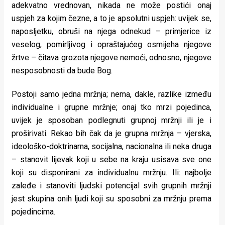
adekvatno vrednovan, nikada ne može postići onaj
uspjeh za kojim čezne, a to je apsolutni uspjeh: uvijek se,
naposljetku, obruši na njega odnekud – primjerice iz
veselog, pomirljivog i opraštajućeg osmijeha njegove
žrtve – čitava grozota njegove nemoći, odnosno, njegove
nesposobnosti da bude Bog.
Postoji samo jedna mržnja; nema, dakle, razlike između
individualne i grupne mržnje; onaj tko mrzi pojedinca,
uvijek je sposoban podlegnuti grupnoj mržnji ili je i
proširivati. Rekao bih čak da je grupna mržnja – vjerska,
ideološko-doktrinarna, socijalna, nacionalna ili neka druga
– stanovit lijevak koji u sebe na kraju usisava sve one
koji su disponirani za individualnu mržnju. Ili: najbolje
zaleđe i stanoviti ljudski potencijal svih grupnih mržnji
jest skupina onih ljudi koji su sposobni za mržnju prema
pojedincima.