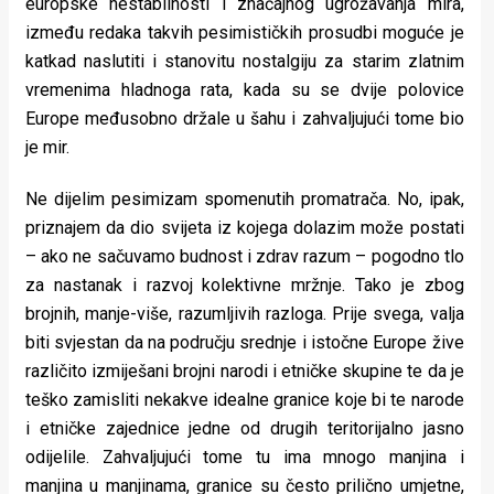
europske nestabilnosti i značajnog ugrožavanja mira,
između redaka takvih pesimističkih prosudbi moguće je
katkad naslutiti i stanovitu nostalgiju za starim zlatnim
vremenima hladnoga rata, kada su se dvije polovice
Europe međusobno držale u šahu i zahvaljujući tome bio
je mir.
Ne dijelim pesimizam spomenutih promatrača. No, ipak,
priznajem da dio svijeta iz kojega dolazim može postati
– ako ne sačuvamo budnost i zdrav razum – pogodno tlo
za nastanak i razvoj kolektivne mržnje. Tako je zbog
brojnih, manje-više, razumljivih razloga. Prije svega, valja
biti svjestan da na području srednje i istočne Europe žive
različito izmiješani brojni narodi i etničke skupine te da je
teško zamisliti nekakve idealne granice koje bi te narode
i etničke zajednice jedne od drugih teritorijalno jasno
odijelile. Zahvaljujući tome tu ima mnogo manjina i
manjina u manjinama, granice su često prilično umjetne,