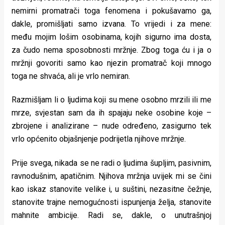
rade
nemirni promatrači toga fenomena i pokušavamo ga,
dakle, promišljati samo izvana. To vrijedi i za mene:
Urban
među mojim lošim osobinama, kojih sigurno ima dosta,
Places
za čudo nema sposobnosti mržnje. Zbog toga ću i ja o
mržnji govoriti samo kao njezin promatrač koji mnogo
Aktivizam
toga ne shvaća, ali je vrlo nemiran.
Aktuelnosti
Razmišljam li o ljudima koji su mene osobno mrzili ili me
Promo
mrze, svjestan sam da ih spajaju neke osobine koje –
zbrojene i analizirane – nude određeno, zasigurno tek
About
vrlo općenito objašnjenje podrijetla njihove mržnje.
Urban
Prije svega, nikada se ne radi o ljudima šupljim, pasivnim,
Magazin
ravnodušnim, apatičnim. Njihova mržnja uvijek mi se čini
kao iskaz stanovite velike i, u suštini, nezasitne čežnje,
stanovite trajne nemogućnosti ispunjenja želja, stanovite
mahnite ambicije. Radi se, dakle, o unutrašnjoj