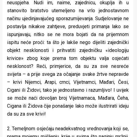
neuspjeha. Nudi im, naime, zajednicu, okuplja ih u
stanovito bratstvo utemeljeno na vrlo jednostavnom
načinu ujedinjavajućeg sporazumijevanja. Sudjelovanje ne
postavlja nikakve zahtjeve, preduvjeti primanja lako se
ispunjavaju, nitko se ne mora bojati da na prijemnom
ispitu neće proći: ta što je lakše nego dijeliti zajednički
objekt nesklonosti i prihvatiti zajedničku «ideologiju
krivice» zbog koje prema tom objektu valja osjećati
nesklonost? Reći, primjerice, da su za sve nesreće
svijeta – a prije svega za očajanje svake žrtve nepravde
– krivi Nijemci, Arapi, crnci, Vijetnamci, Mađari, Česi,
Cigani ili Židovi, tako je jednostavno i razumljivo! I uvijek
se može naći dovoljan broj Vijetnamaca, Mađara, Čeha,
Cigana ili Židova čije ponašanje lako može ilustrirati ideju
da su za sve krivi!
2. Temeljnom osjećaju neadekvatnog vrednovanja koji se,
prema mojemu mišljenju, krije u svima što naginju mržnji,