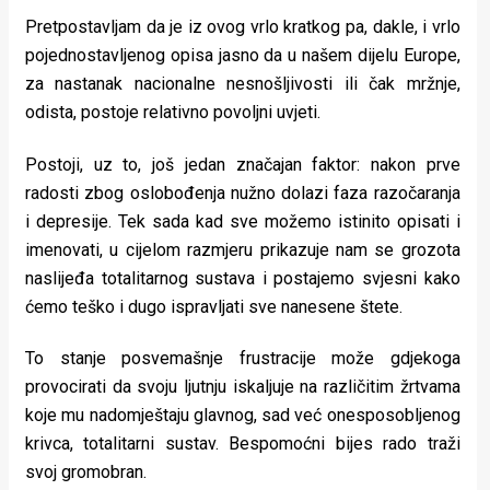
Pretpostavljam da je iz ovog vrlo kratkog pa, dakle, i vrlo
pojednostavljenog opisa jasno da u našem dijelu Europe,
za nastanak nacionalne nesnošljivosti ili čak mržnje,
odista, postoje relativno povoljni uvjeti.
Postoji, uz to, još jedan značajan faktor: nakon prve
radosti zbog oslobođenja nužno dolazi faza razočaranja
i depresije. Tek sada kad sve možemo istinito opisati i
imenovati, u cijelom razmjeru prikazuje nam se grozota
naslijeđa totalitarnog sustava i postajemo svjesni kako
ćemo teško i dugo ispravljati sve nanesene štete.
To stanje posvemašnje frustracije može gdjekoga
provocirati da svoju ljutnju iskaljuje na različitim žrtvama
koje mu nadomještaju glavnog, sad već onesposobljenog
krivca, totalitarni sustav. Bespomoćni bijes rado traži
svoj gromobran.