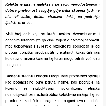
Kolektivna mržnja najlakše crpe svoju vjerodostojnost i
dobiva privlačnost svugdje gdje neka skupina ljudi na
stanovit način, doista, stradava, dakle, na području
ljudske nesreće.
Mali broj onih koji se kreću tankim, dvosmislenim i
opasnim terenom što ga čine svijest o stvarnoj nepravdi,
moć uopćavanja i svijest o različitosti, sposoban je od
prvoga trenutka predosjetiti prisutnost kukavičjih jaja
kolektivne mržnje koja na taj teren mogu biti ili već jesu
izlegnuta.
Današnju srednju i istočnu Europu neki promatrači opisuju
kao potencijalno bure baruta, naime, kao područje na
kojemu se razbuktavaju nacionalizam, etnička
nesnošljivost pa i različiti oblici kolektivne mržnje. Taj se
prostor katkad čak opisuje kao mogući izvor buduće