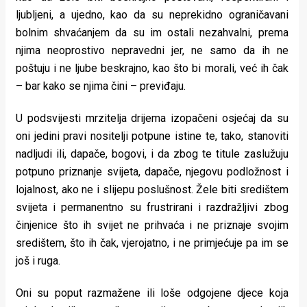
ljubljeni, a ujedno, kao da su neprekidno ograničavani
bolnim shvaćanjem da su im ostali nezahvalni, prema
njima neoprostivo nepravedni jer, ne samo da ih ne
poštuju i ne ljube beskrajno, kao što bi morali, već ih čak
– bar kako se njima čini – previđaju.
U podsvijesti mrzitelja drijema izopačeni osjećaj da su
oni jedini pravi nositelji potpune istine te, tako, stanoviti
nadljudi ili, dapače, bogovi, i da zbog te titule zaslužuju
potpuno priznanje svijeta, dapače, njegovu podložnost i
lojalnost, ako ne i slijepu poslušnost. Žele biti središtem
svijeta i permanentno su frustrirani i razdražljivi zbog
činjenice što ih svijet ne prihvaća i ne priznaje svojim
središtem, što ih čak, vjerojatno, i ne primjećuje pa im se
još i ruga.
Oni su poput razmažene ili loše odgojene djece koja