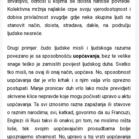
shvatljivo, odnosi u kojima se doista nanose povrede.
Kolektivna mržnja najlakše crpe svoju vjerodostojnost i
dobiva privlačnost svugdje gdje neka skupina ljudi na
stanovit način, doista, stradava, dakle, na području
ljudske nesreće.
Drugi primjer: čudo ljudske misli i ljudskoga razuma
povezano je sa sposobnošću
uopćavanja
; bez te velike
snage teško je zamisliti povijest ljudskog duha. Svatko
tko misli, na ovaj ili onaj način, uopćava. No, sposobnost
uopćavanja dar je vrlo krhak i s njim valja vrlo oprezno
postupati. Manje pronicav duh vrlo lako može previdjeti
skrivene klice nepravde koje mogu počivati upravo u aktu
uopćavanja. Ta svi iznosimo razna zapažanja ili stavove
o raznim narodima; svi, katkad, govorimo da su Francuzi,
Englezi ili Rusi takvi ili onakvi; pri tom, ne mislimo ništa
loše, tek svojim uopćavajućim prosudbama bolje
upoznajemo stvarnost. No, upravo u toj vrsti uopćavanja