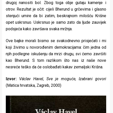
drugoj nanositi bol. Zbog toga obje gutaju kamenje i
otrov. Rezultat je očit: cijeli Bherund u grčevima i glasno
stenjući umire da bi zatim, beskrajnom milošću Krišne
opet uskrsnuo. Uskrsnuo je samo zato da ljude zauvijek
podsjeća kako završava svaka mržnja.
Ove bajke morali bismo se svakodnevno prisjećati i mi
koji živimo u novorođenim demokracijama: čim jedna od
njih podlegne iskušenju da mrzi drugu, svi ćemo završiti
kao Bherund. S tom razlikom što nas iz naše nove
nesreće teško da će oslobađati kakav zemaljski Krišna.
Izvor:
Václav Havel, Sve je moguće, Izabrani govori
(Matica hrvatska, Zagreb, 2000)