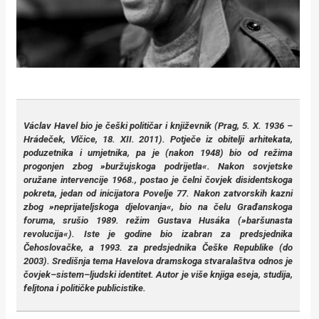
Václav Havel bio je češki političar i književnik (Prag, 5. X. 1936 –
Hrádeček, Vlčice, 18. XII. 2011). Potječe iz obitelji arhitekata,
poduzetnika i umjetnika, pa je (nakon 1948) bio od režima
progonjen zbog »buržujskoga podrijetla«. Nakon sovjetske
oružane intervencije 1968., postao je čelni čovjek disidentskoga
pokreta, jedan od inicijatora
Povelje 77
. Nakon zatvorskih kazni
zbog »neprijateljskoga djelovanja«, bio na čelu Građanskoga
foruma, srušio 1989. režim Gustava Husáka (»baršunasta
revolucija«). Iste je godine bio izabran za predsjednika
Čehoslovačke, a 1993. za predsjednika Češke Republike (do
2003). Središnja tema Havelova dramskoga stvaralaštva odnos je
čovjek–sistem–ljudski identitet. Autor je više knjiga eseja, studija,
feljtona i političke publicistike.