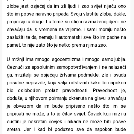
zlobe jest osjećaj da im zli ljudi i zao svijet niječu ono
što im posve naravno pripada. Svoju vlastitu zlobu, dakle,
projiciraju u druge. I u tome su slični razmaženoj djeci: ne
shvaćaju da, s vremena na vrijeme, i sami moraju nešto
zaslužiti te da, nemaju li automatski sve što im padne na
pamet, to nije zato što je netko prema njima zao.
U mržnji ima mnogo egocentrizma i mnogo samoljublja.
Čeznući za apsolutnim samopotvrđivanjem i ne nalazeći
ga, mrzitelji se osjećaju žrtvama podmukle, zle i svuda
prisutne nepravde, koju valja odstraniti kako bi napokon
bio oslobođen prolaz pravednosti. Pravednost je,
doduše, u njihovom poimanju okrenuta na glavu: shvaćaju
je obvezom da im bude pripisano nešto što im se
pripisati ne može, a to je čitav svijet. Čovjek koji mrzi u
suštini je nesretan čovjek i nikada ne može biti posve
sretan. Jer i kad bi poduzeo sve da napokon bude