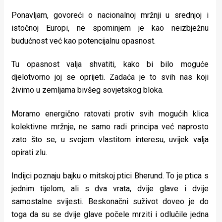
Ponavljam, govoreći o nacionalnoj mržnji u srednjoj i
istočnoj Europi, ne spominjem je kao neizbježnu
budućnost već kao potencijalnu opasnost.
Tu opasnost valja shvatiti, kako bi bilo moguće
djelotvorno joj se oprijeti. Zadaća je to svih nas koji
živimo u zemljama bivšeg sovjetskog bloka.
Moramo energično ratovati protiv svih mogućih klica
kolektivne mržnje, ne samo radi principa već naprosto
zato što se, u svojem vlastitom interesu, uvijek valja
opirati zlu.
Indijci poznaju bajku o mitskoj ptici Bherund. To je ptica s
jednim tijelom, ali s dva vrata, dvije glave i dvije
samostalne svijesti. Beskonačni suživot doveo je do
toga da su se dvije glave počele mrziti i odlučile jedna