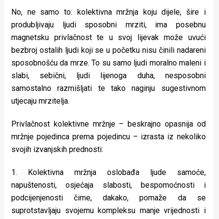
No, ne samo to: kolektivna mržnja koju dijele, šire i
produbljivaju ljudi sposobni mrziti, ima posebnu
magnetsku privlačnost te u svoj lijevak može uvući
bezbroj ostalih ljudi koji se u početku nisu činili nadareni
sposobnošću da mrze. To su samo ljudi moralno maleni i
slabi, sebični, ljudi lijenoga duha, nesposobni
samostalno razmišljati te tako naginju sugestivnom
utjecaju mrzitelja.
Privlačnost kolektivne mržnje – beskrajno opasnija od
mržnje pojedinca prema pojedincu – izrasta iz nekoliko
svojih izvanjskih prednosti:
1. Kolektivna mržnja oslobađa ljude samoće,
napuštenosti, osjećaja slabosti, bespomoćnosti i
podcijenjenosti čime, dakako, pomaže da se
suprotstavljaju svojemu kompleksu manje vrijednosti i