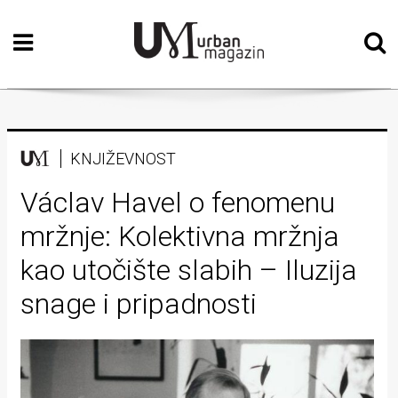
Početna
Vizualne
umjetnosti
Teatar
KNJIŽEVNOST
Književnost
Václav Havel o fenomenu
mržnje: Kolektivna mržnja
Muzika
kao utočište slabih – Iluzija
Film
snage i pripadnosti
Intervju
Kolumne
Kultura