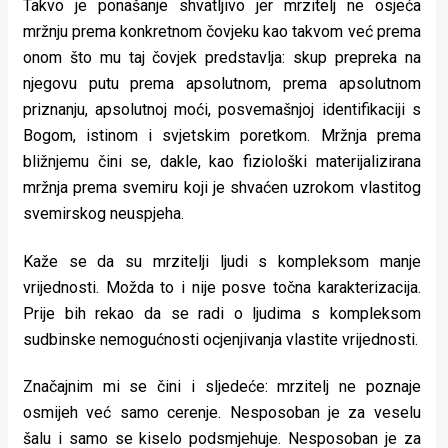
Takvo je ponašanje shvatljivo jer mrzitelj ne osjeća
mržnju prema konkretnom čovjeku kao takvom već prema
onom što mu taj čovjek predstavlja: skup prepreka na
njegovu putu prema apsolutnom, prema apsolutnom
priznanju, apsolutnoj moći, posvemašnjoj identifikaciji s
Bogom, istinom i svjetskim poretkom. Mržnja prema
bližnjemu čini se, dakle, kao fiziološki materijalizirana
mržnja prema svemiru koji je shvaćen uzrokom vlastitog
svemirskog neuspjeha.
Kaže se da su mrzitelji ljudi s kompleksom manje
vrijednosti. Možda to i nije posve točna karakterizacija.
Prije bih rekao da se radi o ljudima s kompleksom
sudbinske nemogućnosti ocjenjivanja vlastite vrijednosti.
Značajnim mi se čini i sljedeće: mrzitelj ne poznaje
osmijeh već samo cerenje. Nesposoban je za veselu
šalu i samo se kiselo podsmjehuje. Nesposoban je za