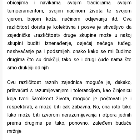
običajima i navikama, svojim tradicijama, svojim
temperamentom, svojim načinom života te svojom
vjerom, bojom kože, načinom odijevanja itd. Ova
različitost doista je kolektivna i posve je shvatljivo da
zajednička «različitost» druge skupine može u našoj
skupini buditi iznenađenje, osjećaj nečega tuđeg,
neshvaćanje pa i podsmijeh, onako kako se mi čudimo
drugima što su drukčiji, tako se i drugi čude nama što
smo drukčiji od njih.
Ovu različitost raznih zajednica moguće je, dakako,
prihvaćati s razumijevanjem i tolerancijom, kao činjenicu
koja tvori šarolikost života, moguće je poštovati je i
respektirati, a može biti čak zabavna. No, ona isto tako
lako može biti izvorom nerazumijevanja i otpora jednih
prema drugima pa tako, ponovno, zaleđem buduće
mržnje.