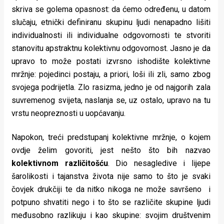
skriva se golema opasnost: da ćemo određenu, u datom
slučaju, etnički definiranu skupinu ljudi nenapadno lišiti
individualnosti ili individualne odgovornosti te stvoriti
stanovitu apstraktnu kolektivnu odgovornost. Jasno je da
upravo to može postati izvrsno ishodište kolektivne
mržnje: pojedinci postaju, a priori, loši ili zli, samo zbog
svojega podrijetla. Zlo rasizma, jedno je od najgorih zala
suvremenog svijeta, naslanja se, uz ostalo, upravo na tu
vrstu neopreznosti u uopćavanju.
Napokon, treći predstupanj kolektivne mržnje, o kojem
ovdje želim govoriti, jest nešto što bih nazvao
kolektivnom različitošću
. Dio nesagledive i lijepe
šarolikosti i tajanstva života nije samo to što je svaki
čovjek drukčiji te da nitko nikoga ne može savršeno i
potpuno shvatiti nego i to što se različite skupine ljudi
međusobno razlikuju i kao skupine: svojim društvenim