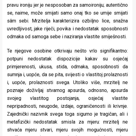
pravu ironiju jer je nesposoban za samoironiju; autentično
se, naime, može smijati samo onaj tko se umije smijati
sâm sebi. Mrzitelja karakterizira ozbiljno lice, snažna
uvredljivost, jake riječi, povika i nedostatak sposobnosti
odmaka od samoga sebe i naziranja vlastite smiješnosti.
Te njegove osobine otkrivaju nešto vrlo signifikantno:
potpuni nedostatak dispozicije kakav su osjećaj
primjerenosti, ukusa, stida, odmaka, sposobnosti da
sumnja i, uopće, da se pita, svijesti o vlastitoj prolaznosti
i, uopće, prolaznosti svega. Utoliko više, mrzitelj ne
poznaje doživljaj stvarnog apsurda, odnosno, apsurda
svojeg vlastitog postojanja, osjećaj vlastite
nepripadnosti, neugode, izdaje, ograničenosti ili krivnje.
Zajednički nazivnik svega toga sigurno je tragičan, ali i
metafizički nedostatak smisla za mjeru: mrzitelj ne
shvaća mjeru stvari, mjeru svojih mogućnosti, mjeru