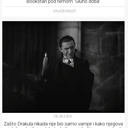
Bookstan pod temom “Gluho doba”
KNJIŽEVNOST
28.06.2026.
Zašto Drakula nikada nije bio samo vampir i kako njegova