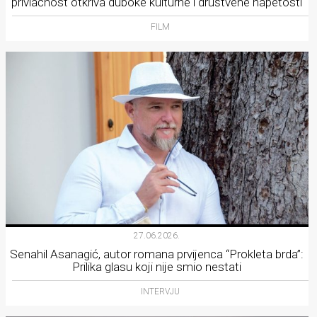
privlačnost otkriva duboke kulturne i društvene napetosti
FILM
27.06.2026.
Senahil Asanagić, autor romana prvijenca “Prokleta brda”:
Prilika glasu koji nije smio nestati
INTERVJU