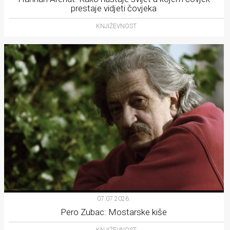
prestaje vidjeti čovjeka
KNJIŽEVNOST
07.07.2026.
Pero Zubac: Mostarske kiše
KNJIŽEVNOST