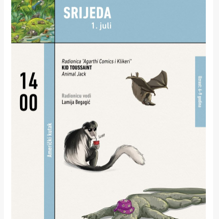
rade
Urban
Places
Aktivizam
Aktuelnosti
Promo
About
Urban
Magazin