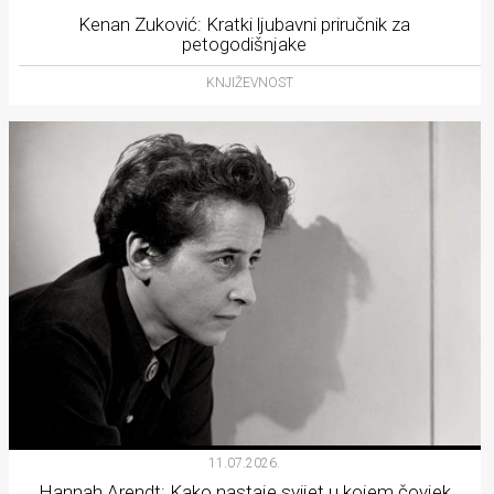
Kenan Zuković: Kratki ljubavni priručnik za
petogodišnjake
KNJIŽEVNOST
11.07.2026.
Hannah Arendt: Kako nastaje svijet u kojem čovjek