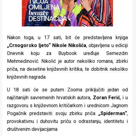
Nakon toga, u 17 sati, bit će predstavljena knjiga
„Crnogorsko ljeto“ Nikole Nikolića
, objavljena u ediciji
Dnevnik koju za Buybook uređuje Semezdin
Mehmedinović. Nikolić je autor nekoliko romana, zbirki
priča, na desetine književnih kritika, te dobitnik nekoliko
književnih nagrada.
U 18 sati će se putem Zooma priključiti jedan od
najčitanijih savremenih hrvatskih autora,
Zoran Ferić
, i u
razgovoru s književnom kritičarkom i urednicom Jagnom
Pogačnik predstaviti svoju zbirku priča
„Spiderman“
,
provokativnu i duhovitu priču o odrastanju, identitetu i
društvenim devijacijama.