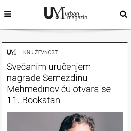
Početna
Vizualne
umjetnosti
Teatar
KNJIŽEVNOST
Književnost
Svečanim uručenjem
nagrade Semezdinu
Muzika
Mehmedinoviću otvara se
Film
11. Bookstan
Intervju
Kolumne
Kultura