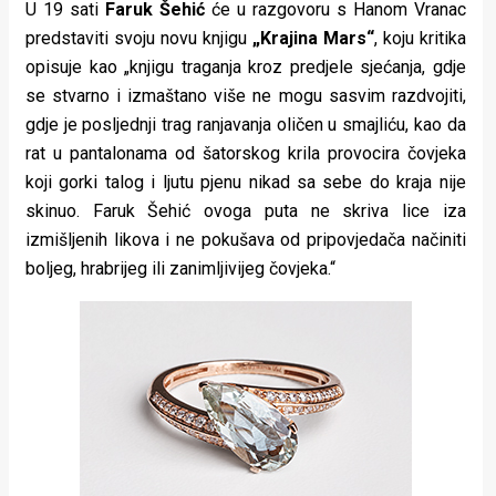
U 19 sati
Faruk Šehić
će u razgovoru s Hanom Vranac
predstaviti svoju novu knjigu
„Krajina Mars“
, koju kritika
opisuje kao „knjigu traganja kroz predjele sjećanja, gdje
se stvarno i izmaštano više ne mogu sasvim razdvojiti,
gdje je posljednji trag ranjavanja oličen u smajliću, kao da
rat u pantalonama od šatorskog krila provocira čovjeka
koji gorki talog i ljutu pjenu nikad sa sebe do kraja nije
skinuo. Faruk Šehić ovoga puta ne skriva lice iza
izmišljenih likova i ne pokušava od pripovjedača načiniti
boljeg, hrabrijeg ili zanimljivijeg čovjeka.“