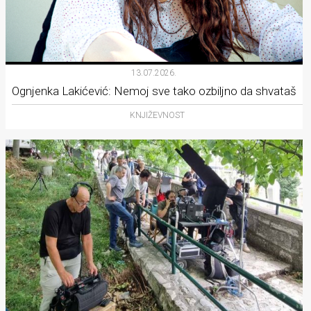
13.07.2026.
Ognjenka Lakićević: Nemoj sve tako ozbiljno da shvataš
KNJIŽEVNOST