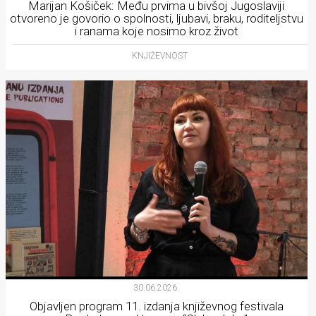
Marijan Košiček: Među prvima u bivšoj Jugoslaviji
otvoreno je govorio o spolnosti, ljubavi, braku, roditeljstvu
i ranama koje nosimo kroz život
KNJIŽEVNOST
30.06.2026.
Objavljen program 11. izdanja književnog festivala