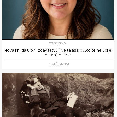
23.06.2026.
Nova knjiga u bh. izdavaštvu “Ne talasaj”: Ako te ne ubije,
nasmij mu se
KNJIŽEVNOST