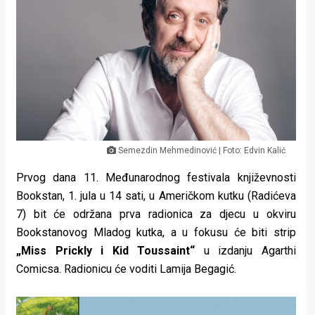
Lifestyle
Beauty
Fashion
Zdravlje
Za
Semezdin Mehmedinović | Foto: Edvin Kalić
stolom
Prvog dana 11. Međunarodnog festivala književnosti
Život
Bookstan, 1. jula u 14 sati, u Američkom kutku (Radićeva
u
7) bit će održana prva radionica za djecu u okviru
Bookstanovog Mladog kutka, a u fokusu će biti strip
pokretu
„Miss Prickly i Kid Toussaint“
u izdanju Agarthi
Comicsa. Radionicu će voditi Lamija Begagić.
Ideje
koje