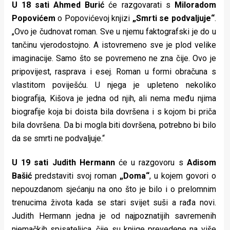
U 18 sati Ahmed Burić
će razgovarati s
Miloradom
Popovićem
o Popovićevoj knjizi
„Smrti se podvaljuje“
.
„Ovo je čudnovat roman. Sve u njemu faktografski je do u
tančinu vjerodostojno. A istovremeno sve je plod velike
imaginacije. Samo što se povremeno ne zna čije. Ovo je
pripovijest, rasprava i esej. Roman u formi obračuna s
vlastitom poviješću. U njega je upleteno nekoliko
biografija, Kišova je jedna od njih, ali nema među njima
biografije koja bi doista bila dovršena i s kojom bi priča
bila dovršena. Da bi mogla biti dovršena, potrebno bi bilo
da se smrti ne podvaljuje.“
U 19 sati Judith Hermann
će u razgovoru s
Adisom
Bašić
predstaviti svoj roman
„Doma“
, u kojem govori o
nepouzdanom sjećanju na ono što je bilo i o prelomnim
trenucima života kada se stari svijet suši a rađa novi.
Judith Hermann jedna je od najpoznatijih savremenih
njemačkih spisateljica, čije su knjige prevedene na više