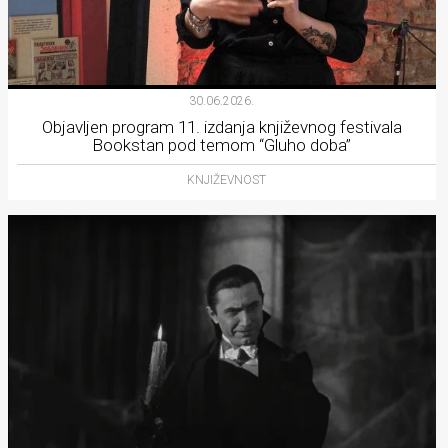
30.06.2026.
Objavljen program 11. izdanja književnog festivala
Bookstan pod temom “Gluho doba”
KNJIŽEVNOST