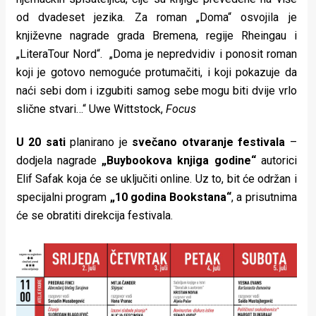
od dvadeset jezika. Za roman „Doma“ osvojila je
književne nagrade grada Bremena, regije Rheingau i
„LiteraTour Nord“. „Doma je nepredvidiv i ponosit roman
koji je gotovo nemoguće protumačiti, i koji pokazuje da
naći sebi dom i izgubiti samog sebe mogu biti dvije vrlo
slične stvari…“ Uwe Wittstock,
Focus
U 20 sati
planirano je
svečano otvaranje festivala
–
dodjela nagrade
„Buybookova knjiga godine“
autorici
Elif Safak koja će se uključiti online. Uz to, bit će održan i
specijalni program
„10 godina Bookstana“
, a prisutnima
će se obratiti direkcija festivala.