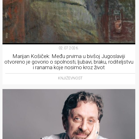
02.07.2026.
Marijan Košiček: Među prvima u bivšoj Jugoslaviji
otvoreno je govorio o spolnosti, ljubavi, braku, roditeljstvu
i ranama koje nosimo kroz život
KNJIŽEVNOST