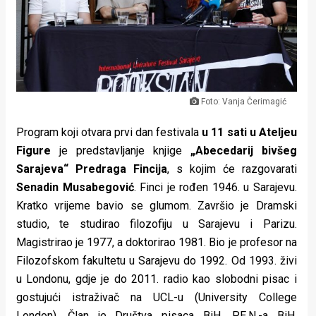
Lifestyle
Beauty
Fashion
Zdravlje
Foto: Vanja Čerimagić
Za
Program koji otvara prvi dan festivala
u 11 sati u Ateljeu
Figure
je predstavljanje knjige
„Abecedarij bivšeg
stolom
Sarajeva“ Predraga Fincija
, s kojim će razgovarati
Život
Senadin Musabegović
. Finci je rođen 1946. u Sarajevu.
Kratko vrijeme bavio se glumom. Završio je Dramski
u
studio, te studirao filozofiju u Sarajevu i Parizu.
pokretu
Magistrirao je 1977, a doktorirao 1981. Bio je profesor na
Filozofskom fakultetu u Sarajevu do 1992. Od 1993. živi
Ideje
u Londonu, gdje je do 2011. radio kao slobodni pisac i
gostujući istraživač na UCL-u (University College
koje
London). Član je Društva pisaca BiH, P.E.N.-a BiH,