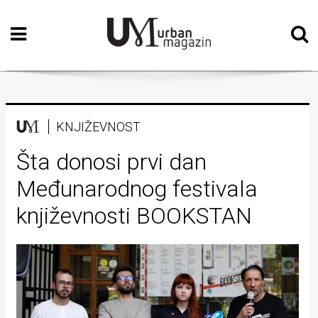
Početna
Vizualne
umjetnosti
Teatar
KNJIŽEVNOST
Književnost
Šta donosi prvi dan
Međunarodnog festivala
Muzika
književnosti BOOKSTAN
Film
Intervju
Kolumne
Kultura