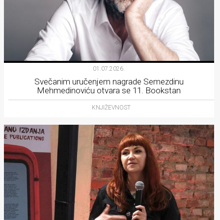
01.07.2026.
Svečanim uručenjem nagrade Semezdinu
Mehmedinoviću otvara se 11. Bookstan
KNJIŽEVNOST