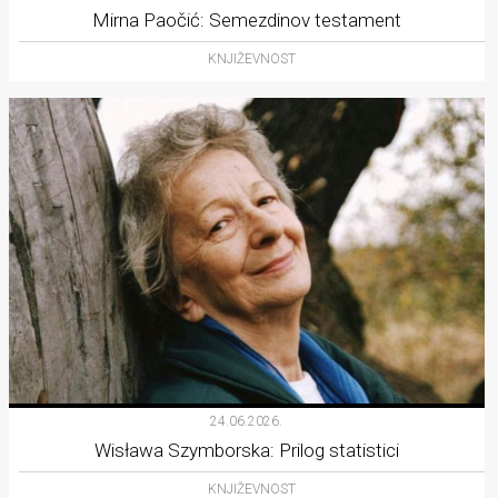
Mirna Paočić: Semezdinov testament
KNJIŽEVNOST
24.06.2026.
Wisława Szymborska: Prilog statistici
KNJIŽEVNOST