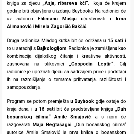
knjiga za djecu
„Asja, ribareva kći“
, koja će krajem
godine biti objavljena u izdanju Buybooka. Na radionici će
uz autoricu
Ehlimanu Mušiju
učestvovati i
Irma
Alimanović
i
Mirela Zagorčić Bakšić
.
Druga radionica Mladog kutka bit će održana
u 15 sati
i
to u saradnji s
Bajkologijom
. Radionica je zamišljena kao
kombinacija dijaloškog čitanja i kreativne aktivnosti,
zasnovana na slikovnici
„Gospodin Leptir“.
Cilj
radionice je upoznati djecu sa sadržajem priče i podstaći
ih na razmišljanje o temama prihvatanja, različitosti i
samopouzdanja.
Program se potom premješta
u Buybook
gdje ostaje do
kraja dana, i
u 16 sati
bit će predstavljena knjiga
„Duh
bosanskog ćilima“ Amile Smajović
, a s njom će
razgovarati
Maja Begtašagić
. „Duh bosanskog ćilima“
autorice Amile Smajović je prva knjiga o bosanskom