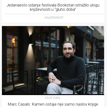
Jedanaesto izdanje festivala Bookstan istražilo ulogu
književnosti u “gluho doba”
KNJIŽEVNOST
23.07.2026.
Marc Casals: Kamen ostaje nije samo naslov knjige