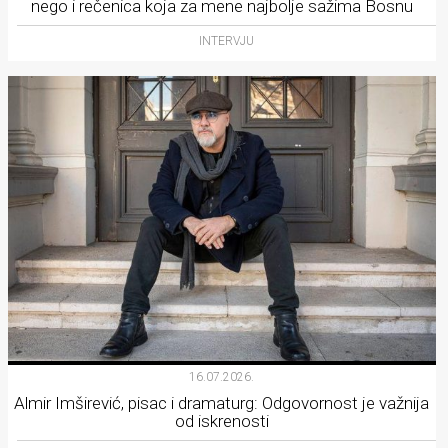
nego i rečenica koja za mene najbolje sažima Bosnu
INTERVJU
16.07.2026.
Almir Imširević, pisac i dramaturg: Odgovornost je važnija
od iskrenosti