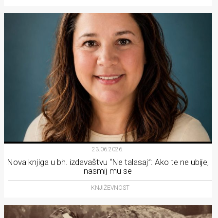
23.06.2026.
Nova knjiga u bh. izdavaštvu “Ne talasaj”: Ako te ne ubije,
nasmij mu se
KNJIŽEVNOST