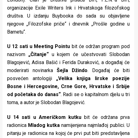
rade
organizacije Exile Writers Ink i Hrvatskoga filozofskog
društva. U izdanju Buybooka do sada su objavljene
Urban
njegove „Filozofske priče“ i dnevnik „Prošle godine u
Places
Barnetu“.
Aktivizam
U 12 sati u Meeting Pointu
bit će održan program pod
nazivom
„Čitanje“
u kojem će učestvovati Slobodan
Aktuelnosti
Blagojević, Adisa Bašić i Ferida Duraković, a događaj će
Promo
moderirati novinarka
Šejla Džindo
. Događaj će biti
posvećen antologiji
„Velika knjiga lirske poezije
About
Bosne i Hercegovine, Crne Gore, Hrvatske i Srbije
Urban
od početaka do danas“
. Radi se o kapitalnom djelu u tri
toma, a autor je Slobodan Blagojević.
Magazin
U 14 sati u Američkom kutku
bit će održana prva
radionica
Mladog kutka
namijenjena najmlađoj publici. U
pitanju je radionica na kojoj će prvi put biti predstavljena