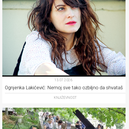
13.07.2026.
Ognjenka Lakićević: Nemoj sve tako ozbiljno da shvataš
KNJIŽEVNOST