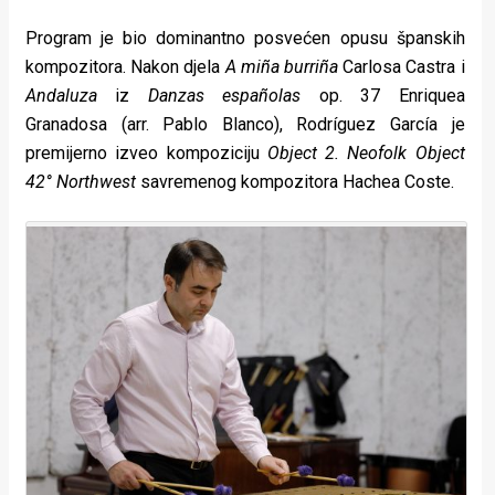
Program je bio dominantno posvećen opusu španskih
kompozitora. Nakon djela
A miña burriña
Carlosa Castra i
Andaluza
iz
Danzas españolas
op. 37 Enriquea
Granadosa (arr. Pablo Blanco), Rodríguez García je
premijerno izveo kompoziciju
Object 2. Neofolk Object
42° Northwest
savremenog kompozitora Hachea Coste.