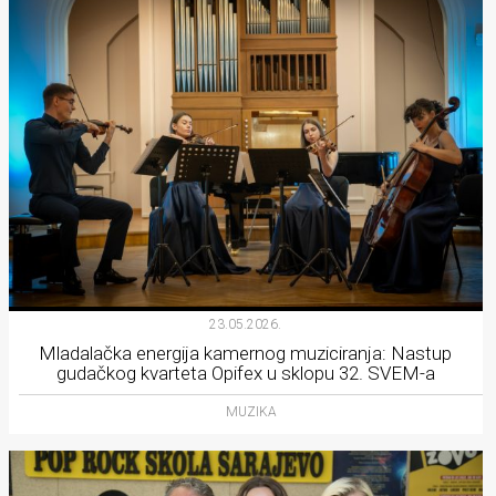
23.05.2026.
Mladalačka energija kamernog muziciranja: Nastup
gudačkog kvarteta Opifex u sklopu 32. SVEM-a
MUZIKA