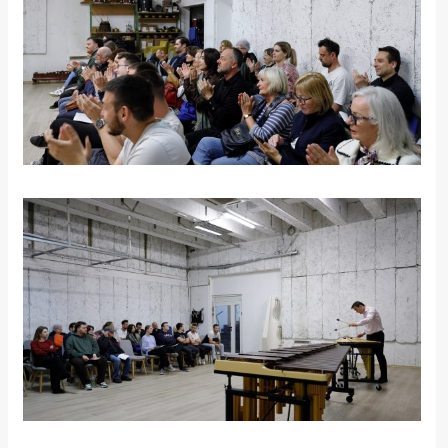
rade
Urban
Places
Aktivizam
Aktuelnosti
Promo
About
Urban
Magazin