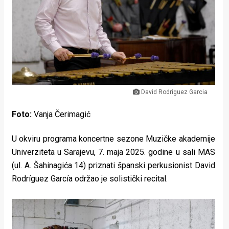
Lifestyle
Beauty
Fashion
Zdravlje
Za
David Rodriguez Garcia
stolom
Foto:
Vanja Čerimagić
Život
U okviru programa koncertne sezone Muzičke akademije
Univerziteta u Sarajevu, 7. maja 2025. godine u sali MAS
u
(ul. A. Šahinagića 14) priznati španski perkusionist David
pokretu
Rodríguez García održao je solistički recital.
Ideje
koje