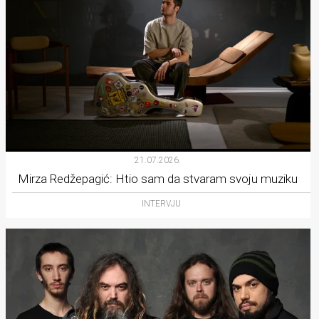
21.07.2026.
Mirza Redžepagić: Htio sam da stvaram svoju muziku
INTERVJU