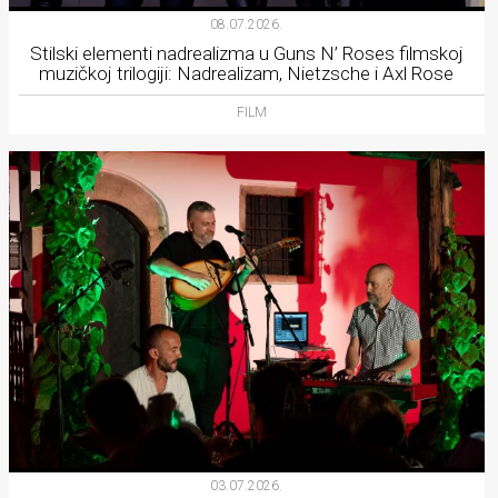
08.07.2026.
Stilski elementi nadrealizma u Guns N’ Roses filmskoj
muzičkoj trilogiji: Nadrealizam, Nietzsche i Axl Rose
FILM
03.07.2026.