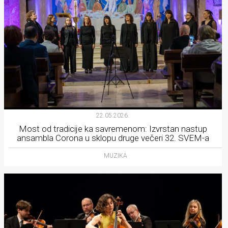
22.05.2026.
Most od tradicije ka savremenom: Izvrstan nastup
ansambla Corona u sklopu druge večeri 32. SVEM-a
MUZIKA