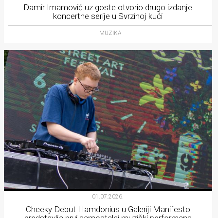
Damir Imamović uz goste otvorio drugo izdanje
koncertne serije u Svrzinoj kući
MUZIKA
01.07.2026.
Cheeky Debut Hamdonius u Galeriji Manifesto
predstavlja prvi samostalni muzički performans