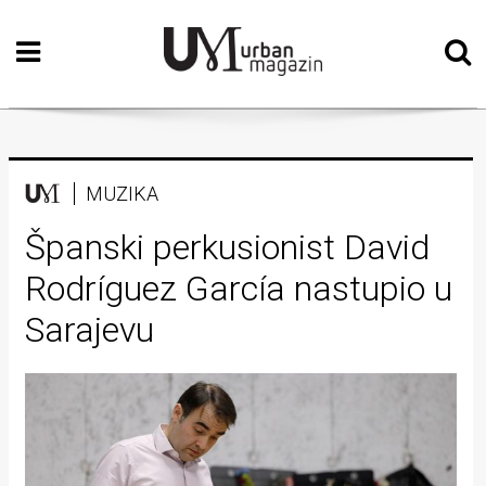
Početna
Vizualne
umjetnosti
Teatar
MUZIKA
Književnost
Španski perkusionist David
Rodríguez García nastupio u
Muzika
Sarajevu
Film
Intervju
Kolumne
Kultura