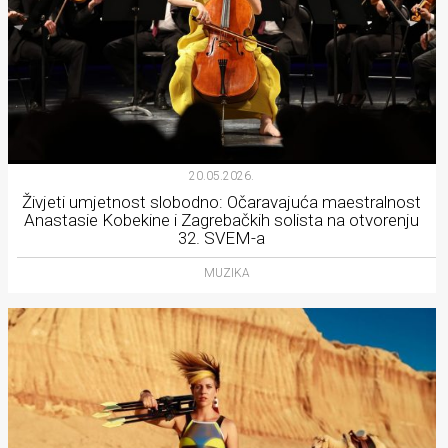
20.05.2026.
Živjeti umjetnost slobodno: Očaravajuća maestralnost
Anastasie Kobekine i Zagrebačkih solista na otvorenju
32. SVEM-a
MUZIKA