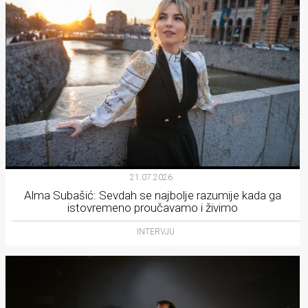
21.07.2026.
Alma Subašić: Sevdah se najbolje razumije kada ga
istovremeno proučavamo i živimo
INTERVJU