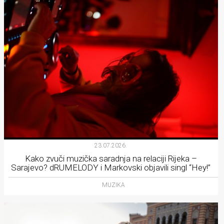
23.07.2026.
Kako zvuči muzička saradnja na relaciji Rijeka –
Sarajevo? dRUMELODY i Markovski objavili singl “Hey!”
MUZIKA