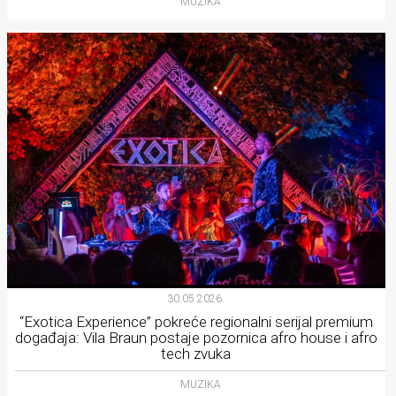
MUZIKA
30.05.2026.
“Exotica Experience” pokreće regionalni serijal premium
događaja: Vila Braun postaje pozornica afro house i afro
tech zvuka
MUZIKA