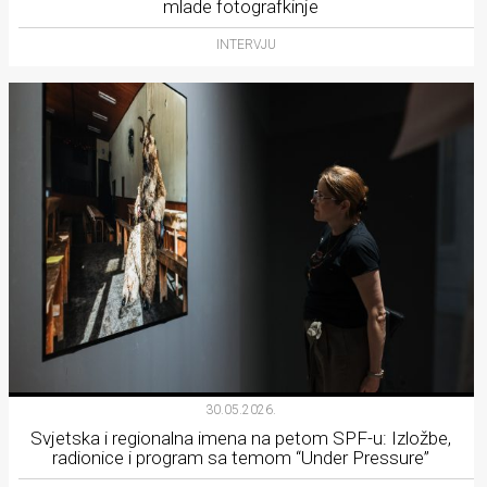
mlade fotografkinje
INTERVJU
30.05.2026.
Svjetska i regionalna imena na petom SPF-u: Izložbe,
radionice i program sa temom “Under Pressure”