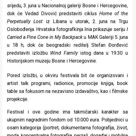
srijedu, 3. juna u Nacionalnoj galeriji Bosne i Hercegovine,
dok će Vedad Divović predstaviti ciklus
Home of the
Perpetually Lost
iz Libana u utorak, 2. juna na Trgu
Oslobođenja. Hrvatska fotografkinja Inia prikazuje seriju
I
Carried a Pine Cone in My Backpack
u MAK Galeriji 5. juna
u 18 h, dok će beogradski reditelj Stefan Đorđević
predstaviti izložbu
Wind Family
istog dana u 19:30 u
Historijskom muzeju Bosne i Hercegovine.
Pored izložbi, u okviru festivala bit će organizovani i
artist talk programi, radionice, promocije knjiga, book
table sa fokusom na nezavisno izdavaštvo, kao i filmske
projekcije.
Festival i ove godine ima takmičarski karakter sa
ukupnim nagradnim fondom od 10.000 eura. Pobjednici u
osam kategorija (portret, dokumentarna fotografija, život,
moda, konceptualna fotografija, pejzaž, događaj i mobilna