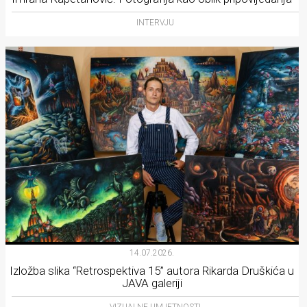
INTERVJU
14.07.2026.
Izložba slika “Retrospektiva 15” autora Rikarda Druškića u
JAVA galeriji
VIZUALNE UMJETNOSTI