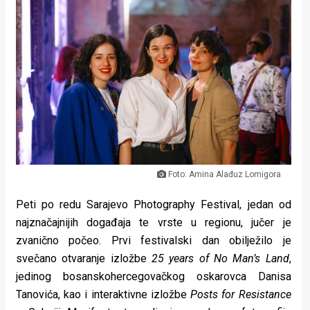
Lifestyle
Beauty
Fashion
Zdravlje
Za
stolom
Foto: Amina Alađuz Lomigora
Život
Peti po redu Sarajevo Photography Festival, jedan od
u
najznačajnijih događaja te vrste u regionu, jučer je
pokretu
zvanično počeo. Prvi festivalski dan obilježilo je
svečano otvaranje izložbe
25 years of No Man’s Land
,
Ideje
jedinog bosanskohercegovačkog oskarovca Danisa
koje
Tanovića, kao i interaktivne izložbe
Posts for Resistance