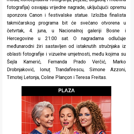
fotografija) osvajaju vrijedne nagrade, uključujući opremu
sponzora Canon i festivalske statue. Izložba finalista
takmičarskog programa bit će svečano otvorena u
četvrtak, 4. juna, u Nacionalnoj galeriji Bosne i
Hercegovine u 21:00 sat. O nagradama odlučuje
međunarodni žiri sastavljen od istaknutih stručnjaka iz
oblasti fotografije i vizuelne umjetnosti, među kojima su
Šejla Kamerić, Fernanda Prado Verčić, Marko
Drobnjaković, Ionuț Trandafirescu, Simone Azzoni,
Timotej Letonja, Coline Plançon i Teresa Freitas.