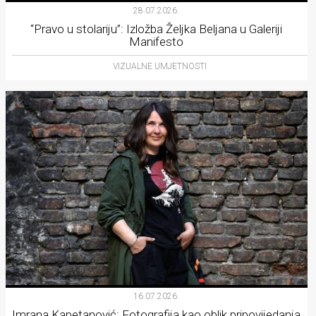
28.07.2026.
“Pravo u stolariju”: Izložba Željka Beljana u Galeriji
Manifesto
VIZUALNE UMJETNOSTI
16.07.2026.
Imrana Kapetanović: Fotografija kao oblik pripovijedanja