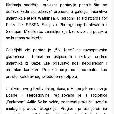
filtriranja sadržaja, projekat postavlja pitanje šta se
dešava kada se „objava” prenese u galeriju. Inicijativa
umjetnika
Petera Watkinsa
, u saradnji sa Postcards for
Palestine, SPSSA, Sarajevo Photography Festivalom i
Galerijom Manifesto, zamišljena je kao otvoreni poziv, a
ne kurirana selekcija.
Galerijski zid postao je „živi feed” sa ravnopravnim
glasovima i formatima, uključujući i radove sedam
umjetnika iz Gaze, čije prisustvo nosi neposredan i
urgentan karakter. Projekat umjetnost posmatra kao
prostor kolektivnog svjedočenja i otpora.
U okviru prvog festivalskog dana, u Historijskom muzeju
Bosne i Hercegovine realizovana je i radionica
„Darkroom”
Adila Sokolovića
, trodnevni praktični uvod u
analogni proces fotografije. Program je usmjeren na