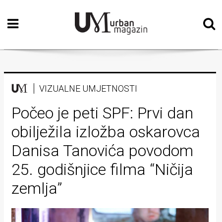
Početna
Vizualne
umjetnosti
Teatar
VIZUALNE UMJETNOSTI
Književnost
Počeo je peti SPF: Prvi dan
obilježila izložba oskarovca
Muzika
Danisa Tanovića povodom
Film
25. godišnjice filma “Ničija
Intervju
zemlja”
Kolumne
Kultura