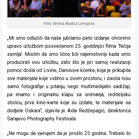
Foto: Amina Alađuz Lomigora
„Mi smo odlučili da naše jubilarno peto izdanje otvorimo
upravo izložbom posvećenom 25. godišnjici filma ‘Ničija
zemlja’. Mislim da smo lično bili najemotivniji kada smo
producirali ovu izložbu, zato što je pri samoj realizaciji
pomoć došla od Livine, Danisove kćerke, koja je prikupila
sve materijale koje vidimo u ovom prostoru, i zaista nisu
samo fotografije u pitanju, nego multimedijalni sadržaji,
pa imamo i originalnu klapu sa snimanja, rediteljsku
stolicu, prve kino-karte koje su izdate, te materijale sa
dodjele Oskara“, izjavila je Aida Redžepagić, direktorica
Sarajevo Photography Festivala.
„Ne mogu da vjerujem da je prošlo 25 godina. Trebalo bi