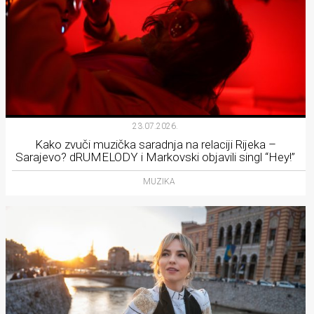
23.07.2026.
Kako zvuči muzička saradnja na relaciji Rijeka –
Sarajevo? dRUMELODY i Markovski objavili singl “Hey!”
MUZIKA