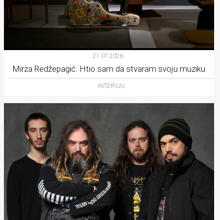
21.07.2026.
Mirza Redžepagić: Htio sam da stvaram svoju muziku
INTERVJU