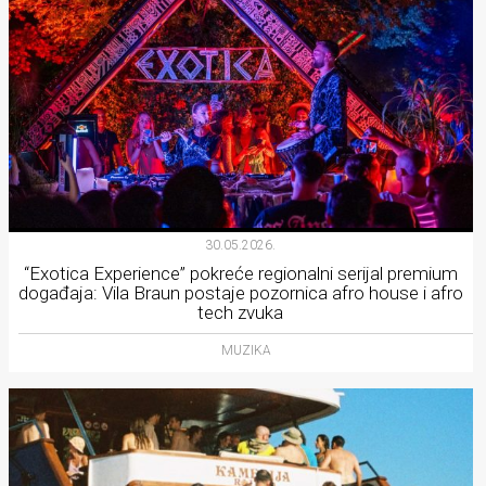
30.05.2026.
“Exotica Experience” pokreće regionalni serijal premium
događaja: Vila Braun postaje pozornica afro house i afro
tech zvuka
MUZIKA