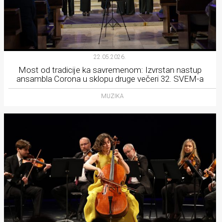
22.05.2026.
Most od tradicije ka savremenom: Izvrstan nastup
ansambla Corona u sklopu druge večeri 32. SVEM-a
MUZIKA