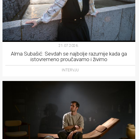
21.07.2026.
Alma Subašić: Sevdah se najbolje razumije kada ga
istovremeno proučavamo i živimo
INTERVJU