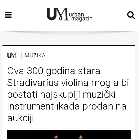
Početna
Vizualne
umjetnosti
Teatar
MUZIKA
Književnost
Ova 300 godina stara
Stradivarius violina mogla bi
Muzika
postati najskuplji muzički
Film
instrument ikada prodan na
Intervju
aukciji
Kolumne
Kultura