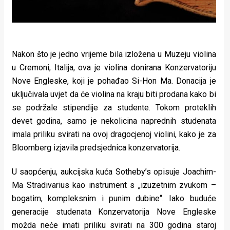
Nakon što je jedno vrijeme bila izložena u Muzeju violina
u Cremoni, Italija, ova je violina donirana Konzervatoriju
Nove Engleske, koji je pohađao Si-Hon Ma. Donacija je
uključivala uvjet da će violina na kraju biti prodana kako bi
se podržale stipendije za studente. Tokom proteklih
devet godina, samo je nekolicina naprednih studenata
imala priliku svirati na ovoj dragocjenoj violini, kako je za
Bloomberg izjavila predsjednica konzervatorija.
U saopćenju, aukcijska kuća Sotheby’s opisuje Joachim-
Ma Stradivarius kao instrument s „izuzetnim zvukom –
bogatim, kompleksnim i punim dubine“. Iako buduće
generacije studenata Konzervatorija Nove Engleske
možda neće imati priliku svirati na 300 godina staroj