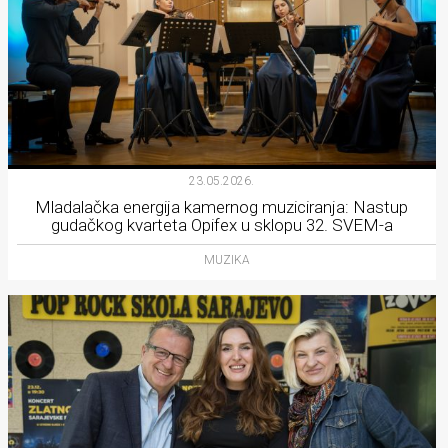
23.05.2026.
Mladalačka energija kamernog muziciranja: Nastup
gudačkog kvarteta Opifex u sklopu 32. SVEM-a
MUZIKA