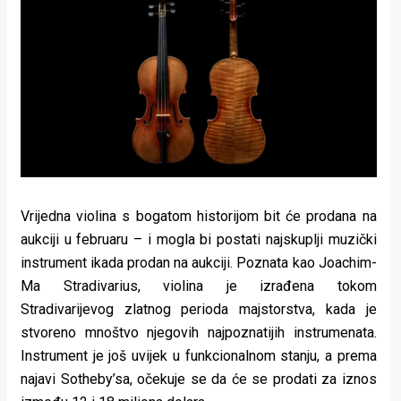
Lifestyle
Beauty
Fashion
Zdravlje
Za
stolom
Vrijedna violina s bogatom historijom bit će prodana na
Život
aukciji u februaru – i mogla bi postati najskuplji muzički
instrument ikada prodan na aukciji. Poznata kao Joachim-
u
Ma Stradivarius, violina je izrađena tokom
pokretu
Stradivarijevog zlatnog perioda majstorstva, kada je
stvoreno mnoštvo njegovih najpoznatijih instrumenata.
Ideje
Instrument je još uvijek u funkcionalnom stanju, a prema
koje
najavi Sotheby’sa, očekuje se da će se prodati za iznos