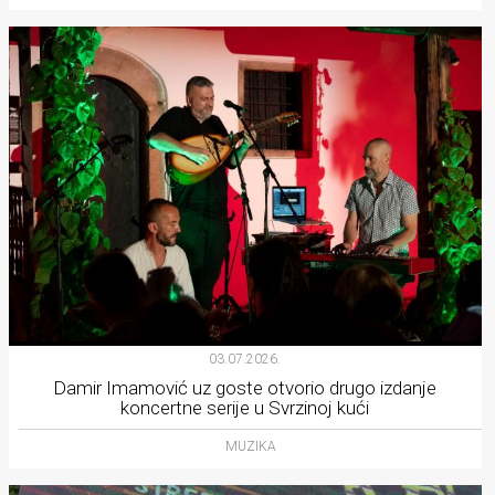
03.07.2026.
Damir Imamović uz goste otvorio drugo izdanje
koncertne serije u Svrzinoj kući
MUZIKA