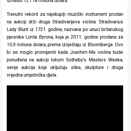
između 12 i 18 miliona dolara.
rade
Trenutni rekord za najskuplji muzički instrument prodan
Urban
na aukciji drži druga Stradivarijeva violina: Stradivarius
Places
Lady Blunt iz 1721. godine, nazvana po unuci britanskog
pjesnika Lorda Byrona, koja je 2011. godine prodana za
Aktivizam
15,9 miliona dolara, prema izvještaju iz Bloomberga. Ovo
Aktuelnosti
bi se moglo promijeniti kada Joachim-Ma violina bude
ponuđena na aukciji tokom Sotheby’s Masters Weeka,
Promo
serije aukcija koje uključuju slike, skulpture i druga
vrijedna umjetnička djela.
About
Urban
Magazin