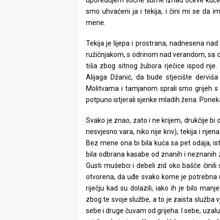
upoređujem sočne šume iznad očeve kuće, 
smo uhvaćeni ja i tekija, i čini mi se da 
mene.
Tekija je lijepa i prostrana, nadnesena nad
ružičnjakom, s odrinom nad verandom, sa 
tiša zbog sitnog žubora rječice ispod nje
Alijaga Džanić, da bude stjecište derviš
Molitvama i tamjanom sprali smo grijeh s t
potpuno istjerali sjenke mladih žena. Poneka
Svako je znao, zato i ne krijem, drukčije bi
nesvjesno vara, niko nije kriv), tekija i njen
Bez mene ona bi bila kuća sa pet odaja, is
bila odbrana kasabe od znanih i neznanih zala
Gusti mušebci i debeli zid oko bašče činili
otvorena, da uđe svako kome je potrebna ut
riječju kad su dolazili, iako ih je bilo m
zbog te svoje službe, a to je zaista služba
sebe i druge čuvam od grijeha. I sebe, uzalud j