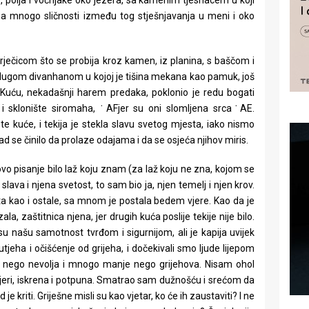
polja i voćnjake oko jezera, sa kamenim tjesnacem u koji
ima mnogo sličnosti između tog stješnjavanja u meni i oko
 rječicom što se probija kroz kamen, iz planina, s baščom i
dugom divanhanom u kojoj je tišina mekana kao pamuk, još
. Kuću, nekadašnji harem predaka, poklonio je redu bogati
a i sklonište siromaha, ˙AFjer su oni slomljena srca˙AE.
e kuće, i tekija je stekla slavu svetog mjesta, iako nismo
d se činilo da prolaze odajama i da se osjeća njihov miris.
 ovo pisanje bilo laž koju znam (za laž koju ne zna, kojom se
a slava i njena svetost, to sam bio ja, njen temelj i njen krov.
ta kao i ostale, sa mnom je postala bedem vjere. Kao da je
, zaštitnica njena, jer drugih kuća poslije tekije nije bilo.
 su našu samotnost tvrđom i sigurnijom, ali je kapija uvijek
jeha i očišćenje od grijeha, i dočekivali smo ljude lijepom
anje nego nevolja i mnogo manje nego grijehova. Nisam ohol
 vjeri, iskrena i potpuna. Smatrao sam dužnošću i srećom da
e kriti. Griješne misli su kao vjetar, ko će ih zaustaviti? I ne