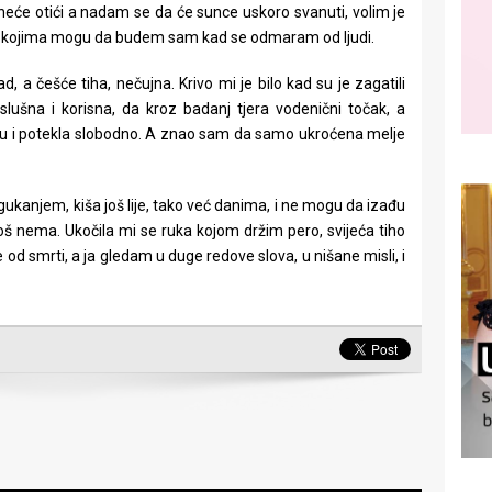
d neće otići a nadam se da će sunce uskoro svanuti, volim je
 u kojima mogu da budem sam kad se odmaram od ljudi.
d, a češće tiha, nečujna. Krivo mi je bilo kad su je zagatili
slušna i korisna, da kroz badanj tjera vodenični točak, a
avu i potekla slobodno. A znao sam da samo ukroćena melje
 gukanjem, kiša još lije, tako već danima, i ne mogu da izađu
još nema. Ukočila mi se ruka kojom držim pero, svijeća tiho
 od smrti, a ja gledam u duge redove slova, u nišane misli, i