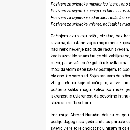
Pozivam za svjedoka mastionicu i pero i ono 
rade
Pozivam za svjedoka nesigurnu tamu sumraka i
Urban
Pozivam za svjedoka sudnji dan, i dušu što s
Pozivam za svjedoka vrijeme, početak i svršet
Places
Počinjem ovu svoju priču, nizašto, bez kori
Aktivizam
razuma, da ostane zapis moj o meni, zap
naći neko rješenje kad bude račun sveden, 
Aktuelnosti
kao izazov. Ne znam šta će biti zabilježeno,
meni, pa se više neće gubiti u kovitlacima ma
Promo
moći da vidim sebe kakav postajem, to čudo
About
bio ono što sam sad. Svjestan sam da pišem
zbog suđenja koje otpočinjem, a sve sam ja
Urban
pošteno koliko mogu, koliko iko može, j
iskrenost je uvjerenost da govorimo istinu
Magazin
slažu se među sobom.
Ime mi je Ahmed Nurudin, dali su mi ga 
poslije dugog niza godina što su prirasle
svjetlo vjere to je oholost koju nisam ni os