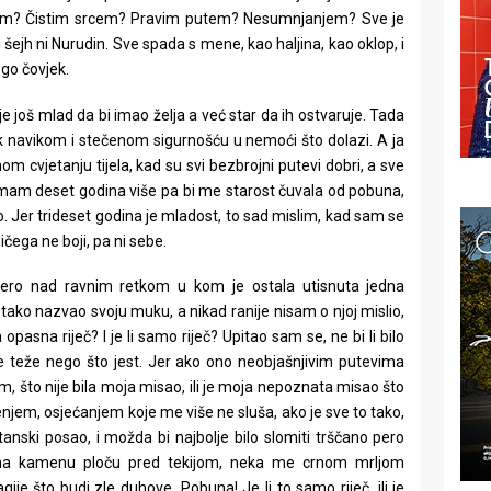
om? Čistim srcem? Pravim putem? Nesumnjanjem? Sve je
šejh ni Nurudin. Sve spada s mene, kao haljina, kao oklop, i
 go čovjek.
e još mlad da bi imao želja a već star da ih ostvaruje. Tada
k navikom i stečenom sigurnošću u nemoći što dolazi. A ja
nom cvjetanju tijela, kad su svi bezbrojni putevi dobri, a sve
 nemam deset godina više pa bi me starost čuvala od pobuna,
o. Jer trideset godina je mladost, to sad mislim, kad sam se
ičega ne boji, pa ni sebe.
pero nad ravnim retkom u kom je ostala utisnuta jedna
tako nazvao svoju muku, a nikad ranije nisam o njoj mislio,
asna riječ? I je li samo riječ? Upitao sam se, ne bi li bilo
de teže nego što jest. Jer ako ono neobjašnjivim putevima
m, što nije bila moja misao, ili je moja nepoznata misao što
njem, osjećanjem koje me više ne sluša, ako je sve to tako,
tanski posao, i možda bi najbolje bilo slomiti trščano pero
it na kamenu ploču pred tekijom, neka me crnom mrljom
je što budi zle duhove. Pobuna! Je li to samo riječ, ili je