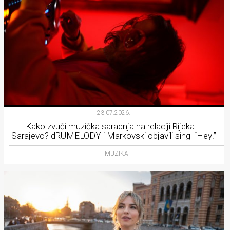
23.07.2026.
Kako zvuči muzička saradnja na relaciji Rijeka –
Sarajevo? dRUMELODY i Markovski objavili singl “Hey!”
MUZIKA