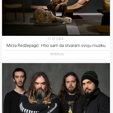
21.07.2026.
Mirza Redžepagić: Htio sam da stvaram svoju muziku
INTERVJU