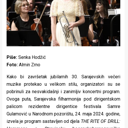
Lifestyle
Beauty
Fashion
Zdravlje
Za
Piše:
Senka Hodžić
stolom
Foto:
Almin Zrno
Život
Kako bi završetak jubilarnih 30. Sarajevskih večeri
muzike protekao u velikom stilu, organizatori su se
u
pobrinuli za nesvakidašnji i zanimljiv koncertni program.
pokretu
Ovoga puta, Sarajevska filharmonija pod dirigentskom
palicom rezidentne dirigentice festivala Samre
Ideje
Gulamović u Narodnom pozorištu, 24. maja 2024. godine,
koje
izvela je program sastavljen od djela
THE RITE OF DRILL: