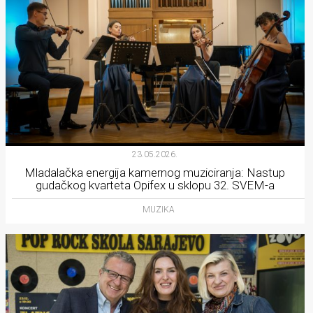
23.05.2026.
Mladalačka energija kamernog muziciranja: Nastup
gudačkog kvarteta Opifex u sklopu 32. SVEM-a
MUZIKA