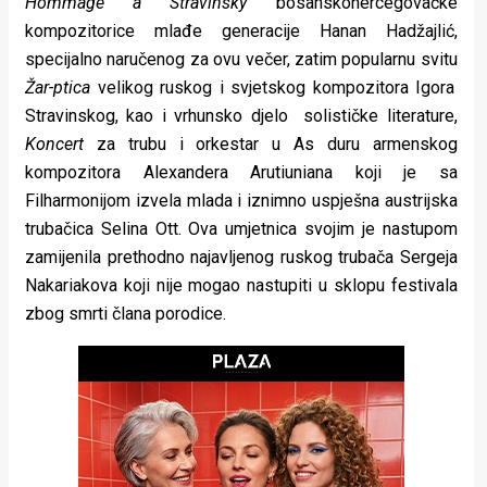
Hommage a Stravinsky
bosanskohercegovačke
rade
kompozitorice mlađe generacije Hanan Hadžajlić,
specijalno naručenog za ovu večer, zatim popularnu svitu
Urban
Žar-ptica
velikog ruskog i svjetskog kompozitora Igora
Places
Stravinskog, kao i vrhunsko djelo solističke literature,
Koncert
za trubu i orkestar u As duru armenskog
Aktivizam
kompozitora Alexandera Arutiuniana koji je sa
Aktuelnosti
Filharmonijom izvela mlada i iznimno uspješna austrijska
trubačica Selina Ott. Ova umjetnica svojim je nastupom
Promo
zamijenila prethodno najavljenog ruskog trubača Sergeja
About
Nakariakova koji nije mogao nastupiti u sklopu festivala
zbog smrti člana porodice.
Urban
Magazin