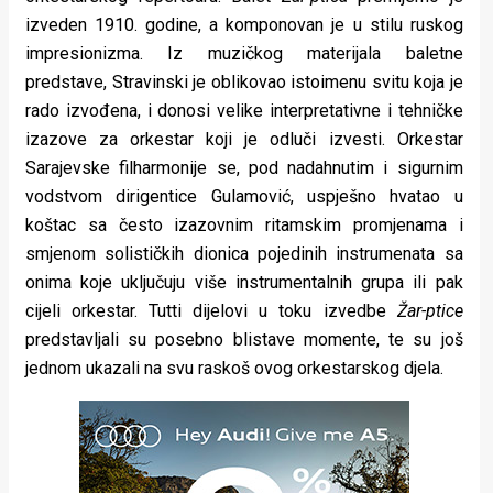
izveden 1910. godine, a komponovan je u stilu ruskog
impresionizma. Iz muzičkog materijala baletne
predstave, Stravinski je oblikovao istoimenu svitu koja je
rado izvođena, i donosi velike interpretativne i tehničke
izazove za orkestar koji je odluči izvesti. Orkestar
Sarajevske filharmonije se, pod nadahnutim i sigurnim
vodstvom dirigentice Gulamović, uspješno hvatao u
koštac sa često izazovnim ritamskim promjenama i
smjenom solističkih dionica pojedinih instrumenata sa
onima koje uključuju više instrumentalnih grupa ili pak
cijeli orkestar. Tutti dijelovi u toku izvedbe
Žar-ptice
predstavljali su posebno blistave momente, te su još
jednom ukazali na svu raskoš ovog orkestarskog djela.