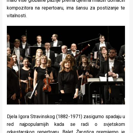
malo više globalne pažnje prema djelima mladih domaćih
kompozitora na repertoaru, ima šansu za postizanje te
vitalnosti.
Djela Igora Stravinskog (1882-1971) zasigurno spadaju u
red najpopularnijih kada se radi o svjetskom
orkestarskog repertoaru. Balet
Žar-ptica
premijerno je