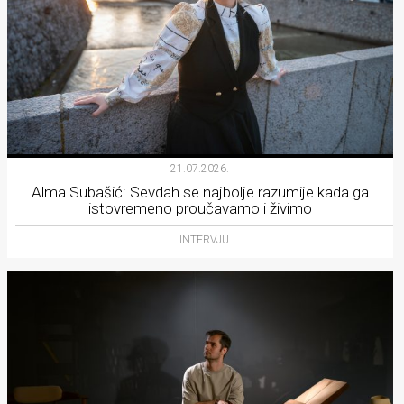
21.07.2026.
Alma Subašić: Sevdah se najbolje razumije kada ga
istovremeno proučavamo i živimo
INTERVJU