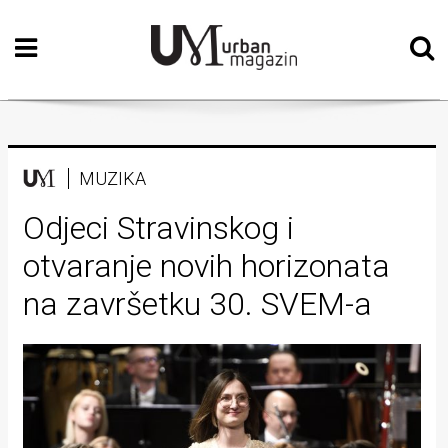
Početna
Vizualne
umjetnosti
Teatar
MUZIKA
Književnost
Odjeci Stravinskog i
otvaranje novih horizonata
Muzika
na završetku 30. SVEM-a
Film
Intervju
Kolumne
Kultura