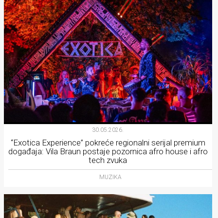
30.05.2026.
“Exotica Experience” pokreće regionalni serijal premium
događaja: Vila Braun postaje pozornica afro house i afro
tech zvuka
MUZIKA