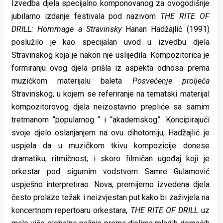
Izvedba djela specijalno komponovanog za ovogodišnje
jubilarno izdanje festivala pod nazivom
THE RITE OF
DRILL: Hommage a Stravinsky
Hanan Hadžajlić (1991)
poslužilo je kao specijalan uvod u izvedbu djela
Stravinskog koja je nakon nje uslijedila. Kompozitorica je
formiranju ovog djela prišla iz aspekta odnosa prema
muzičkom materijalu baleta
Posvećenje proljeća
Stravinskog, u kojem se referiranje na tematski materijal
kompozitorovog djela neizostavno prepliće sa samim
tretmanom “popularnog “ i “akademskog”. Koncipirajući
svoje djelo oslanjanjem na ovu dihotomiju, Hadžajlić je
uspjela da u muzičkom tkivu kompozicije donese
dramatiku, ritmičnost, i skoro filmičan ugođaj koji je
orkestar pod sigurnim vodstvom Samre Gulamović
uspješno interpretirao. Nova, premijerno izvedena djela
često prolaze težak i neizvjestan put kako bi zaživjela na
koncertnom repertoaru orkestara,
THE RITE OF DRILL
uz