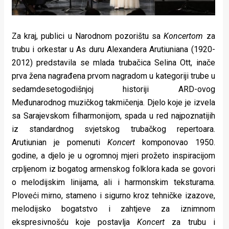
Za kraj, publici u Narodnom pozorištu sa
Koncertom
za
trubu i orkestar u As duru Alexandera Arutiuniana (1920-
2012) predstavila se mlada trubačica Selina Ott, inače
prva žena nagrađena prvom nagradom u kategoriji trube u
sedamdesetogodišnjoj historiji ARD-ovog
Međunarodnog muzičkog takmičenja. Djelo koje je izvela
sa Sarajevskom filharmonijom, spada u red najpoznatijih
iz standardnog svjetskog trubačkog repertoara.
Arutiunian je pomenuti
Koncert
komponovao 1950.
godine, a djelo je u ogromnoj mjeri prožeto inspiracijom
crpljenom iz bogatog armenskog folklora kada se govori
o melodijskim linijama, ali i harmonskim teksturama.
Ploveći mirno, stameno i sigurno kroz tehničke izazove,
melodijsko bogatstvo i zahtjeve za iznimnom
ekspresivnošću koje postavlja
Koncert
za trubu i