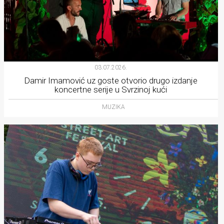
03.07.2026.
Damir Imamović uz goste otvorio drugo izdanje
koncertne serije u Svrzinoj kući
MUZIKA