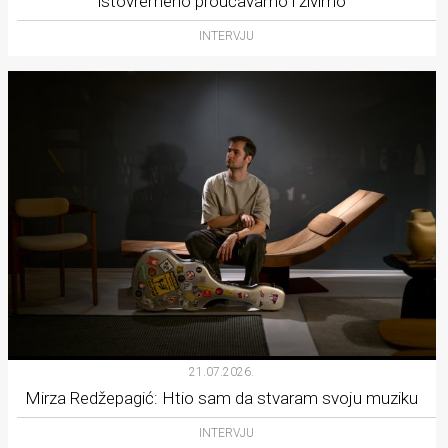
istovremeno proučavamo i živimo
INTERVJU
21.07.2026.
Mirza Redžepagić: Htio sam da stvaram svoju muziku
INTERVJU