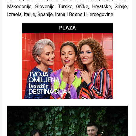
rade
Makedonije, Slovenije, Turske, Grčke, Hrvatske, Srbije,
Izraela, Italije, Španije, Irana i Bosne i Hercegovine.
Urban
Places
Aktivizam
Aktuelnosti
Promo
About
Urban
Magazin