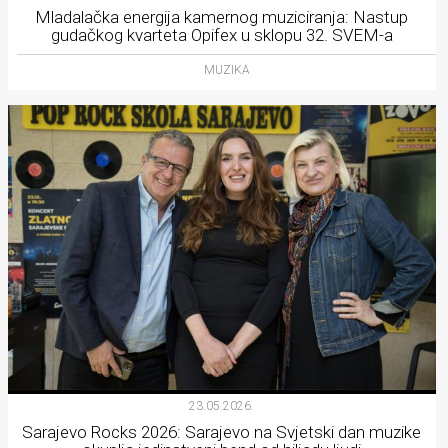
Mladalačka energija kamernog muziciranja: Nastup
gudačkog kvarteta Opifex u sklopu 32. SVEM-a
MUZIKA
23.05.2026.
Sarajevo Rocks 2026: Sarajevo na Svjetski dan muzike