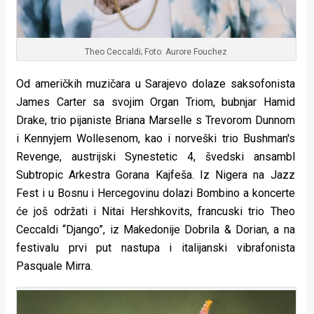
Theo Ceccaldi; Foto: Aurore Fouchez
Od američkih muzičara u Sarajevo dolaze saksofonista
James Carter sa svojim Organ Triom, bubnjar Hamid
Drake, trio pijaniste Briana Marselle s Trevorom Dunnom
i Kennyjem Wollesenom, kao i norveški trio Bushman's
Revenge, austrijski Synestetic 4, švedski ansambl
Subtropic Arkestra Gorana Kajfeša. Iz Nigera na Jazz
Fest i u Bosnu i Hercegovinu dolazi Bombino a koncerte
će još održati i Nitai Hershkovits, francuski trio Theo
Ceccaldi “Django”, iz Makedonije Dobrila & Dorian, a na
festivalu prvi put nastupa i italijanski vibrafonista
Pasquale Mirra.