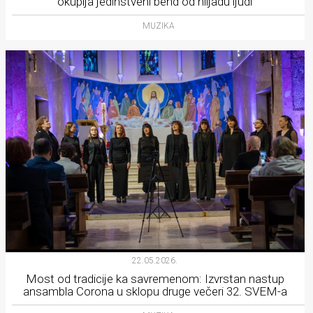
okuplja jedinstveni bend od hiljadu ljudi
MUZIKA
22.05.2026.
Most od tradicije ka savremenom: Izvrstan nastup
ansambla Corona u sklopu druge večeri 32. SVEM-a