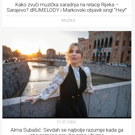
Kako zvuči muzička saradnja na relaciji Rijeka –
Sarajevo? dRUMELODY i Markovski objavili singl “Hey!”
MUZIKA
21.07.2026.
Alma Subašić: Sevdah se najbolje razumije kada ga