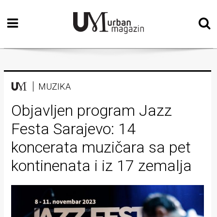
Početna
Vizualne
umjetnosti
Teatar
MUZIKA
Književnost
Objavljen program Jazz
Festa Sarajevo: 14
Muzika
koncerata muzičara sa pet
Film
kontinenata i iz 17 zemalja
Intervju
Kolumne
Kultura