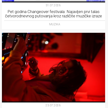
31.07.2026.
Pet godina Changeover festivala: Najavljen prvi talas
četvorodnevnog putovanja kroz različite muzičke izraze
MUZIKA
23.07.2026.