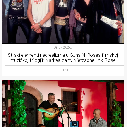
08.07.2026.
Stilski elementi nadrealizma u Guns N’ Roses filmskoj
muzičkoj trilogiji: Nadrealizam, Nietzsche i Axl Rose
FILM