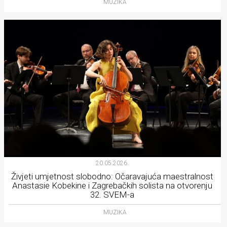
MUZIKA
20.05.2026.
Živjeti umjetnost slobodno: Očaravajuća maestralnost
Anastasie Kobekine i Zagrebačkih solista na otvorenju
32. SVEM-a
MUZIKA