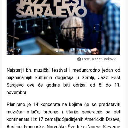
Lifestyle
Beauty
Fashion
Zdravlje
Za
Foto: Dženat Dreković
stolom
Najstariji bh. muzički festival i međunarodno jedan od
Život
najznačajnijih kulturnih događaja u zemlji, Jazz Fest
Sarajevo ove će godine biti održan od 8. do 11.
u
novembra.
pokretu
Planirano je 14 koncerata na kojima će se predstaviti
Ideje
muzičari mlađe, srednje i starije generacije sa pet
kontinenata i iz 17 zemalja: Sjedinjenih Američkih Država,
koje
Austrije, Francuske, Norveške, Švedske, Nigera, Sjeverne