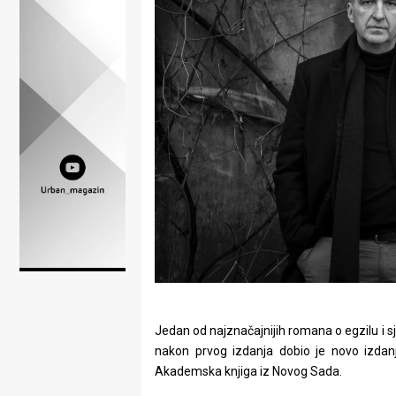
Lifestyle
Beauty
Fashion
Zdravlje
Za
stolom
Život
u
pokretu
Jedan od najznačajnijih romana o egzilu i 
Ideje
nakon prvog izdanja dobio je novo izdanj
Akademska knjiga iz Novog Sada.
koje