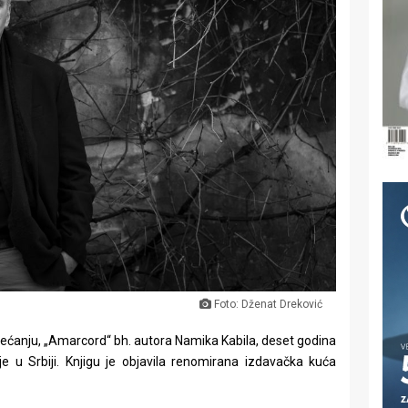
Foto: Dženat Dreković
sjećanju, „Amarcord“ bh. autora Namika Kabila, deset godina
e u Srbiji. Knjigu je objavila renomirana izdavačka kuća