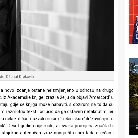
oto: Dženat Dreković
da novo izdanje ostane neizmijenjeno u odnosu na drugo
ć iz Akademske knjige izrazila želju da objavi ‘Amarcord’ u
o pitaju gdje se knjiga može nabaviti, s obzirom na to da su
 razmotrio tekst i odlučio da ga ostavim netaknutim, jer
u neki kritičari nazvali mojom ‘trebinjskom’ ili ‘zavičajnom
ćnik’. Deset godina nije malo, ali svaka promjena značila bi
je stoji kao autentičan izraz onoga što sam tada osjećao i