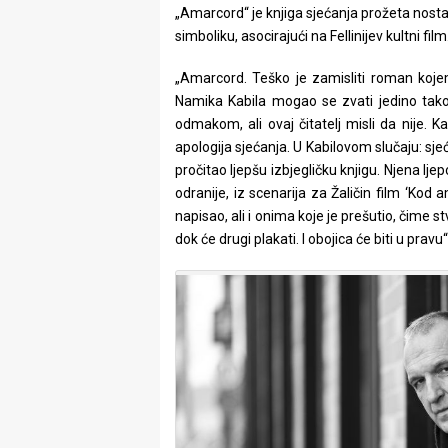
„Amarcord“ je knjiga sjećanja prožeta nost
rade
simboliku, asocirajući na Fellinijev kultni film
Urban
„Amarcord. Teško je zamisliti roman kojem 
Places
Namika Kabila mogao se zvati jedino tako
odmakom, ali ovaj čitatelj misli da nije. 
Aktivizam
apologija sjećanja. U Kabilovom slučaju: sjeć
pročitao ljepšu izbjegličku knjigu. Njena lj
Aktuelnosti
odranije, iz scenarija za Žaličin film ‘Kod 
napisao, ali i onima koje je prešutio, čime st
Promo
dok će drugi plakati. I obojica će biti u pravu
About
Urban
Magazin