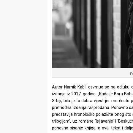
F
Autor Namik Kabil osvrnuo se na odluku 
izdanje iz 2017. godine: „Kada je Bora Babi
Srbiji, bila je to dobra vijest jer me čest
prethodna izdanja rasprodana. Ponovno sam
predstavlja hronološko polazište onog što s
trilogijom’, uz romane ‘Isijavanje’ i ‘Besku
ponovno pisanje knjige, a ovaj tekst i dal