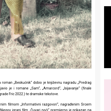
 Za roman „Beskućnik“ dobio je književnu nagradu „Predrag
avio je i romane „Sam“, „Amarcord“, „Isijavanje“ (finale
agrade Fric 2022.) te dramske tekstove.
nim filmom „Informativni razgovori“, nagrađenim Srcem
Njegov igrani film „Čuvari noći“ premijerno je prikazan na