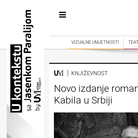
Početna
Vizualne
umjetnosti
VIZUALNE UMJETNOSTI
TEA
Teatar
Književnost
KNJIŽEVNOST
Muzika
Novo izdanje roma
Film
Kabila u Srbiji
Intervju
Kolumne
Kultura