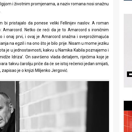
algijom i životnim promjenama, a naziv romana nosi snažnu
.
bi pristajalo da ponese veliki Fellinijev naslov. A roman
: Amarcord. Netko će reći da je to Amarcord s ironičnim
Kao i onaj prvi, i ovaj je Amarcord snažna i sveprožimajuća
anja na egzil i na ono što je bilo prije. Nisam u mome jeziku
epota je u jednostavnosti, kakvu u Namika Kabila poznajemo i
amidže Idriza’. On savršeno vlada detaljem, riječima koje je
vara takvu čaroliju priče da će se istoj rečenici jedan smijati,
“, zapisao je o knjizi Miljenko Jergović.