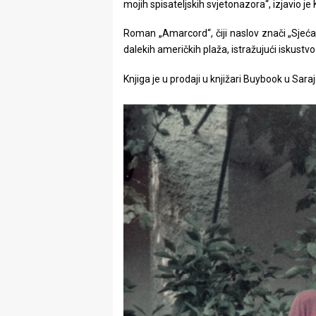
mojih spisateljskih svjetonazora“, izjavio j
Roman „Amarcord“, čiji naslov znači „Sjeća
dalekih američkih plaža, istražujući iskustvo 
Knjiga je u prodaji u knjižari Buybook u Sara