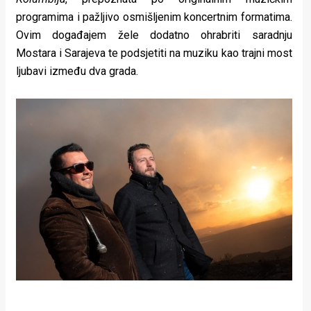
rade
programima i pažljivo osmišljenim koncertnim formatima.
Ovim događajem žele dodatno ohrabriti saradnju
Urban
Mostara i Sarajeva te podsjetiti na muziku kao trajni most
Places
ljubavi između dva grada.
Aktivizam
Aktuelnosti
Promo
About
Urban
Magazin