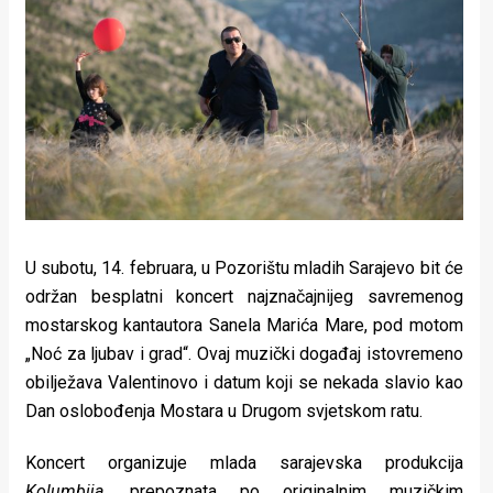
Lifestyle
Beauty
Fashion
Zdravlje
Za
stolom
U subotu, 14. februara, u Pozorištu mladih Sarajevo bit će
Život
održan besplatni koncert
najznačajnijeg savremenog
mostarskog kantautora
Sanela Marića Mare, pod motom
u
„Noć za ljubav i grad“. Ovaj muzički događaj istovremeno
pokretu
obilježava Valentinovo i datum koji se nekada slavio kao
Dan oslobođenja Mostara u Drugom svjetskom ratu.
Ideje
Koncert organizuje mlada sarajevska produkcija
koje
Kolumbija
, prepoznata po originalnim muzičkim