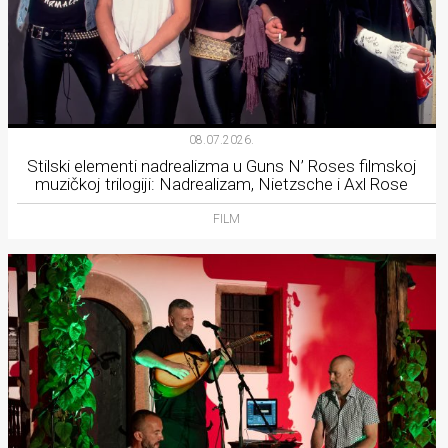
08.07.2026.
Stilski elementi nadrealizma u Guns N’ Roses filmskoj
muzičkoj trilogiji: Nadrealizam, Nietzsche i Axl Rose
FILM