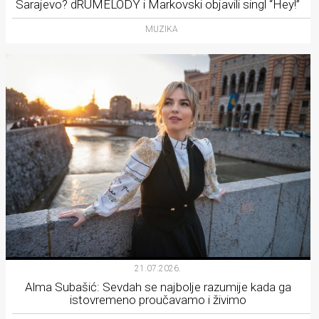
Sarajevo? dRUMELODY i Markovski objavili singl “Hey!”
MUZIKA
21.07.2026.
Alma Subašić: Sevdah se najbolje razumije kada ga
istovremeno proučavamo i živimo