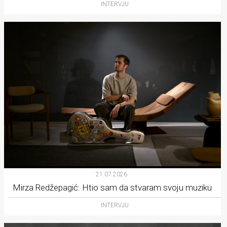
INTERVJU
21.07.2026.
Mirza Redžepagić: Htio sam da stvaram svoju muziku
INTERVJU