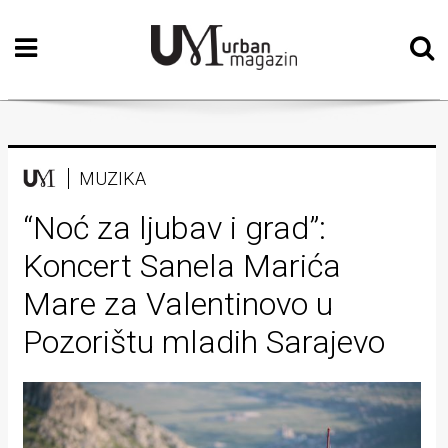
Početna
Vizualne
umjetnosti
Teatar
MUZIKA
Književnost
“Noć za ljubav i grad”:
Koncert Sanela Marića
Muzika
Mare za Valentinovo u
Film
Pozorištu mladih Sarajevo
Intervju
Kolumne
Kultura