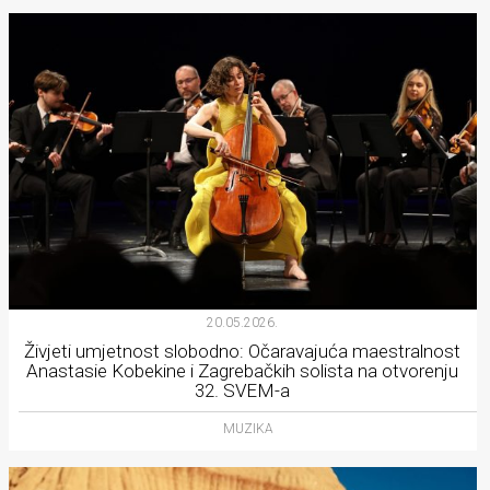
20.05.2026.
Živjeti umjetnost slobodno: Očaravajuća maestralnost
Anastasie Kobekine i Zagrebačkih solista na otvorenju
32. SVEM-a
MUZIKA