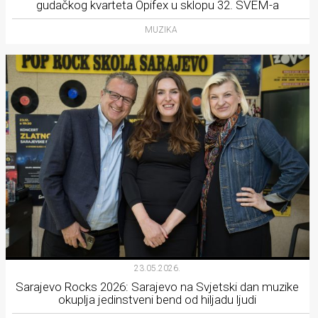
gudačkog kvarteta Opifex u sklopu 32. SVEM-a
MUZIKA
23.05.2026.
Sarajevo Rocks 2026: Sarajevo na Svjetski dan muzike
okuplja jedinstveni bend od hiljadu ljudi