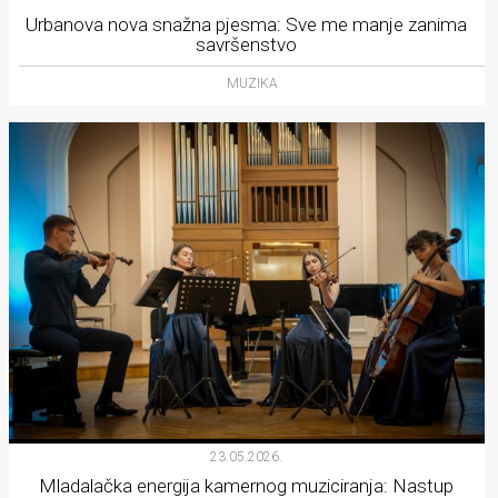
Urbanova nova snažna pjesma: Sve me manje zanima
savršenstvo
MUZIKA
23.05.2026.
Mladalačka energija kamernog muziciranja: Nastup