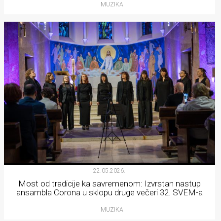
MUZIKA
22.05.2026.
Most od tradicije ka savremenom: Izvrstan nastup
ansambla Corona u sklopu druge večeri 32. SVEM-a
MUZIKA