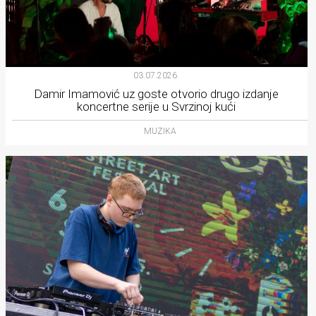
03.07.2026.
Damir Imamović uz goste otvorio drugo izdanje
koncertne serije u Svrzinoj kući
MUZIKA