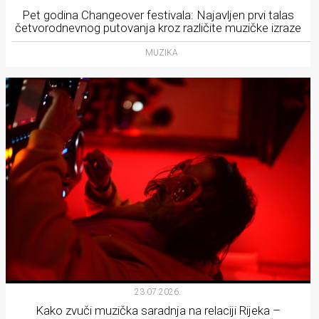
Pet godina Changeover festivala: Najavljen prvi talas
četvorodnevnog putovanja kroz različite muzičke izraze
MUZIKA
23.07.2026.
Kako zvuči muzička saradnja na relaciji Rijeka –