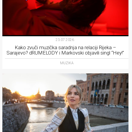
23.07.2026.
Kako zvuči muzička saradnja na relaciji Rijeka –
Sarajevo? dRUMELODY i Markovski objavili singl “Hey!”
MUZIKA