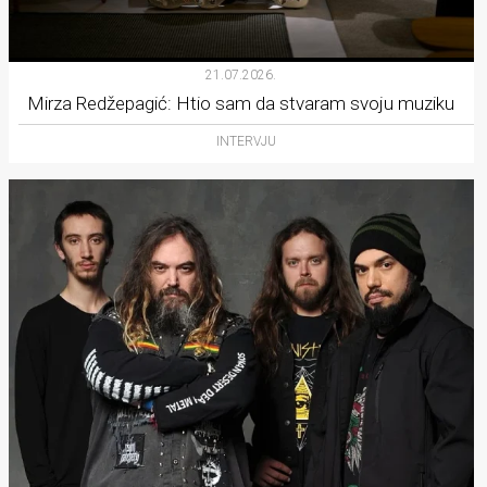
21.07.2026.
Mirza Redžepagić: Htio sam da stvaram svoju muziku
INTERVJU