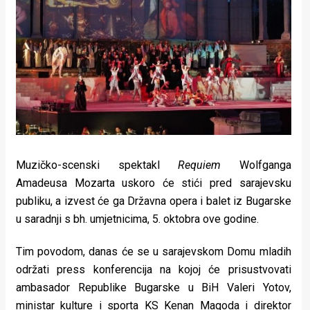
Lifestyle
Beauty
Fashion
Zdravlje
Za
stolom
Muzičko-scenski spektakl
Requiem
Wolfganga
Život
Amadeusa Mozarta uskoro će stići pred sarajevsku
publiku, a izvest će ga Državna opera i balet iz Bugarske
u
u saradnji s bh. umjetnicima, 5. oktobra ove godine.
pokretu
Tim povodom, danas će se u sarajevskom Domu mladih
Ideje
održati press konferencija na kojoj će prisustvovati
ambasador Republike Bugarske u BiH Valeri Yotov,
koje
ministar kulture i sporta KS Kenan Magoda i direktor