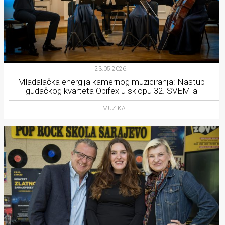
23.05.2026.
Mladalačka energija kamernog muziciranja: Nastup
gudačkog kvarteta Opifex u sklopu 32. SVEM-a
MUZIKA