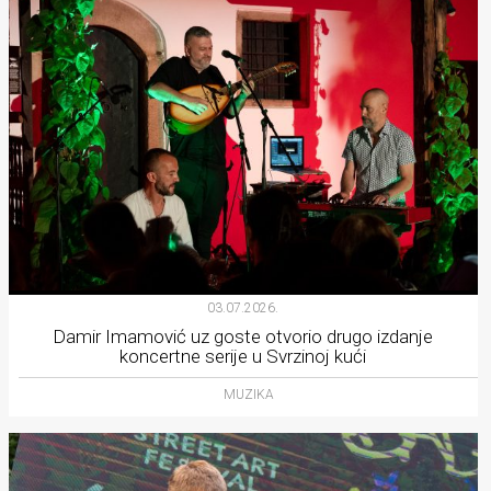
03.07.2026.
Damir Imamović uz goste otvorio drugo izdanje
koncertne serije u Svrzinoj kući
MUZIKA