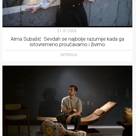
21.07.2026.
Alma Subašić: Sevdah se najbolje razumije kada ga
istovremeno proučavamo i živimo
INTERVJU