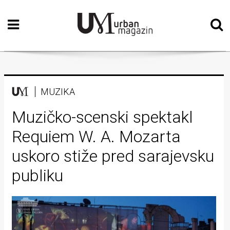
Početna
Vizualne
umjetnosti
Teatar
MUZIKA
Književnost
Muzičko-scenski spektakl
Requiem W. A. Mozarta
Muzika
uskoro stiže pred sarajevsku
Film
publiku
Intervju
Kolumne
Kultura