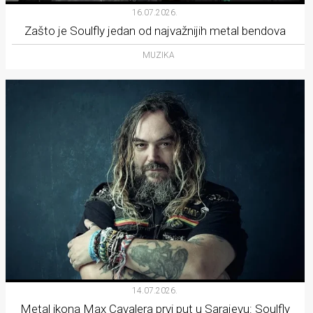
16.07.2026.
Zašto je Soulfly jedan od najvažnijih metal bendova
MUZIKA
14.07.2026.
Metal ikona Max Cavalera prvi put u Sarajevu: Soulfly