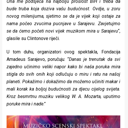
Ona me podsjeća na najbolju prošlost BiH i treba da
bude truba koja doziva vašu budućnost. Ovdje, u zoru
novog milenijuma, sjetimo se da je vijek koji ostaje za
nama počeo zvucima pucnjave u Sarajevu. Zavjetujmo
se da ćemo početi novi vijek muzikom mira u Sarajevu
“,
glasile su Clintonove riječi.
U tom duhu, organizatori ovog spektakla, Fondacija
Amadeus Sarajevo, poručuju: “
Danas je trenutak da svi
zajedno učinimo veliki napor kako bi naša poruka mira
stigla do svih onih koji odlučuju o miru i ratu na našoj
planeti. Pokažimo i dokažimo da možemo učiniti makar i
mali korak ka boljoj budućnosti za djecu cijelog svijeta.
Kroz besmrtnu muziku velikog W. A. Mozarta, uputimo
poruke mira i nade
.”