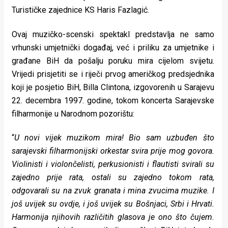
rade
Turističke zajednice KS Haris Fazlagić.
Urban
Ovaj muzičko-scenski spektakl predstavlja ne samo
vrhunski umjetnički događaj, već i priliku za umjetnike i
Places
građane BiH da pošalju poruku mira cijelom svijetu.
Aktivizam
Vrijedi prisjetiti se i riječi prvog američkog predsjednika
koji je posjetio BiH, Billa Clintona, izgovorenih u Sarajevu
Aktuelnosti
22. decembra 1997. godine, tokom koncerta Sarajevske
Promo
filharmonije u Narodnom pozorištu:
About
“
U novi vijek muzikom mira! Bio sam uzbuđen što
sarajevski filharmonijski orkestar svira prije mog govora.
Urban
Violinisti i violončelisti, perkusionisti i flautisti svirali su
Magazin
zajedno prije rata, ostali su zajedno tokom rata,
odgovarali su na zvuk granata i mina zvucima muzike. I
još uvijek su ovdje, i još uvijek su Bošnjaci, Srbi i Hrvati.
Harmonija njihovih različitih glasova je ono što čujem.