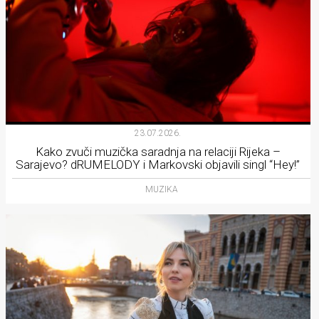
23.07.2026.
Kako zvuči muzička saradnja na relaciji Rijeka –
Sarajevo? dRUMELODY i Markovski objavili singl “Hey!”
MUZIKA