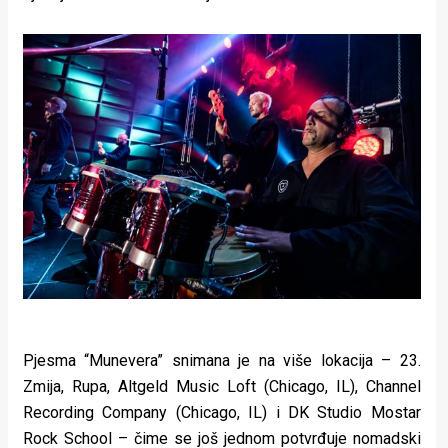
rade
Urban
Places
Aktivizam
Aktuelnosti
Promo
About
Urban
Magazin
Pjesma “Munevera” snimana je na više lokacija – 23.
Zmija, Rupa, Altgeld Music Loft (Chicago, IL), Channel
Recording Company (Chicago, IL) i DK Studio Mostar
Rock School – čime se još jednom potvrđuje nomadski