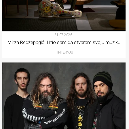
21.07.2026.
Mirza Redžepagić: Htio sam da stvaram svoju muziku
INTERVJU