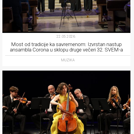
22.05.2026.
Most od tradicije ka savremenom: Izvrstan nastup
ansambla Corona u sklopu druge večeri 32. SVEM-a
MUZIKA