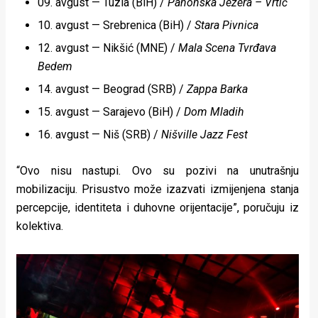
09. avgust — Tuzla (BiH) /
Panonska Jezera – Vrtić
10. avgust — Srebrenica (BiH) /
Stara Pivnica
12. avgust — Nikšić (MNE) /
Mala Scena Tvrđava
Bedem
14. avgust — Beograd (SRB) /
Zappa Barka
15. avgust — Sarajevo (BiH) /
Dom Mladih
16. avgust — Niš (SRB) /
Nišville Jazz Fest
“Ovo nisu nastupi. Ovo su pozivi na unutrašnju
mobilizaciju. Prisustvo može izazvati izmijenjena stanja
percepcije, identiteta i duhovne orijentacije”, poručuju iz
kolektiva.