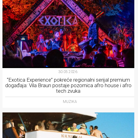
30.05.2026.
“Exotica Experience” pokreće regionalni serijal premium
događaja: Vila Braun postaje pozornica afro house i afro
tech zvuka
MUZIKA