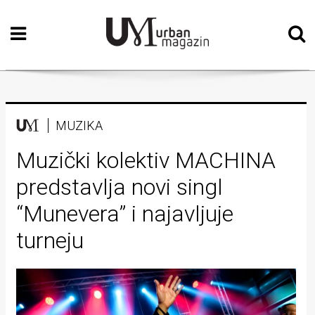
Početna
Vizualne
umjetnosti
Teatar
MUZIKA
Književnost
Muzički kolektiv MACHINA
predstavlja novi singl
Muzika
“Munevera” i najavljuje
Film
turneju
Intervju
Kolumne
Kultura