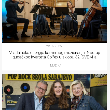
23.05.2026.
Mladalačka energija kamernog muziciranja: Nastup
gudačkog kvarteta Opifex u sklopu 32. SVEM-a
MUZIKA