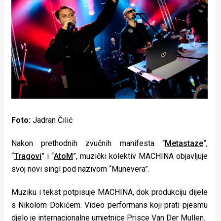
Lifestyle
Beauty
Fashion
Zdravlje
Za
stolom
Foto:
Jadran Čilić
Život
Nakon prethodnih zvučnih manifesta “
Metastaze
”,
u
“
Tragovi
” i “
AtoM
”, muzički kolektiv MACHINA objavljuje
pokretu
svoj novi singl pod nazivom “Munevera”.
Ideje
Muziku i tekst potpisuje MACHINA, dok produkciju dijele
s Nikolom Dokićem. Video performans koji prati pjesmu
koje
djelo je internacionalne umjetnice Prisce Van Der Mullen.