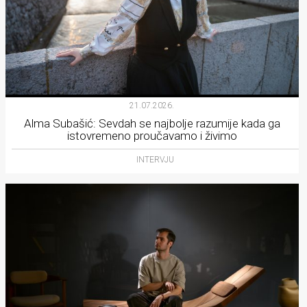
21.07.2026.
Alma Subašić: Sevdah se najbolje razumije kada ga
istovremeno proučavamo i živimo
INTERVJU