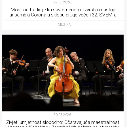
22.05.2026.
Most od tradicije ka savremenom: Izvrstan nastup
ansambla Corona u sklopu druge večeri 32. SVEM-a
MUZIKA
20.05.2026.
Živjeti umjetnost slobodno: Očaravajuća maestralnost