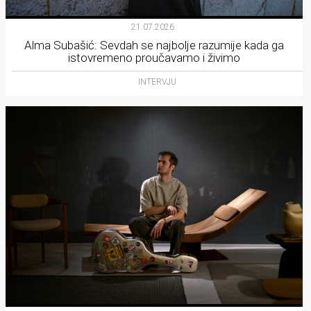
21.07.2026.
Alma Subašić: Sevdah se najbolje razumije kada ga
istovremeno proučavamo i živimo
INTERVJU