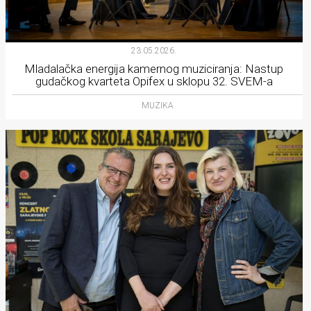
23.05.2026.
Mladalačka energija kamernog muziciranja: Nastup
gudačkog kvarteta Opifex u sklopu 32. SVEM-a
MUZIKA