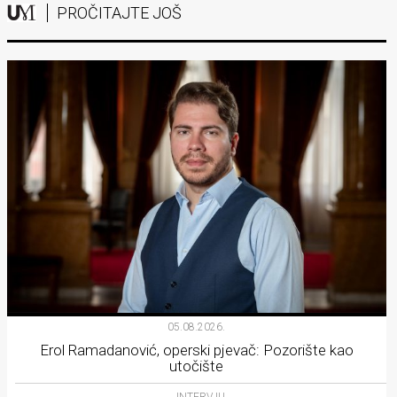
PROČITAJTE JOŠ
05.08.2026.
Erol Ramadanović, operski pjevač: Pozorište kao
utočište