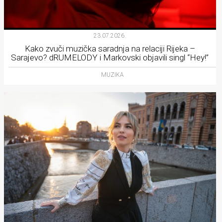
23.07.2026.
Kako zvuči muzička saradnja na relaciji Rijeka –
Sarajevo? dRUMELODY i Markovski objavili singl “Hey!”
MUZIKA