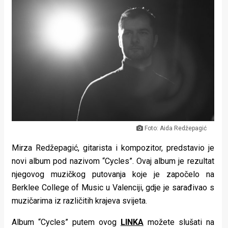
Lifestyle
Beauty
Fashion
Zdravlje
Za
stolom
Foto: Aida Redžepagić
Život
Mirza Redžepagić, gitarista i kompozitor, predstavio je
u
novi album pod nazivom “Cycles”. Ovaj album je rezultat
njegovog muzičkog putovanja koje je započelo na
pokretu
Berklee College of Music u Valenciji, gdje je sarađivao s
Ideje
muzičarima iz različitih krajeva svijeta.
koje
Album “Cycles” putem ovog
LINKA
možete slušati na