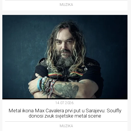
MUZIKA
14.07.2026.
Metal ikona Max Cavalera prvi put u Sarajevu: Soulfly
donosi zvuk svjetske metal scene
MUZIKA