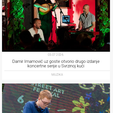
03.07.2026.
Damir Imamović uz goste otvorio drugo izdanje
koncertne serije u Svrzinoj kući
MUZIKA