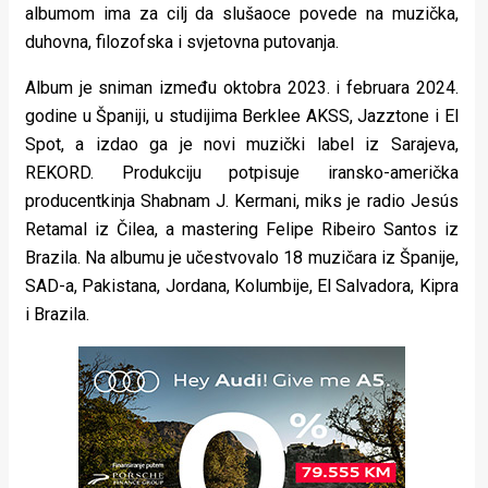
albumom ima za cilj da slušaoce povede na muzička,
duhovna, filozofska i svjetovna putovanja.
Album je sniman između oktobra 2023. i februara 2024.
godine u Španiji, u studijima Berklee AKSS, Jazztone i El
Spot, a izdao ga je novi muzički label iz Sarajeva,
REKORD. Produkciju potpisuje iransko-američka
producentkinja Shabnam J. Kermani, miks je radio Jesús
Retamal iz Čilea, a mastering Felipe Ribeiro Santos iz
Brazila. Na albumu je učestvovalo 18 muzičara iz Španije,
SAD-a, Pakistana, Jordana, Kolumbije, El Salvadora, Kipra
i Brazila.