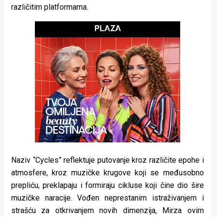
različitim platformama.
rade
Urban
Places
Aktivizam
Aktuelnosti
Promo
About
Urban
Naziv “Cycles” reflektuje putovanje kroz različite epohe i
Magazin
atmosfere, kroz muzičke krugove koji se međusobno
prepliću, preklapaju i formiraju cikluse koji čine dio šire
muzičke naracije. Vođen neprestanim istraživanjem i
strašću za otkrivanjem novih dimenzija, Mirza ovim