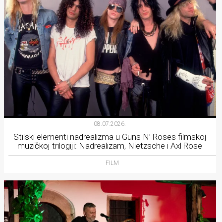
08.07.2026.
Stilski elementi nadrealizma u Guns N’ Roses filmskoj
muzičkoj trilogiji: Nadrealizam, Nietzsche i Axl Rose
FILM