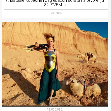
Anastasie Kobekine i Zagrebačkih solista na otvorenju
32. SVEM-a
MUZIKA
12.05.2026.