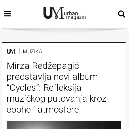
Početna
Vizualne
umjetnosti
Teatar
MUZIKA
Književnost
Mirza Redžepagić
predstavlja novi album
Muzika
“Cycles”: Refleksija
Film
muzičkog putovanja kroz
Intervju
epohe i atmosfere
Kolumne
Kultura