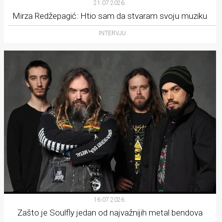
21.07.2026.
Mirza Redžepagić: Htio sam da stvaram svoju muziku
INTERVJU
16.07.2026.
Zašto je Soulfly jedan od najvažnijih metal bendova