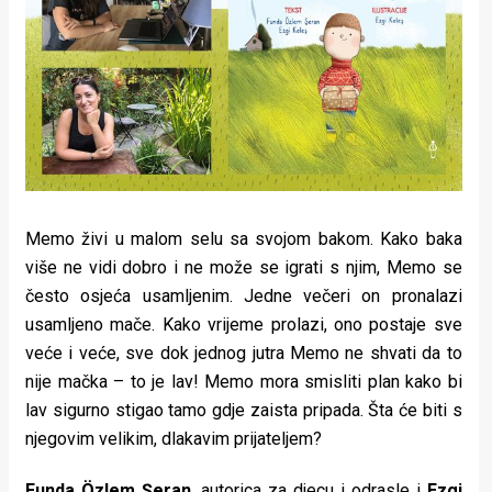
Lifestyle
Beauty
Fashion
Zdravlje
Za
Memo živi u malom selu sa svojom bakom. Kako baka
stolom
više ne vidi dobro i ne može se igrati s njim, Memo se
Život
često osjeća usamljenim. Jedne večeri on pronalazi
usamljeno mače. Kako vrijeme prolazi, ono postaje sve
u
veće i veće, sve dok jednog jutra Memo ne shvati da to
pokretu
nije mačka – to je lav! Memo mora smisliti plan kako bi
lav sigurno stigao tamo gdje zaista pripada. Šta će biti s
Ideje
njegovim velikim, dlakavim prijateljem?
koje
Funda Özlem Şeran
, autorica za djecu i odrasle i
Ezgi