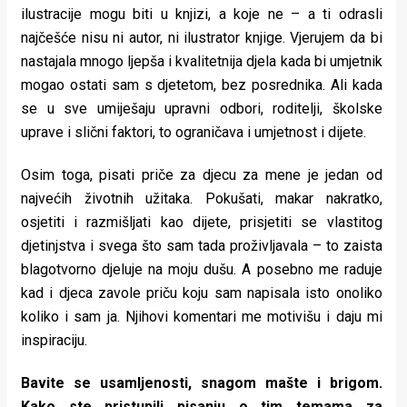
ilustracije mogu biti u knjizi, a koje ne – a ti odrasli
najčešće nisu ni autor, ni ilustrator knjige. Vjerujem da bi
nastajala mnogo ljepša i kvalitetnija djela kada bi umjetnik
mogao ostati sam s djetetom, bez posrednika. Ali kada
se u sve umiješaju upravni odbori, roditelji, školske
uprave i slični faktori, to ograničava i umjetnost i dijete.
Osim toga, pisati priče za djecu za mene je jedan od
najvećih životnih užitaka. Pokušati, makar nakratko,
osjetiti i razmišljati kao dijete, prisjetiti se vlastitog
djetinjstva i svega što sam tada proživljavala – to zaista
blagotvorno djeluje na moju dušu. A posebno me raduje
kad i djeca zavole priču koju sam napisala isto onoliko
koliko i sam ja. Njihovi komentari me motivišu i daju mi
inspiraciju.
Bavite se usamljenosti, snagom mašte i brigom.
Kako ste pristupili pisanju o tim temama za