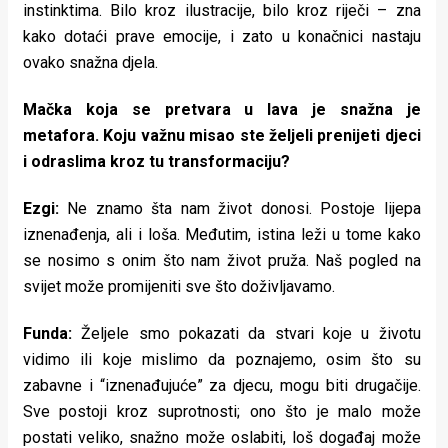
instinktima. Bilo kroz ilustracije, bilo kroz riječi – zna
kako dotaći prave emocije, i zato u konačnici nastaju
ovako snažna djela.
Mačka koja se pretvara u lava je snažna je
metafora. Koju važnu misao ste željeli prenijeti djeci
i odraslima kroz tu transformaciju?
Ezgi:
Ne znamo šta nam život donosi. Postoje lijepa
iznenađenja, ali i loša. Međutim, istina leži u tome kako
se nosimo s onim što nam život pruža. Naš pogled na
svijet može promijeniti sve što doživljavamo.
Funda:
Željele smo pokazati da stvari koje u životu
vidimo ili koje mislimo da poznajemo, osim što su
zabavne i “iznenađujuće” za djecu, mogu biti drugačije.
Sve postoji kroz suprotnosti; ono što je malo može
postati veliko, snažno može oslabiti, loš događaj može