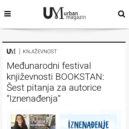
Početna
Vizualne
umjetnosti
Teatar
KNJIŽEVNOST
Književnost
Međunarodni festival
književnosti BOOKSTAN:
Muzika
Šest pitanja za autorice
Film
“Iznenađenja”
Intervju
Kolumne
Kultura