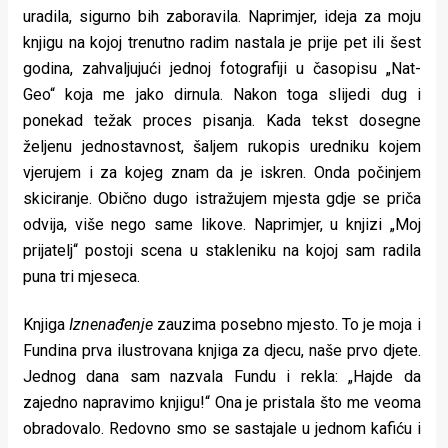
uradila, sigurno bih zaboravila. Naprimjer, ideja za moju
knjigu na kojoj trenutno radim nastala je prije pet ili šest
godina, zahvaljujući jednoj fotografiji u časopisu „Nat-
Geo“ koja me jako dirnula. Nakon toga slijedi dug i
ponekad težak proces pisanja. Kada tekst dosegne
željenu jednostavnost, šaljem rukopis uredniku kojem
vjerujem i za kojeg znam da je iskren. Onda počinjem
skiciranje. Obično dugo istražujem mjesta gdje se priča
odvija, više nego same likove. Naprimjer, u knjizi „Moj
prijatelj“ postoji scena u stakleniku na kojoj sam radila
puna tri mjeseca.
Knjiga
Iznenađenje
zauzima posebno mjesto. To je moja i
Fundina prva ilustrovana knjiga za djecu, naše prvo djete.
Jednog dana sam nazvala Fundu i rekla: „Hajde da
zajedno napravimo knjigu!“ Ona je pristala što me veoma
obradovalo. Redovno smo se sastajale u jednom kafiću i