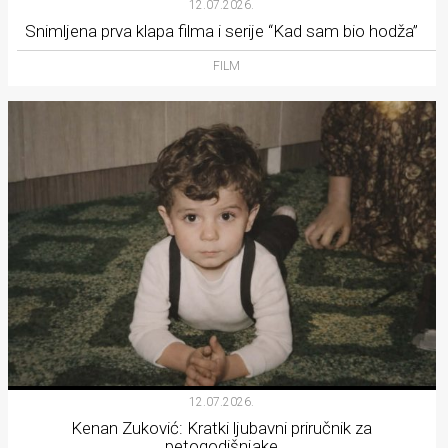
12.07.2026.
Snimljena prva klapa filma i serije “Kad sam bio hodža”
FILM
12.07.2026.
Kenan Zuković: Kratki ljubavni priručnik za
petogodišnjake