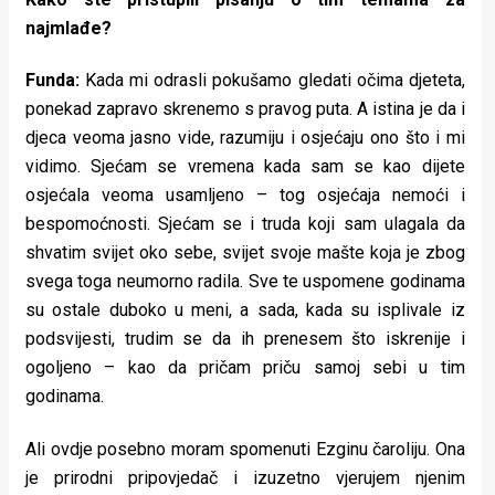
najmlađe?
Funda:
Kada mi odrasli pokušamo gledati očima djeteta,
ponekad zapravo skrenemo s pravog puta. A istina je da i
djeca veoma jasno vide, razumiju i osjećaju ono što i mi
vidimo. Sjećam se vremena kada sam se kao dijete
osjećala veoma usamljeno – tog osjećaja nemoći i
bespomoćnosti. Sjećam se i truda koji sam ulagala da
shvatim svijet oko sebe, svijet svoje mašte koja je zbog
svega toga neumorno radila. Sve te uspomene godinama
su ostale duboko u meni, a sada, kada su isplivale iz
podsvijesti, trudim se da ih prenesem što iskrenije i
ogoljeno – kao da pričam priču samoj sebi u tim
godinama.
Ali ovdje posebno moram spomenuti Ezginu čaroliju. Ona
je prirodni pripovjedač i izuzetno vjerujem njenim