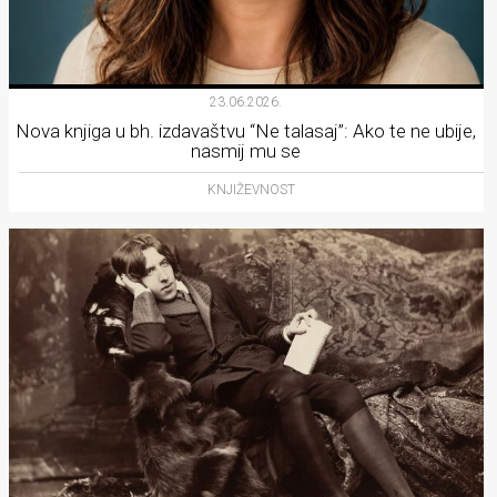
23.06.2026.
Nova knjiga u bh. izdavaštvu “Ne talasaj”: Ako te ne ubije,
nasmij mu se
KNJIŽEVNOST