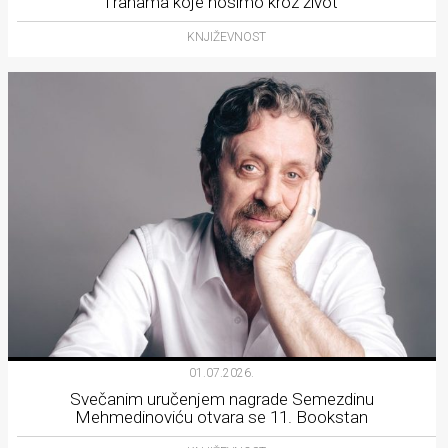
i ranama koje nosimo kroz život
KNJIŽEVNOST
01.07.2026.
Svečanim uručenjem nagrade Semezdinu
Mehmedinoviću otvara se 11. Bookstan