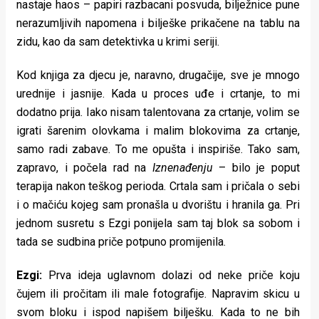
nastaje haos – papiri razbacani posvuda, bilježnice pune
nerazumljivih napomena i bilješke prikačene na tablu na
zidu, kao da sam detektivka u krimi seriji.
Kod knjiga za djecu je, naravno, drugačije, sve je mnogo
urednije i jasnije. Kada u proces uđe i crtanje, to mi
dodatno prija. Iako nisam talentovana za crtanje, volim se
igrati šarenim olovkama i malim blokovima za crtanje,
samo radi zabave. To me opušta i inspiriše. Tako sam,
zapravo, i počela rad na
Iznenađenju
– bilo je poput
terapija nakon teškog perioda. Crtala sam i pričala o sebi
i o mačiću kojeg sam pronašla u dvorištu i hranila ga. Pri
jednom susretu s Ezgi ponijela sam taj blok sa sobom i
tada se sudbina priče potpuno promijenila.
Ezgi:
Prva ideja uglavnom dolazi od neke priče koju
čujem ili pročitam ili male fotografije. Napravim skicu u
svom bloku i ispod napišem bilješku. Kada to ne bih