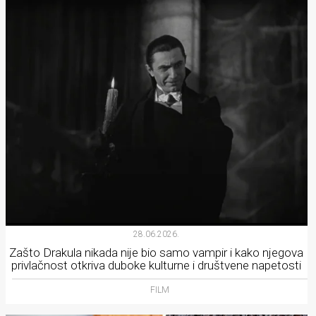
28.06.2026.
Zašto Drakula nikada nije bio samo vampir i kako njegova
privlačnost otkriva duboke kulturne i društvene napetosti
FILM