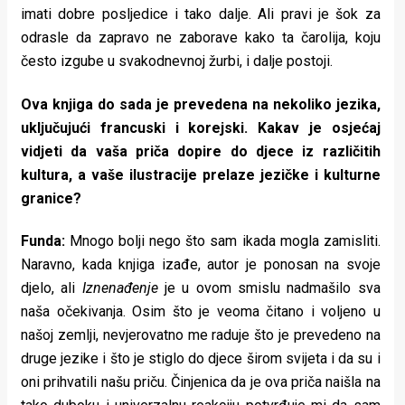
imati dobre posljedice i tako dalje. Ali pravi je šok za
odrasle da zapravo ne zaborave kako ta čarolija, koju
često izgube u svakodnevnoj žurbi, i dalje postoji.
Ova knjiga do sada je prevedena na nekoliko jezika,
uključujući francuski i korejski. Kakav je osjećaj
vidjeti da vaša priča dopire do djece iz različitih
kultura, a vaše ilustracije prelaze jezičke i kulturne
granice?
Funda:
Mnogo bolji nego što sam ikada mogla zamisliti.
Naravno, kada knjiga izađe, autor je ponosan na svoje
djelo, ali
Iznenađenje
je u ovom smislu nadmašilo sva
naša očekivanja. Osim što je veoma čitano i voljeno u
našoj zemlji, nevjerovatno me raduje što je prevedeno na
druge jezike i što je stiglo do djece širom svijeta i da su i
oni prihvatili našu priču. Činjenica da je ova priča naišla na