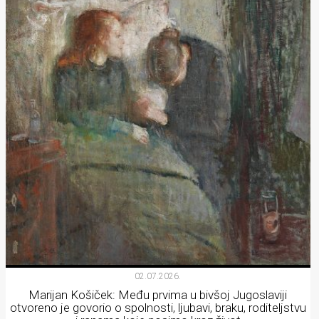
02.07.2026.
Marijan Košiček: Među prvima u bivšoj Jugoslaviji
otvoreno je govorio o spolnosti, ljubavi, braku, roditeljstvu