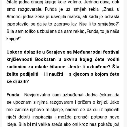
čitale jedna drugoj knjige koje volimo. Jednog dana, dok
smo razgovarale, Funda je uz smijeh rekla: „Znaš, u
Americi jedna žena je usvojila mačku, ali kada je odrasla
ispostavilo se da je to zapravo lav. Nije li to smiješno?“
Bila sam toliko uzbuđena da sam rekla: „Funda, to je naša
knjiga!“
Uskoro dolazite u Sarajevo na Međunarodni festival
književnosti Bookstan u okviru kojeg ćete voditi
radionicu za mlade čitaoce. Jeste li uzbuđene? Šta
želite podijeliti – ili naučiti – s djecom s kojom ćete
se družiti?
Funda:
Nevjerovatno sam uzbuđena! Jedva čekam da
se upoznam s njima, razgovaram i pričam o knjizi. Jako
me zanima njihovo mišljenje, nadam se da ću iz njihovih
riječi dobiti inspiraciju i možda pronaći potpuno nove
ideje. Bila bi mi velika sreća ako oni kroz nas pokažu još