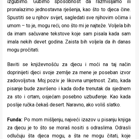
izgubimo. Gubimo sposobnost da razmišljamo ili
pronalazimo jednostavna rješenja, kao što to djeca čine.
Spustiti se u njihov svijet, sagledati sve njihovim očima i
umom – to je, mogu reći, ono što mi je najteže. Voljela bih
da imam sačuvane tekstove koje sam pisala kada sam
imala nekih devet godina. Zaista bih voljela da ih danas
mogu pročitati.
Baviti se književnošću za djecu i moći na taj način
doprinijeti djeci svoje zemlje za mene je poseban izvor
zadovoljstva. Moj poziv je likovna umjetnost. Zato, kada
pisanje bude završeno i kada dođe trenutak da sjednem
za sto i crtam, osjećam posebno uzbuđenje. Kao kada
poslije ručka čekaš desert. Naravno, ako voliš slatko.
Funda:
Po mom mišljenju, najveći izazov u pisanju knjiga
za djecu je to što se moraš nositi s odraslima. Odrasli
odlučuju šta djeca mogu, a šta ne mogu čitati, koje