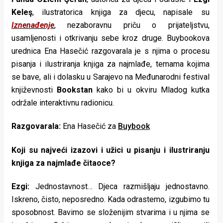
rade
Keleş
, ilustratorica knjiga za djecu, napisale su
Iznenađenje
, nezaboravnu priču o prijateljstvu,
Urban
usamljenosti i otkrivanju sebe kroz druge. Buybookova
Places
urednica Ena Hasečić razgovarala je s njima o procesu
pisanja i ilustriranja knjiga za najmlađe, temama kojima
Aktivizam
se bave, ali i dolasku u Sarajevo na Međunarodni festival
Aktuelnosti
književnosti
Bookstan
kako bi u okviru Mladog kutka
održale interaktivnu radionicu.
Promo
Razgovarala:
Ena Hasečić za
Buybook
About
Urban
Koji su najveći izazovi i užici u pisanju i ilustriranju
knjiga za najmlađe čitaoce?
Magazin
Ezgi:
Jednostavnost… Djeca razmišljaju jednostavno.
Iskreno, čisto, neposredno. Kada odrastemo, izgubimo tu
sposobnost. Bavimo se složenijim stvarima i u njima se