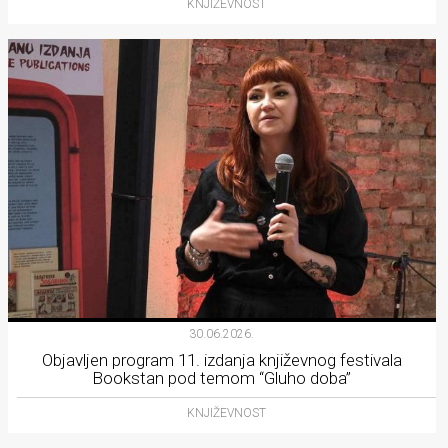
KNJIŽEVNOST
30.06.2026.
Objavljen program 11. izdanja književnog festivala
Bookstan pod temom “Gluho doba”
KNJIŽEVNOST