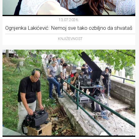
13.07.2026.
Ognjenka Lakićević: Nemoj sve tako ozbiljno da shvataš
KNJIŽEVNOST