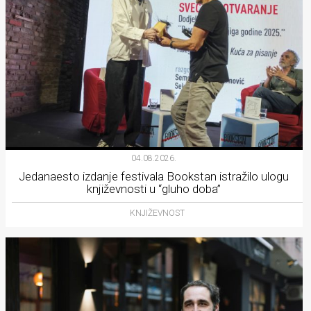
04.08.2026.
Jedanaesto izdanje festivala Bookstan istražilo ulogu
književnosti u “gluho doba”
KNJIŽEVNOST