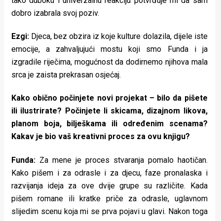
tako duboku i univerzalnu reakciju potvrđuje mi da sam
dobro izabrala svoj poziv.
Ezgi:
Djeca, bez obzira iz koje kulture dolazila, dijele iste
emocije, a zahvaljujući mostu koji smo Funda i ja
izgradile riječima, mogućnost da dodirnemo njihova mala
srca je zaista prekrasan osjećaj.
Kako obično počinjete novi projekat – bilo da pišete
ili ilustrirate? Počinjete li skicama, dizajnom likova,
planom boja, bilješkama ili određenim scenama?
Kakav je bio vaš kreativni proces za ovu knjigu?
Funda:
Za mene je proces stvaranja pomalo haotičan.
Kako pišem i za odrasle i za djecu, faze pronalaska i
razvijanja ideja za ove dvije grupe su različite. Kada
pišem romane ili kratke priče za odrasle, uglavnom
slijedim scenu koja mi se prva pojavi u glavi. Nakon toga